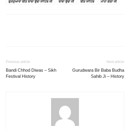
ਗੁਰਦੁਆਰਾ ਬੀੜ ਬਾਬਾ ਬੁੱਢਾ ਸਾਹਿਬ ਜੀ
ਬਾਬਾ ਬੁੱਢਾ ਜੀ
ਬੀੜ ਸਾਹਿਬ
ਮਾਤਾ ਗੰਗਾ ਜੀ
Previous article
Next article
Bandi Chhod Diwas – Sikh
Gurudwara Bir Baba Budha
Festival History
Sahib Ji – History