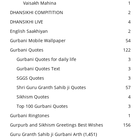
Vaisakh Mahina
1
DHANSIKHI COMPITITION
2
DHANSIKHI LIVE
4
English Saakhiyan
2
Gurbani Mobile Wallpaper
54
Gurbani Quotes
122
Gurbani Quotes for daily life
3
Gurbani Quotes Text
3
SGGS Quotes
3
Shri Guru Granth Sahib ji Quotes
57
Sikhism Quotes
4
Top 100 Gurbani Quotes
3
Gurbani Ringtones
1
Gurpurb and Sikhism Greetings Best Wishes
156
Guru Granth Sahib ji Gurbani Arth
(1,451)