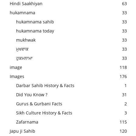
Hindi Saakhiyan
63
hukamnama
33
hukamnama sahib
33
hukamnama today
33
mukhwak
33
ਮੁਖਵਾਕ
33
ਹੁਕਮਨਾਮਾ
33
image
118
Images
176
Darbar Sahib History & Facts
1
Did You Know ?
31
Gurus & Gurbani Facts
2
Sikh Culture History & Facts
3
Zafarnama
115
Japu ji Sahib
120