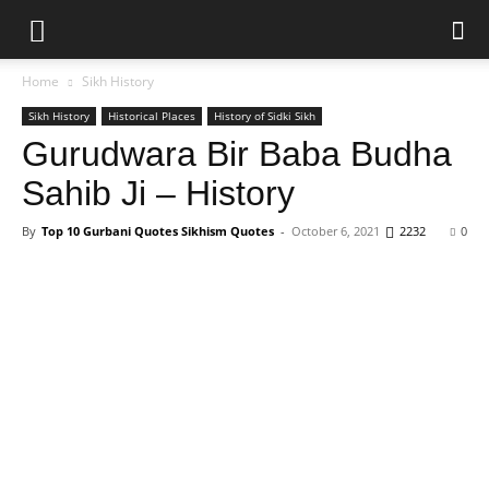
Home
Sikh History
Sikh History
Historical Places
History of Sidki Sikh
Gurudwara Bir Baba Budha
Sahib Ji – History
By
Top 10 Gurbani Quotes Sikhism Quotes
-
October 6, 2021
2232
0