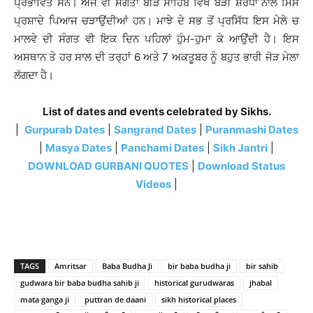
ਪ੍ਰਭਾਵਿਤ ਸਨ। ਅੱਜ ਵੀ ਸੰਗਤਾਂ ਬੀੜ ਸਾਹਿਬ ਵਿਖੇ ਬੜੀ ਸ਼ਰਧਾ ਨਾਲ ਮਿੱਸੇ
ਪ੍ਰਸ਼ਾਦੇ ਪਿਆਜ ਚੜਾਉਂਦੀਆਂ ਹਨ। ਮਾਝੇ ਦੇ ਸਭ ਤੋਂ ਪ੍ਰਸਿੱਧ ਇਸ ਮੇਲੇ ਚ
ਮਾਲਵੇ ਦੀ ਸੰਗਤ ਵੀ ਇਕ ਦਿਨ ਪਹਿਲਾਂ ਹੁੰਮ-ਹੁਮਾ ਕੇ ਆਉਂਦੀ ਹੈ। ਇਸ
ਅਸਥਾਨ ਤੇ ਹਰ ਸਾਲ ਦੀ ਤਰ੍ਹਾਂ 6 ਅਤੇ 7 ਅਕਤੂਬਰ ਨੂੰ ਬਹੁਤ ਭਾਰੀ ਜੋੜ ਮੇਲਾ
ਲੱਗਦਾ ਹੈ।
List of dates and events celebrated by Sikhs.
|
Gurpurab Dates
|
Sangrand Dates
|
Puranmashi Dates
|
Masya Dates
|
Panchami Dates
|
Sikh Jantri
|
DOWNLOAD GURBANI QUOTES
|
Download Status
Videos
|
TAGS
Amritsar
Baba Budha Ji
bir baba budha ji
bir sahib
gudwara bir baba budha sahib ji
historical gurudwaras
jhabal
mata ganga ji
puttran de daani
sikh historical places