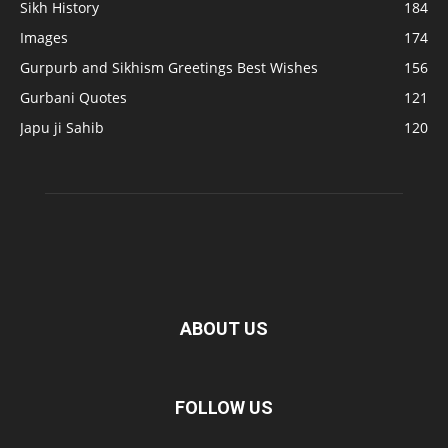
Sikh History
184
Images
174
Gurpurb and Sikhism Greetings Best Wishes
156
Gurbani Quotes
121
Japu ji Sahib
120
ABOUT US
FOLLOW US