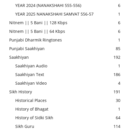
YEAR 2024 (NANAKSHAHI 555-556)
6
YEAR 2025 NANAKSHAHI SAMVAT 556-57
1
Nitnem || 5 Bani || 128 Kbps
6
Nitnem || 5 Bani || 64 Kbps
6
Punjabi Dharmik Ringtones
1
Punjabi Saakhiyan
85
Saakhiyan
192
Saakhiyan Audio
1
Saakhiyan Text
186
Saakhiyan Video
4
Sikh History
191
Historical Places
30
History of Bhagat
1
History of Sidki Sikh
64
Sikh Guru
114