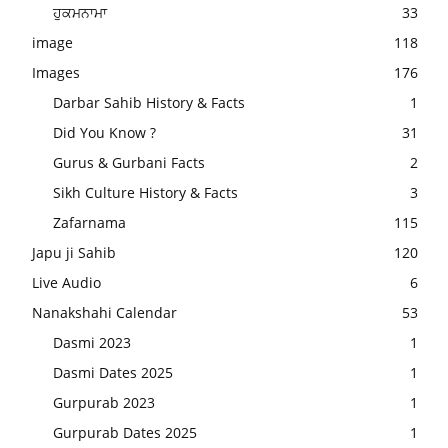
ਹੁਕਮਨਾਮਾ
33
image
118
Images
176
Darbar Sahib History & Facts
1
Did You Know ?
31
Gurus & Gurbani Facts
2
Sikh Culture History & Facts
3
Zafarnama
115
Japu ji Sahib
120
Live Audio
6
Nanakshahi Calendar
53
Dasmi 2023
1
Dasmi Dates 2025
1
Gurpurab 2023
1
Gurpurab Dates 2025
1