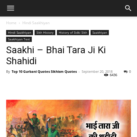
Home
Hindi Saakhiyan
Hindi Saakhiyan
Sikh History
History of Sidki Sikh
Saakhiyan
Saakhiyan Text
Saakhi – Bhai Tara Ji Ki
Shahidi
By
Top 10 Gurbani Quotes Sikhism Quotes
-
September 20, 2018
0
6436