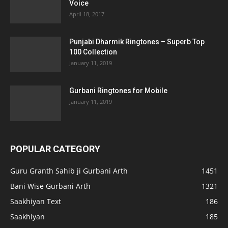
Voice
April 18, 2017
Punjabi Dharmik Ringtones – Superb Top
100 Collection
January 11, 2019
Gurbani Ringtones for Mobile
January 11, 2019
POPULAR CATEGORY
Guru Granth Sahib ji Gurbani Arth
1451
Bani Wise Gurbani Arth
1321
Saakhiyan Text
186
Saakhiyan
185