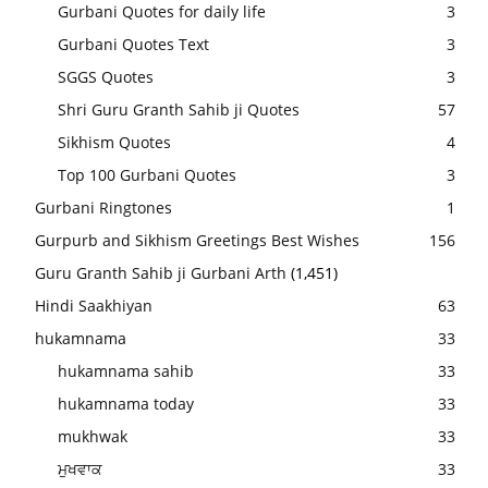
Gurbani Quotes for daily life
3
Gurbani Quotes Text
3
SGGS Quotes
3
Shri Guru Granth Sahib ji Quotes
57
Sikhism Quotes
4
Top 100 Gurbani Quotes
3
Gurbani Ringtones
1
Gurpurb and Sikhism Greetings Best Wishes
156
Guru Granth Sahib ji Gurbani Arth
(1,451)
Hindi Saakhiyan
63
hukamnama
33
hukamnama sahib
33
hukamnama today
33
mukhwak
33
ਮੁਖਵਾਕ
33