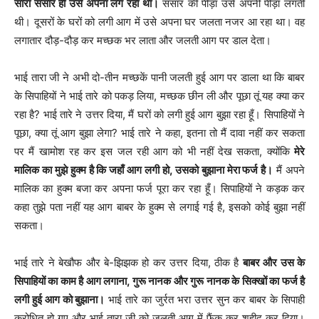
सारा संसार ही उसे अपना लग रहा था।
संसार की पीड़ा उसे अपनी पीड़ा लगती
थी। दूसरों के घरों को लगी आग में उसे अपना घर जलता नजर आ रहा था। वह
लगातार दौड़-दौड़ कर मच्छक भर लाता और जलती आग पर डाल देता।
भाई तारा जी ने अभी दो-तीन मच्छकें पानी जलती हुई आग पर डाला था कि बाबर
के सिपाहियों ने भाई तारे को पकड़ लिया, मच्छक छीन ली और पूछा तूं यह क्या कर
रहा है? भाई तारे ने उत्तर दिया, मैं घरों को लगी हुई आग बुझा रहा हूँ। सिपाहियों ने
पूछा, क्या तूं आग बुझा लेगा? भाई तारे ने कहा, इतना तो मैं दावा नहीं कर सकता
पर मैं खामोश रह कर इस जल रही आग को भी नहीं देख सकता, क्योंकि
मेरे
मालिक का मुझे हुक्म है कि जहाँ आग लगी हो, उसको बुझाना मेरा फर्ज है।
मैं अपने
मालिक का हुक्म बजा कर अपना फर्ज पूरा कर रहा हूँ। सिपाहियों ने कड़क कर
कहा तुझे पता नहीं यह आग बाबर के हुक्म से लगाई गई है, इसको कोई बुझा नहीं
सकता।
भाई तारे ने बेखौफ और बे-झिझक हो कर उत्तर दिया, ठीक है
बाबर और उस के
सिपाहियों का काम है आग लगाना, गुरू नानक और गुरू नानक के सिक्खों का फर्ज है
लगी हुई आग को बुझाना।
भाई तारे का जुर्रत भरा उत्तर सुन कर बाबर के सिपाही
क्रोधित हो गए और भाई तारा जी को जलती आग में फैंक कर शहीद कर दिया।