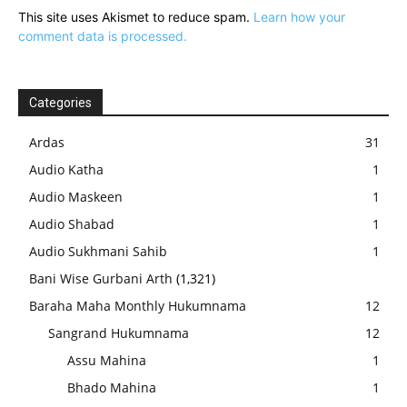
This site uses Akismet to reduce spam.
Learn how your
comment data is processed.
Categories
Ardas
31
Audio Katha
1
Audio Maskeen
1
Audio Shabad
1
Audio Sukhmani Sahib
1
Bani Wise Gurbani Arth
(1,321)
Baraha Maha Monthly Hukumnama
12
Sangrand Hukumnama
12
Assu Mahina
1
Bhado Mahina
1