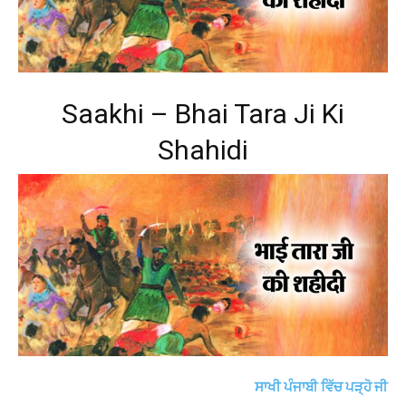
Saakhi – Bhai Tara Ji Ki
Shahidi
ਸਾਖੀ ਪੰਜਾਬੀ ਵਿੱਚ ਪੜ੍ਹੋ ਜੀ