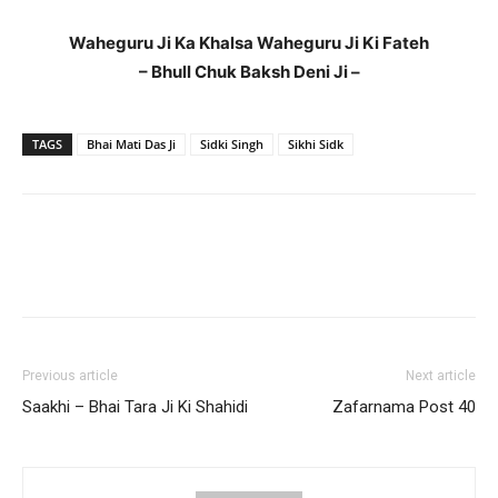
Waheguru Ji Ka Khalsa Waheguru Ji Ki Fateh
– Bhull Chuk Baksh Deni Ji –
TAGS
Bhai Mati Das Ji
Sidki Singh
Sikhi Sidk
Previous article
Next article
Saakhi – Bhai Tara Ji Ki Shahidi
Zafarnama Post 40