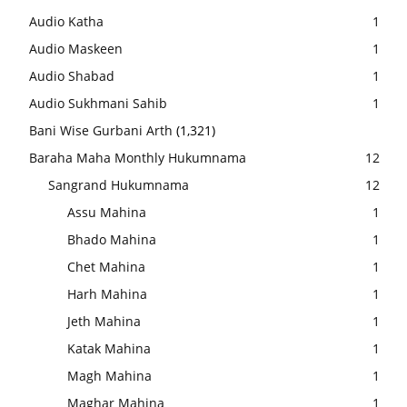
Audio Katha
1
Audio Maskeen
1
Audio Shabad
1
Audio Sukhmani Sahib
1
Bani Wise Gurbani Arth
(1,321)
Baraha Maha Monthly Hukumnama
12
Sangrand Hukumnama
12
Assu Mahina
1
Bhado Mahina
1
Chet Mahina
1
Harh Mahina
1
Jeth Mahina
1
Katak Mahina
1
Magh Mahina
1
Maghar Mahina
1