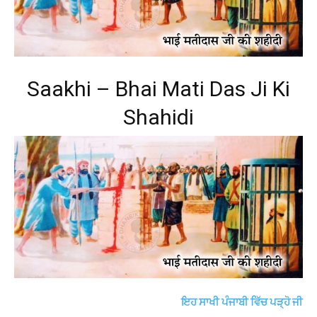
Saakhi – Bhai Mati Das Ji Ki
Shahidi
ਇਹ ਸਾਖੀ ਪੰਜਾਬੀ ਵਿੱਚ ਪੜ੍ਹੋ ਜੀ