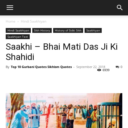
Home
Hindi Saakhiyan
Hindi Saakhiyan
Sikh History
History of Sidki Sikh
Saakhiyan
Saakhiyan Text
Saakhi – Bhai Mati Das Ji Ki
Shahidi
By
Top 10 Gurbani Quotes Sikhism Quotes
-
September 22, 2018
0
6939