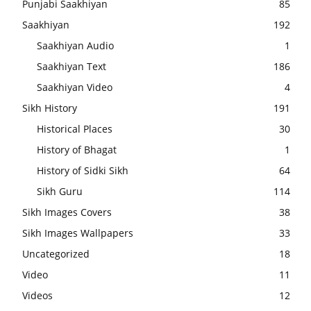
Punjabi Saakhiyan
85
Saakhiyan
192
Saakhiyan Audio
1
Saakhiyan Text
186
Saakhiyan Video
4
Sikh History
191
Historical Places
30
History of Bhagat
1
History of Sidki Sikh
64
Sikh Guru
114
Sikh Images Covers
38
Sikh Images Wallpapers
33
Uncategorized
18
Video
11
Videos
12