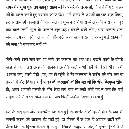
समय मेरा मुख गुरू तेग बहादुर साहब जी के पिंजरे की तरफ हो,
जिससे मैं गुरू साहब
जी के दर्शन करते हुए दरगाह को जाऊँ। भाई साहब ने जपजी का पाठ शुरू किया,
इसके साथ ही जल्लादों ने आरा चलाना शुरू कर दिया सच्चे लहु की धारा दूर -दूर
तक बहने लगीं, ख़ून के परनाले छूट पड़े। देखने वाले लोग, आरा चलाने वाला
जल्लाद, फतवा देने वाला काजी काँप उठे, यह देख दंग रह गए परन्तु भाई साहब जी
को जरा भी घबराहट नहीं थी।
जैसे-जैसे आरा चल रहा था चेहरे पर जलाल बढ़ रहा था। देखने वालों के रौंगटे
खड़े हो गए। इस तरह की शहादत उन्होंने पहले कभी नहीं थी देखी थी। अभी
‘असंख जपु’ वाली पौड़ी (पद) पर ही पहुँचे थे कि जल्लादों ने शरीर को चीर कर दो
हिस्सों में बाँट दिया।
भाई साहब की जल्लादों को हिदायत थी कि चीरा बिल्कुल सीधा
हो,
अगर आपकी गलती से चीर टेढा लग गया तो कहीं कोई यह न कहे कि भाई
साहब आरे से डरता डोल गया था, जब कि मैं अडोल (अचल) खड़ा हूँ।
इस के बाद एक ओर आश्चर्यजनक बात हुई कि शरीर दे दो हिस्से होने के बाद भी
जपजी साहब की आवाज बंद नहीं हुई, दो हिस्सों में से एक ही आवाज आती रही।
जैसा कि एक हिस्सा बोलता है ‘अंतु न सिफती कहणि न अंतु।’ दूसरे हिस्से में से