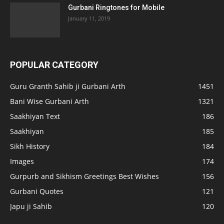
Gurbani Ringtones for Mobile
January 11, 2019
POPULAR CATEGORY
Guru Granth Sahib ji Gurbani Arth
1451
Bani Wise Gurbani Arth
1321
Saakhiyan Text
186
Saakhiyan
185
Sikh History
184
Images
174
Gurpurb and Sikhism Greetings Best Wishes
156
Gurbani Quotes
121
Japu ji Sahib
120