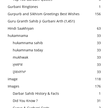
Gurbani Ringtones
1
Gurpurb and Sikhism Greetings Best Wishes
156
Guru Granth Sahib ji Gurbani Arth
(1,451)
Hindi Saakhiyan
63
hukamnama
33
hukamnama sahib
33
hukamnama today
33
mukhwak
33
ਮੁਖਵਾਕ
33
ਹੁਕਮਨਾਮਾ
33
image
118
Images
176
Darbar Sahib History & Facts
1
Did You Know ?
31
Gurus & Gurbani Facts
2