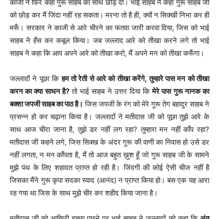
काजी ने फिर कहा गुरू साहब का साथ छोड़ दो। भाई साहब ने कहा गुरू साहब जी
को छोड़ कर मैं जिंदा नहीं रह सकता। मरना तो है ही, क्यों न सिक्खी निभा कर ही
मरूँ। सरकार ने काजी से आरे चीरने का फतवा जारी करवा दिया, जिस को भाई
साहब ने हँस कर कबूल किया। जब जल्लाद आरे को तीखा करने लगे तो भाई
साहब ने कहा कि आप अपने आरे को तीखा करो, मैं अपने मन को तीखा करूँगा।
जल्लादों ने पूछा कि
हम तो रेती से आरे को तीखा करेंगे, तुम्हारे पास मन को तीखा
करन का क्या साधन है?
तो भाई साहब ने उत्तर दिया कि
मेरे पास गुरू नानक का
बक्शा जपजी साहब का पाठ है।
जिस जपजी के रंग को मेरे गुरू तेग बहादुर साहब ने
प्रसन्न हो कर चढ़ाना किया है। जल्लादों ने मतीदास जी को पूछा तुझे आरे के
साथ आज चीरा जाना है, तुझे डर नहीं लग रहा? तुम्हारा मन नहीं काँप रहा?
मतीदास जी कहने लगे, जिस सिक्ख के अंदर गुरू की वाणी का निवास हो उसे डर
नहीं लगता, न मन काँपता है, मैं तो आज बहुत ख़ुश हूँ जो गुरू साहब जी के सामने
मुझे पंथ के लिए शहादत प्राप्त हो रही है। जिंदगी की कोई ऐसी चीज नहीं है
जिसका मैंने गुरू कृपा सदका स्वाद (आनंद) न प्राप्त किया हो। बस एक यह आरा
रह गया था जिस के साथ मुझे चीर कर शहीद किया जाना है।
मतीदास जी को आखिरी इच्छा पूछने पर भाई साहब ने जल्लादों को कहा कि
अंत