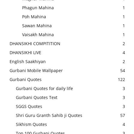
Phagun Mahina
1
Poh Mahina
1
Sawan Mahina
1
Vaisakh Mahina
1
DHANSIKHI COMPITITION
2
DHANSIKHI LIVE
4
English Saakhiyan
2
Gurbani Mobile Wallpaper
54
Gurbani Quotes
122
Gurbani Quotes for daily life
3
Gurbani Quotes Text
3
SGGS Quotes
3
Shri Guru Granth Sahib ji Quotes
57
Sikhism Quotes
4
Top 100 Gurbani Quotes
3