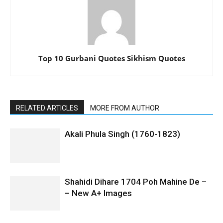
Top 10 Gurbani Quotes Sikhism Quotes
RELATED ARTICLES
MORE FROM AUTHOR
Akali Phula Singh (1760-1823)
Shahidi Dihare 1704 Poh Mahine De –
– New A+ Images