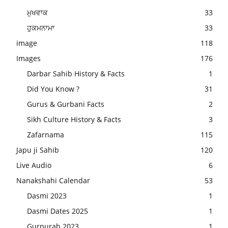
ਮੁਖਵਾਕ
33
ਹੁਕਮਨਾਮਾ
33
image
118
Images
176
Darbar Sahib History & Facts
1
Did You Know ?
31
Gurus & Gurbani Facts
2
Sikh Culture History & Facts
3
Zafarnama
115
Japu ji Sahib
120
Live Audio
6
Nanakshahi Calendar
53
Dasmi 2023
1
Dasmi Dates 2025
1
Gurpurab 2023
1