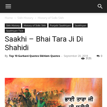
Home
Sikh History
History of Sidki Sikh
Sikh History
History of Sidki Sikh
Punjabi Saakhiyan
Saakhiyan
Saakhiyan Text
Saakhi – Bhai Tara Ji Di
Shahidi
By
Top 10 Gurbani Quotes Sikhism Quotes
-
September 20, 2018
0
7171