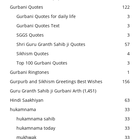
Gurbani Quotes
122
Gurbani Quotes for daily life
3
Gurbani Quotes Text
3
SGGS Quotes
3
Shri Guru Granth Sahib ji Quotes
57
Sikhism Quotes
4
Top 100 Gurbani Quotes
3
Gurbani Ringtones
1
Gurpurb and Sikhism Greetings Best Wishes
156
Guru Granth Sahib ji Gurbani Arth
(1,451)
Hindi Saakhiyan
63
hukamnama
33
hukamnama sahib
33
hukamnama today
33
mukhwak
33