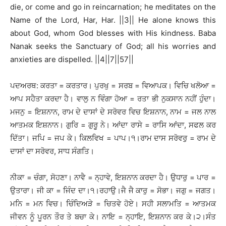
die, or come and go in reincarnation; he meditates on the
Name of the Lord, Har, Har. ||3|| He alone knows this
about God, whom God blesses with His kindness. Baba
Nanak seeks the Sanctuary of God; all his worries and
anxieties are dispelled. ||4||7||57||
ਪਦਅਰਥ: ਕਰਤਾ = ਕਰਤਾਰ। ਪੁਰਖੁ = ਸਰਬ = ਵਿਆਪਕ। ਵਿਚਿ ਖਲੋਆ =
ਆਪ ਸਹੈਤਾ ਕਰਦਾ ਹੈ। ਵਾਲੁ ਨ ਵਿੰਗਾ ਹੋਆ = ਰਤਾ ਭੀ ਨੁਕਸਾਨ ਨਹੀਂ ਹੁੰਦਾ।
ਮਜਨੁ = ਇਸ਼ਨਾਨ, ਰਾਮ ਦੇ ਦਾਸਾਂ ਦੇ ਸਰੋਵਰ ਵਿਚ ਇਸ਼ਨਾਨ, ਨਾਮ = ਜਲ ਨਾਲ
ਆਤਮਕ ਇਸ਼ਨਾਨ। ਗੁਰਿ = ਗੁਰੂ ਨੇ। ਆਂਦਾ ਰਾਸੇ = ਰਾਸਿ ਆਂਦਾ, ਸਫਲ ਕਰ
ਦਿੱਤਾ। ਜਪਿ = ਜਪ ਕੇ। ਕਿਲਵਿਖ = ਪਾਪ।੧।ਰਾਮ ਦਾਸ ਸਰੋਵਰੁ = ਰਾਮ ਦੇ
ਦਾਸਾਂ ਦਾ ਸਰੋਵਰ, ਸਾਧ ਸੰਗਤਿ।
ਨੀਕਾ = ਚੰਗਾ, ਸੋਹਣਾ। ਨਾਵੈ = ਨ੍ਹਾਵੇ, ਇਸ਼ਨਾਨ ਕਰਦਾ ਹੈ। ਉਧਾਰੁ = ਪਾਰ =
ਉਤਾਰਾ। ਜੀ ਕਾ = ਜਿੰਦ ਦਾ।੧।ਰਹਾਉ।ਜੈ ਜੈ ਕਾਰੁ = ਸੋਭਾ। ਜਗੁ = ਜਗਤ।
ਮਨਿ = ਮਨ ਵਿਚ। ਚਿੰਦਿਅੜੇ = ਚਿਤਵੇ ਹੋਏ। ਸਹੀ ਸਲਾਮਤਿ = ਆਤਮਕ
ਜੀਵਨ ਨੂੰ ਪੂਰਨ ਤੌਰ ਤੇ ਬਚਾ ਕੇ। ਨਾਇ = ਨ੍ਹਾਇ, ਇਸ਼ਨਾਨ ਕਰ ਕੇ।੨।ਸੰਤ