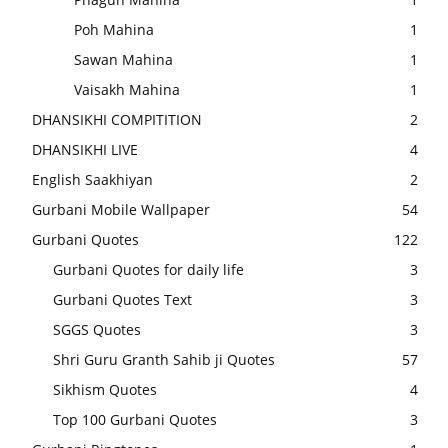
Poh Mahina
1
Sawan Mahina
1
Vaisakh Mahina
1
DHANSIKHI COMPITITION
2
DHANSIKHI LIVE
4
English Saakhiyan
2
Gurbani Mobile Wallpaper
54
Gurbani Quotes
122
Gurbani Quotes for daily life
3
Gurbani Quotes Text
3
SGGS Quotes
3
Shri Guru Granth Sahib ji Quotes
57
Sikhism Quotes
4
Top 100 Gurbani Quotes
3