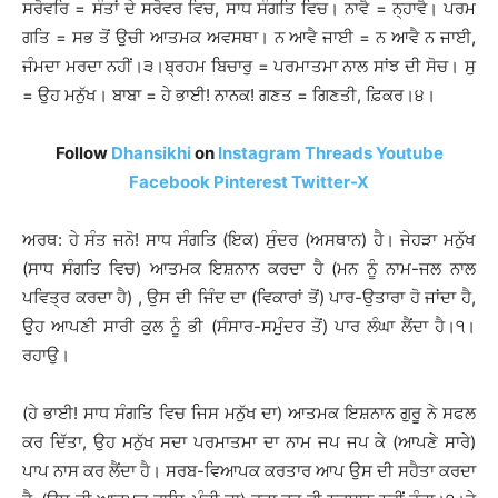
ਸਰੋਵਰਿ = ਸੰਤਾਂ ਦੇ ਸਰੋਵਰ ਵਿਚ, ਸਾਧ ਸੰਗਤਿ ਵਿਚ। ਨਾਵੈ = ਨ੍ਹਾਵੈ। ਪਰਮ
ਗਤਿ = ਸਭ ਤੋਂ ਉਚੀ ਆਤਮਕ ਅਵਸਥਾ। ਨ ਆਵੈ ਜਾਈ = ਨ ਆਵੈ ਨ ਜਾਈ,
ਜੰਮਦਾ ਮਰਦਾ ਨਹੀਂ।੩।ਬ੍ਰਹਮ ਬਿਚਾਰੁ = ਪਰਮਾਤਮਾ ਨਾਲ ਸਾਂਝ ਦੀ ਸੋਚ। ਸੁ
= ਉਹ ਮਨੁੱਖ। ਬਾਬਾ = ਹੇ ਭਾਈ! ਨਾਨਕ! ਗਣਤ = ਗਿਣਤੀ, ਫ਼ਿਕਰ।੪।
Follow
Dhansikhi
on
Instagram
Threads
Youtube
Facebook
Pinterest
Twitter-X
ਅਰਥ: ਹੇ ਸੰਤ ਜਨੋ! ਸਾਧ ਸੰਗਤਿ (ਇਕ) ਸੁੰਦਰ (ਅਸਥਾਨ) ਹੈ। ਜੇਹੜਾ ਮਨੁੱਖ
(ਸਾਧ ਸੰਗਤਿ ਵਿਚ) ਆਤਮਕ ਇਸ਼ਨਾਨ ਕਰਦਾ ਹੈ (ਮਨ ਨੂੰ ਨਾਮ-ਜਲ ਨਾਲ
ਪਵਿਤ੍ਰ ਕਰਦਾ ਹੈ) , ਉਸ ਦੀ ਜਿੰਦ ਦਾ (ਵਿਕਾਰਾਂ ਤੋਂ) ਪਾਰ-ਉਤਾਰਾ ਹੋ ਜਾਂਦਾ ਹੈ,
ਉਹ ਆਪਣੀ ਸਾਰੀ ਕੁਲ ਨੂੰ ਭੀ (ਸੰਸਾਰ-ਸਮੁੰਦਰ ਤੋਂ) ਪਾਰ ਲੰਘਾ ਲੈਂਦਾ ਹੈ।੧।
ਰਹਾਉ।
(ਹੇ ਭਾਈ! ਸਾਧ ਸੰਗਤਿ ਵਿਚ ਜਿਸ ਮਨੁੱਖ ਦਾ) ਆਤਮਕ ਇਸ਼ਨਾਨ ਗੁਰੂ ਨੇ ਸਫਲ
ਕਰ ਦਿੱਤਾ, ਉਹ ਮਨੁੱਖ ਸਦਾ ਪਰਮਾਤਮਾ ਦਾ ਨਾਮ ਜਪ ਜਪ ਕੇ (ਆਪਣੇ ਸਾਰੇ)
ਪਾਪ ਨਾਸ ਕਰ ਲੈਂਦਾ ਹੈ। ਸਰਬ-ਵਿਆਪਕ ਕਰਤਾਰ ਆਪ ਉਸ ਦੀ ਸਹੈਤਾ ਕਰਦਾ