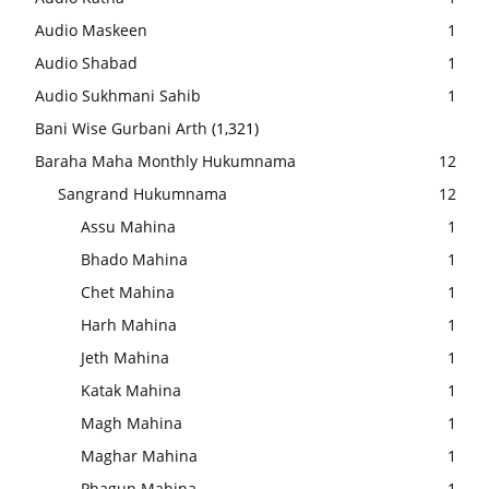
Audio Maskeen
1
Audio Shabad
1
Audio Sukhmani Sahib
1
Bani Wise Gurbani Arth
(1,321)
Baraha Maha Monthly Hukumnama
12
Sangrand Hukumnama
12
Assu Mahina
1
Bhado Mahina
1
Chet Mahina
1
Harh Mahina
1
Jeth Mahina
1
Katak Mahina
1
Magh Mahina
1
Maghar Mahina
1
Phagun Mahina
1