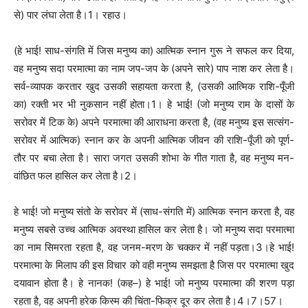
से) पार लंघा लेता है।1। रहाउ।
(हे भाई! साध-संगति में जिस मनुष्य का) आत्मिक स्नान गुरू ने सफल कर दिया,
वह मनुष्य सदा परमात्मा का नाम जप-जप के (अपने सारे) पाप नाश कर लेता है।
सर्व-व्यापक करतार खुद उसकी सहायता करता है, (उसकी आत्मिक राशि-पूँजी
का) रक्ती भर भी नुकसान नहीं होता।1। हे भाई! (जो मनुष्य राम के दासों के
सरोवर में टिक के) अपने परमात्मा की आराधना करता है, (वह मनुष्य इस सत्संग-
सरोवर में आत्मिक) स्नान कर के अपनी आत्मिक जीवन की राशि-पूँजी को पूर्ण-
तौर पर बचा लेता है। सारा जगत उसकी शोभा के गीत गाता है, वह मनुष्य मन-
वांछित फल हासिल कर लेता है।2।
हे भाई! जो मनुष्य संतो के सरोवर में (साध-संगति में) आत्मिक स्नान करता है, वह
मनुष्य सबसे उच्च आत्मिक अवस्था हासिल कर लेता है। जो मनुष्य सदा परमात्मा
का नाम सिमरता रहता है, वह जनम-मरण के चक्कर में नहीं पड़ता।3।हे भाई!
परमात्मा के मिलाप की इस विचार को वही मनुष्य समझता है जिस पर परमात्मा खुद
दयावान होता है। हे नानक! (कह–) हे भाई! जो मनुष्य परमात्मा की शरण पड़ा
रहता है, वह अपनी हरेक किस्म की चिंता-फिक्र दूर कर लेता है।4।7।57।