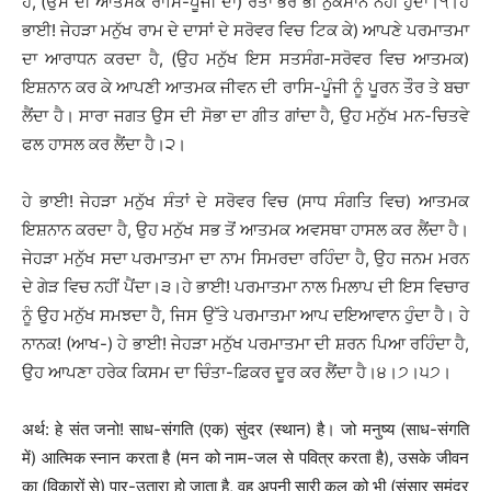
ਹੈ, (ਉਸ ਦੀ ਆਤਮਕ ਰਾਸਿ-ਪੂੰਜੀ ਦਾ) ਰਤਾ ਭਰ ਭੀ ਨੁਕਸਾਨ ਨਹੀਂ ਹੁੰਦਾ।੧।ਹੇ
ਭਾਈ! ਜੇਹੜਾ ਮਨੁੱਖ ਰਾਮ ਦੇ ਦਾਸਾਂ ਦੇ ਸਰੋਵਰ ਵਿਚ ਟਿਕ ਕੇ) ਆਪਣੇ ਪਰਮਾਤਮਾ
ਦਾ ਆਰਾਧਨ ਕਰਦਾ ਹੈ, (ਉਹ ਮਨੁੱਖ ਇਸ ਸਤਸੰਗ-ਸਰੋਵਰ ਵਿਚ ਆਤਮਕ)
ਇਸ਼ਨਾਨ ਕਰ ਕੇ ਆਪਣੀ ਆਤਮਕ ਜੀਵਨ ਦੀ ਰਾਸਿ-ਪੂੰਜੀ ਨੂੰ ਪੂਰਨ ਤੌਰ ਤੇ ਬਚਾ
ਲੈਂਦਾ ਹੈ। ਸਾਰਾ ਜਗਤ ਉਸ ਦੀ ਸੋਭਾ ਦਾ ਗੀਤ ਗਾਂਦਾ ਹੈ, ਉਹ ਮਨੁੱਖ ਮਨ-ਚਿਤਵੇ
ਫਲ ਹਾਸਲ ਕਰ ਲੈਂਦਾ ਹੈ।੨।
ਹੇ ਭਾਈ! ਜੇਹੜਾ ਮਨੁੱਖ ਸੰਤਾਂ ਦੇ ਸਰੋਵਰ ਵਿਚ (ਸਾਧ ਸੰਗਤਿ ਵਿਚ) ਆਤਮਕ
ਇਸ਼ਨਾਨ ਕਰਦਾ ਹੈ, ਉਹ ਮਨੁੱਖ ਸਭ ਤੋਂ ਆਤਮਕ ਅਵਸਥਾ ਹਾਸਲ ਕਰ ਲੈਂਦਾ ਹੈ।
ਜੇਹੜਾ ਮਨੁੱਖ ਸਦਾ ਪਰਮਾਤਮਾ ਦਾ ਨਾਮ ਸਿਮਰਦਾ ਰਹਿੰਦਾ ਹੈ, ਉਹ ਜਨਮ ਮਰਨ
ਦੇ ਗੇੜ ਵਿਚ ਨਹੀਂ ਪੈਂਦਾ।੩।ਹੇ ਭਾਈ! ਪਰਮਾਤਮਾ ਨਾਲ ਮਿਲਾਪ ਦੀ ਇਸ ਵਿਚਾਰ
ਨੂੰ ਉਹ ਮਨੁੱਖ ਸਮਝਦਾ ਹੈ, ਜਿਸ ਉੱਤੇ ਪਰਮਾਤਮਾ ਆਪ ਦਇਆਵਾਨ ਹੁੰਦਾ ਹੈ। ਹੇ
ਨਾਨਕ! (ਆਖ-) ਹੇ ਭਾਈ! ਜੇਹੜਾ ਮਨੁੱਖ ਪਰਮਾਤਮਾ ਦੀ ਸ਼ਰਨ ਪਿਆ ਰਹਿੰਦਾ ਹੈ,
ਉਹ ਆਪਣਾ ਹਰੇਕ ਕਿਸਮ ਦਾ ਚਿੰਤਾ-ਫ਼ਿਕਰ ਦੂਰ ਕਰ ਲੈਂਦਾ ਹੈ।੪।੭।੫੭।
अर्थ: हे संत जनो! साध-संगति (एक) सुंदर (स्थान) है। जो मनुष्य (साध-संगति
में) आत्मिक स्नान करता है (मन को नाम-जल से पवित्र करता है), उसके जीवन
का (विकारों से) पार-उतारा हो जाता है, वह अपनी सारी कुल को भी (संसार समुंद्र