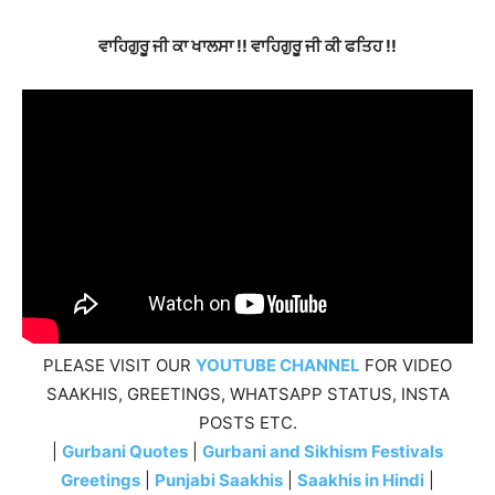
ਵਾਹਿਗੁਰੂ ਜੀ ਕਾ ਖਾਲਸਾ !! ਵਾਹਿਗੁਰੂ ਜੀ ਕੀ ਫਤਿਹ !!
PLEASE VISIT OUR
YOUTUBE CHANNEL
FOR VIDEO
SAAKHIS, GREETINGS, WHATSAPP STATUS, INSTA
POSTS ETC.
|
Gurbani Quotes
|
Gurbani and Sikhism Festivals
Greetings
|
Punjabi Saakhis
|
Saakhis in Hindi
|