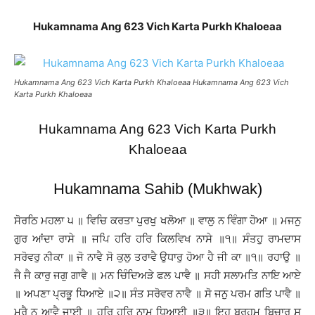
Hukamnama Ang 623 Vich Karta Purkh Khaloeaa
Hukamnama Ang 623 Vich Karta Purkh Khaloeaa Hukamnama Ang 623 Vich
Karta Purkh Khaloeaa
Hukamnama Ang 623 Vich Karta Purkh
Khaloeaa
Hukamnama Sahib (Mukhwak)
ਸੋਰਠਿ ਮਹਲਾ ੫ ॥ ਵਿਚਿ ਕਰਤਾ ਪੁਰਖੁ ਖਲੋਆ ॥ ਵਾਲੁ ਨ ਵਿੰਗਾ ਹੋਆ ॥ ਮਜਨੁ
ਗੁਰ ਆਂਦਾ ਰਾਸੇ ॥ ਜਪਿ ਹਰਿ ਹਰਿ ਕਿਲਵਿਖ ਨਾਸੇ ॥੧॥ ਸੰਤਹੁ ਰਾਮਦਾਸ
ਸਰੋਵਰੁ ਨੀਕਾ ॥ ਜੋ ਨਾਵੈ ਸੋ ਕੁਲੁ ਤਰਾਵੈ ਉਧਾਰੁ ਹੋਆ ਹੈ ਜੀ ਕਾ ॥੧॥ ਰਹਾਉ ॥
ਜੈ ਜੈ ਕਾਰੁ ਜਗੁ ਗਾਵੈ ॥ ਮਨ ਚਿੰਦਿਅੜੇ ਫਲ ਪਾਵੈ ॥ ਸਹੀ ਸਲਾਮਤਿ ਨਾਇ ਆਏ
॥ ਅਪਣਾ ਪ੍ਰਭੂ ਧਿਆਏ ॥੨॥ ਸੰਤ ਸਰੋਵਰ ਨਾਵੈ ॥ ਸੋ ਜਨੁ ਪਰਮ ਗਤਿ ਪਾਵੈ ॥
ਮਰੈ ਨ ਆਵੈ ਜਾਈ ॥ ਹਰਿ ਹਰਿ ਨਾਮੁ ਧਿਆਈ ॥੩॥ ਇਹੁ ਬ੍ਰਹਮ ਬਿਚਾਰੁ ਸੁ