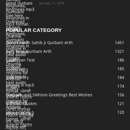
January 11, 2019
POPULAR CATEGORY
Guru Granth Sahib ji Gurbani Arth
1451
Bani Wise Gurbani Arth
1321
Saakhiyan Text
186
Saakhiyan
185
Sikh History
184
Images
174
Gurpurb and Sikhism Greetings Best Wishes
156
Gurbani Quotes
121
Japu ji Sahib
120