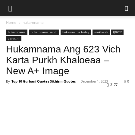
Home
hukamnama
hukamnama
hukamnama sahib
hukamnama today
mukhwak
ਮੁਖਵਾਕ
ਹੁਕਮਨਾਮਾ
Hukamnama Ang 623 Vich
Karta Purkh Khaloeaa –
New A+ Image
By
Top 10 Gurbani Quotes Sikhism Quotes
-
December 1, 2023
0
2177