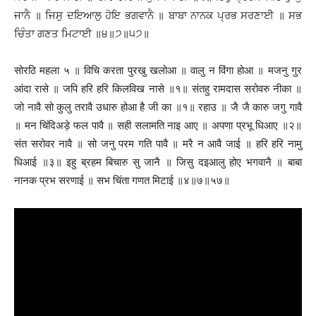
ਜਾਨੈ ॥ ਜਿਸੁ ਦਇਆਲੁ ਹੋਇ ਭਗਵਾਨੈ ॥ ਬਾਬਾ ਨਾਨਕ ਪ੍ਰਭ ਸਰਣਾਈ ॥ ਸਭ
ਚਿੰਤਾ ਗਣਤ ਮਿਟਾਈ ॥੪॥੭॥੫੭॥
सोरठि महला ५ ॥ विचि करता पुरखु खलोआ ॥ वालु न विंगा होआ ॥ मजनु गुर
आंदा रासे ॥ जपि हरि हरि किलविख नासे ॥१॥ संतहु रामदास सरोवरु नीका ॥
जो नावै सो कुलु तरावै उधारु होआ है जी का ॥१॥ रहाउ ॥ जै जै कारु जगु गावै
॥ मन चिंदिअड़े फल पावै ॥ सही सलामति नाइ आए ॥ अपणा प्रभू धिआए ॥२॥
संत सरोवर नावै ॥ सो जनु परम गति पावै ॥ मरै न आवै जाई ॥ हरि हरि नामु
धिआई ॥३॥ इहु ब्रहम बिचारु सु जानै ॥ जिसु दइआलु होए भगवानै ॥ बाबा
नानक प्रभ सरणाई ॥ सभ चिंता गणत मिटाई ॥४॥७॥५७॥