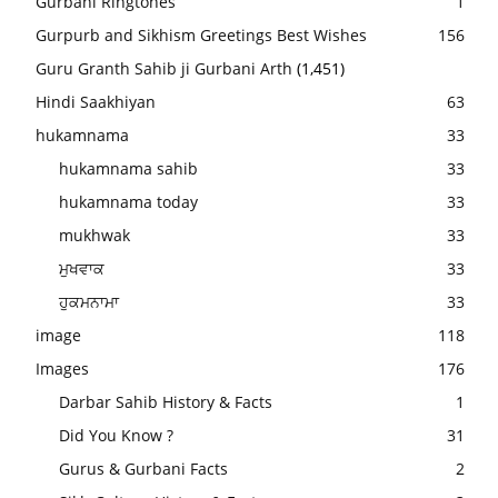
Gurbani Ringtones
1
Gurpurb and Sikhism Greetings Best Wishes
156
Guru Granth Sahib ji Gurbani Arth
(1,451)
Hindi Saakhiyan
63
hukamnama
33
hukamnama sahib
33
hukamnama today
33
mukhwak
33
ਮੁਖਵਾਕ
33
ਹੁਕਮਨਾਮਾ
33
image
118
Images
176
Darbar Sahib History & Facts
1
Did You Know ?
31
Gurus & Gurbani Facts
2