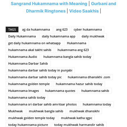
Sangrand Hukamnama with Meaning
|
Gurbani and
Dharmik Ringtones
|
Video Saakhis
|
TAGS
ajj da hukamnama
ang 623
cyber hukamnama
Daily Hukamnama
daily hukamnama app
daily mukhwak
get daily hukamnama on whatsapp
Hukamnama
hukamnama akal takht sahib
hukamnama ang 623
Hukamnama Audio
hukamnama bangla sahib today
Hukamnama Darbar Sahib
hukamnama darbar sahib today in punjabi
hukamnama darbar sahib today pic
hukamnama dhansikhi .com
hukamnama golden temple
hukamnama hazur sahib today
Hukamnama Images
hukamnama quotes
hukamnama sahib
hukamnama sahib today
hukamnama sri darbar sahib amritsar photos
hukamnama today
Mukhwak
mukhwak bangla sahib
mukhwak dhansikhi
mukhwak golden temple today
mukhwak katha sgpc
today hukamnama picture
today mukhwak harmandir sahib