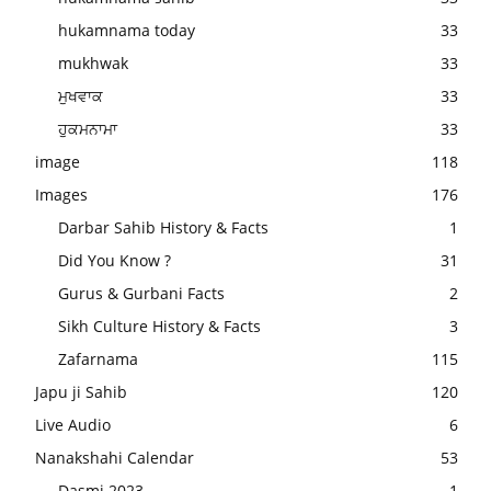
hukamnama today
33
mukhwak
33
ਮੁਖਵਾਕ
33
ਹੁਕਮਨਾਮਾ
33
image
118
Images
176
Darbar Sahib History & Facts
1
Did You Know ?
31
Gurus & Gurbani Facts
2
Sikh Culture History & Facts
3
Zafarnama
115
Japu ji Sahib
120
Live Audio
6
Nanakshahi Calendar
53
Dasmi 2023
1