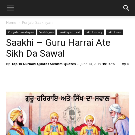
Home
Punjabi Saakhiyan
Punjabi Saakhiyan
Saakhiyan
Saakhiyan Text
Sikh History
Sikh Guru
Saakhi – Guru Harrai Ate
Sikh Da Sawal
By
Top 10 Gurbani Quotes Sikhism Quotes
-
June 14, 2019
3797
0