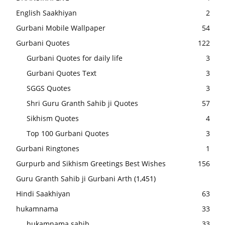
English Saakhiyan
2
Gurbani Mobile Wallpaper
54
Gurbani Quotes
122
Gurbani Quotes for daily life
3
Gurbani Quotes Text
3
SGGS Quotes
3
Shri Guru Granth Sahib ji Quotes
57
Sikhism Quotes
4
Top 100 Gurbani Quotes
3
Gurbani Ringtones
1
Gurpurb and Sikhism Greetings Best Wishes
156
Guru Granth Sahib ji Gurbani Arth
(1,451)
Hindi Saakhiyan
63
hukamnama
33
hukamnama sahib
33