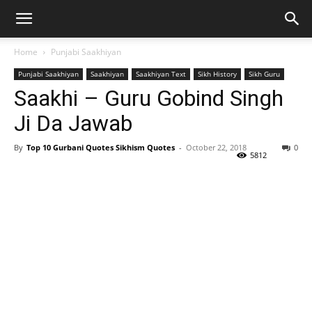
Home
Punjabi Saakhiyan
Punjabi Saakhiyan
Saakhiyan
Saakhiyan Text
Sikh History
Sikh Guru
Saakhi – Guru Gobind Singh
Ji Da Jawab
By
Top 10 Gurbani Quotes Sikhism Quotes
-
October 22, 2018
0
5812