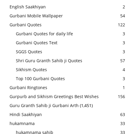
English Saakhiyan
2
Gurbani Mobile Wallpaper
54
Gurbani Quotes
122
Gurbani Quotes for daily life
3
Gurbani Quotes Text
3
SGGS Quotes
3
Shri Guru Granth Sahib ji Quotes
57
Sikhism Quotes
4
Top 100 Gurbani Quotes
3
Gurbani Ringtones
1
Gurpurb and Sikhism Greetings Best Wishes
156
Guru Granth Sahib ji Gurbani Arth
(1,451)
Hindi Saakhiyan
63
hukamnama
33
hukamnama sahib
33