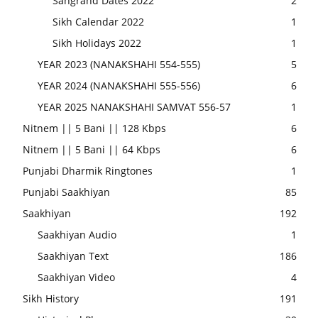
Sangrand Dates 2022
2
Sikh Calendar 2022
1
Sikh Holidays 2022
1
YEAR 2023 (NANAKSHAHI 554-555)
5
YEAR 2024 (NANAKSHAHI 555-556)
6
YEAR 2025 NANAKSHAHI SAMVAT 556-57
1
Nitnem || 5 Bani || 128 Kbps
6
Nitnem || 5 Bani || 64 Kbps
6
Punjabi Dharmik Ringtones
1
Punjabi Saakhiyan
85
Saakhiyan
192
Saakhiyan Audio
1
Saakhiyan Text
186
Saakhiyan Video
4
Sikh History
191