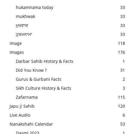
hukamnama today
33
mukhwak
33
ਮੁਖਵਾਕ
33
ਹੁਕਮਨਾਮਾ
33
image
118
Images
176
Darbar Sahib History & Facts
1
Did You Know ?
31
Gurus & Gurbani Facts
2
Sikh Culture History & Facts
3
Zafarnama
115
Japu ji Sahib
120
Live Audio
6
Nanakshahi Calendar
53
Dasmi 2023
1