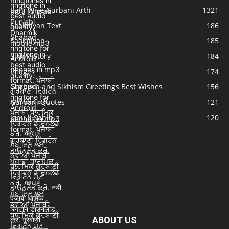
Bani Wise Gurbani Arth
1321
Saakhiyan Text
186
Saakhiyan
185
Sikh History
184
Images
174
Gurpurb and Sikhism Greetings Best Wishes
156
Gurbani Quotes
121
Japu ji Sahib
120
ABOUT US