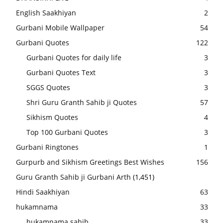
English Saakhiyan
2
Gurbani Mobile Wallpaper
54
Gurbani Quotes
122
Gurbani Quotes for daily life
3
Gurbani Quotes Text
3
SGGS Quotes
3
Shri Guru Granth Sahib ji Quotes
57
Sikhism Quotes
4
Top 100 Gurbani Quotes
3
Gurbani Ringtones
1
Gurpurb and Sikhism Greetings Best Wishes
156
Guru Granth Sahib ji Gurbani Arth
(1,451)
Hindi Saakhiyan
63
hukamnama
33
hukamnama sahib
33