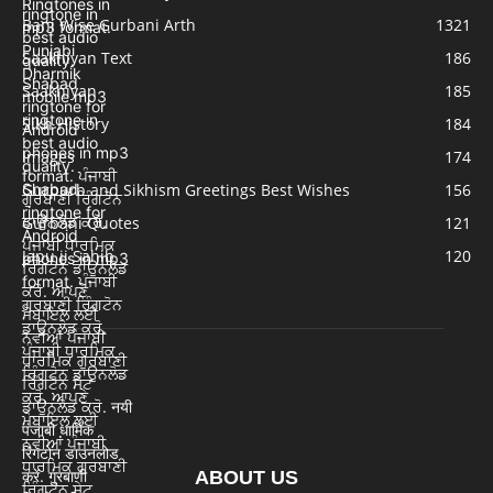
Bani Wise Gurbani Arth
1321
Saakhiyan Text
186
Saakhiyan
185
Sikh History
184
Images
174
Gurpurb and Sikhism Greetings Best Wishes
156
Gurbani Quotes
121
Japu ji Sahib
120
ABOUT US