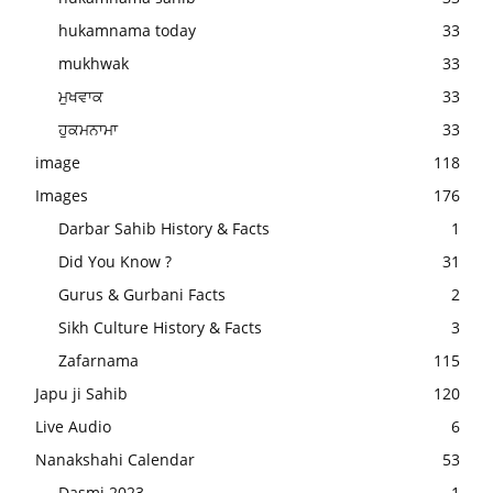
hukamnama today
33
mukhwak
33
ਮੁਖਵਾਕ
33
ਹੁਕਮਨਾਮਾ
33
image
118
Images
176
Darbar Sahib History & Facts
1
Did You Know ?
31
Gurus & Gurbani Facts
2
Sikh Culture History & Facts
3
Zafarnama
115
Japu ji Sahib
120
Live Audio
6
Nanakshahi Calendar
53
Dasmi 2023
1