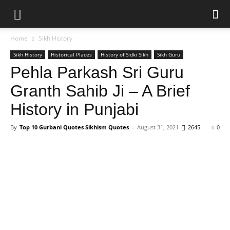
Home
Sikh History
Sikh History
Historical Places
History of Sidki Sikh
Sikh Guru
Pehla Parkash Sri Guru
Granth Sahib Ji – A Brief
History in Punjabi
By
Top 10 Gurbani Quotes Sikhism Quotes
-
August 31, 2021
2645
0