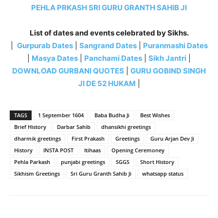
PEHLA PRKASH SRI GURU GRANTH SAHIB JI
List of dates and events celebrated by Sikhs.
|
Gurpurab Dates
|
Sangrand Dates
|
Puranmashi Dates
|
Masya Dates
|
Panchami Dates
|
Sikh Jantri
|
DOWNLOAD GURBANI QUOTES
|
GURU GOBIND SINGH
JI DE 52 HUKAM
|
TAGS
1 September 1604
Baba Budha Ji
Best Wishes
Brief History
Darbar Sahib
dhansikhi greetings
dharmik greetings
First Prakash
Greetings
Guru Arjan Dev Ji
History
INSTA POST
Itihaas
Opening Ceremoney
Pehla Parkash
punjabi greetings
SGGS
Short History
Sikhism Greetings
Sri Guru Granth Sahib Ji
whatsapp status