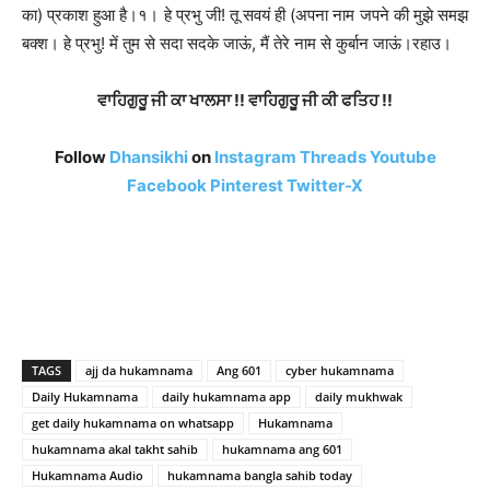
का) प्रकाश हुआ है।१। हे प्रभु जी! तू सवयं ही (अपना नाम जपने की मुझे समझ
बक्श। हे प्रभु! में तुम से सदा सदके जाऊं, मैं तेरे नाम से कुर्बान जाऊं।रहाउ।
ਵਾਹਿਗੁਰੂ ਜੀ ਕਾ ਖਾਲਸਾ !! ਵਾਹਿਗੁਰੂ ਜੀ ਕੀ ਫਤਿਹ !!
Follow
Dhansikhi
on
Instagram
Threads
Youtube
Facebook
Pinterest
Twitter-X
TAGS
ajj da hukamnama
Ang 601
cyber hukamnama
Daily Hukamnama
daily hukamnama app
daily mukhwak
get daily hukamnama on whatsapp
Hukamnama
hukamnama akal takht sahib
hukamnama ang 601
Hukamnama Audio
hukamnama bangla sahib today