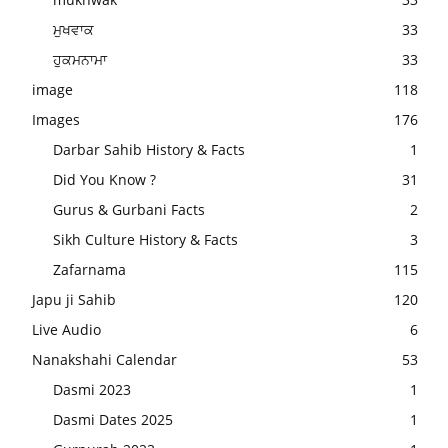
ਮੁਖਵਾਕ
33
ਹੁਕਮਨਾਮਾ
33
image
118
Images
176
Darbar Sahib History & Facts
1
Did You Know ?
31
Gurus & Gurbani Facts
2
Sikh Culture History & Facts
3
Zafarnama
115
Japu ji Sahib
120
Live Audio
6
Nanakshahi Calendar
53
Dasmi 2023
1
Dasmi Dates 2025
1