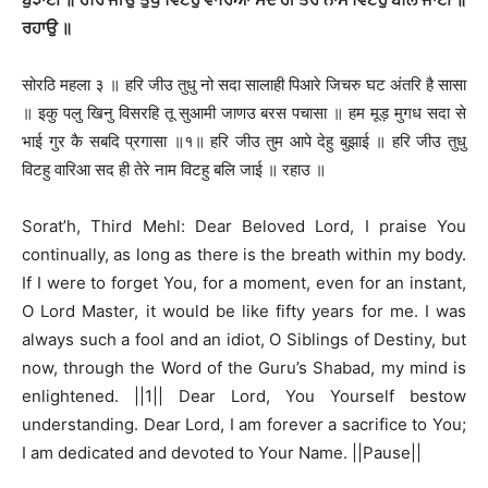
ਰਹਾਉ ॥
सोरठि महला ३ ॥ हरि जीउ तुधु नो सदा सालाही पिआरे जिचरु घट अंतरि है सासा
॥ इकु पलु खिनु विसरहि तू सुआमी जाणउ बरस पचासा ॥ हम मूड़ मुगध सदा से
भाई गुर कै सबदि प्रगासा ॥१॥ हरि जीउ तुम आपे देहु बुझाई ॥ हरि जीउ तुधु
विटहु वारिआ सद ही तेरे नाम विटहु बलि जाई ॥ रहाउ ॥
Sorat’h, Third Mehl: Dear Beloved Lord, I praise You
continually, as long as there is the breath within my body.
If I were to forget You, for a moment, even for an instant,
O Lord Master, it would be like fifty years for me. I was
always such a fool and an idiot, O Siblings of Destiny, but
now, through the Word of the Guru’s Shabad, my mind is
enlightened. ||1|| Dear Lord, You Yourself bestow
understanding. Dear Lord, I am forever a sacrifice to You;
I am dedicated and devoted to Your Name. ||Pause||