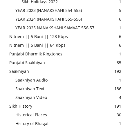
Sikh Holidays 2022
1
YEAR 2023 (NANAKSHAHI 554-555)
5
YEAR 2024 (NANAKSHAHI 555-556)
6
YEAR 2025 NANAKSHAHI SAMVAT 556-57
1
Nitnem || 5 Bani || 128 Kbps
6
Nitnem || 5 Bani || 64 Kbps
6
Punjabi Dharmik Ringtones
1
Punjabi Saakhiyan
85
Saakhiyan
192
Saakhiyan Audio
1
Saakhiyan Text
186
Saakhiyan Video
4
Sikh History
191
Historical Places
30
History of Bhagat
1