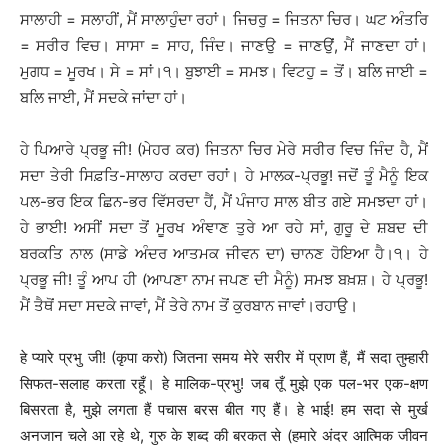
ਸਾਲਾਹੀ = ਸਲਾਹੀਂ, ਮੈਂ ਸਾਲਾਹੁੰਦਾ ਰਹਾਂ। ਜਿਚਰੁ = ਜਿਤਨਾ ਚਿਰ। ਘਟ ਅੰਤਰਿ
= ਸਰੀਰ ਵਿਚ। ਸਾਸਾ = ਸਾਹ, ਜਿੰਦ। ਜਾਣਉ = ਜਾਣਉਂ, ਮੈਂ ਜਾਣਦਾ ਹਾਂ।
ਮੁਗਧ = ਮੂਰਖ। ਸੇ = ਸਾਂ।੧। ਬੁਝਾਈ = ਸਮਝ। ਵਿਟਹੁ = ਤੋਂ। ਬਲਿ ਜਾਈ =
ਬਲਿ ਜਾਈ, ਮੈਂ ਸਦਕੇ ਜਾਂਦਾ ਹਾਂ।
ਹੇ ਪਿਆਰੇ ਪ੍ਰਭੂ ਜੀ! (ਮੇਹਰ ਕਰ) ਜਿਤਨਾ ਚਿਰ ਮੇਰੇ ਸਰੀਰ ਵਿਚ ਜਿੰਦ ਹੈ, ਮੈਂ
ਸਦਾ ਤੇਰੀ ਸਿਫ਼ਤਿ-ਸਾਲਾਹ ਕਰਦਾ ਰਹਾਂ। ਹੇ ਮਾਲਕ-ਪ੍ਰਭੂ! ਜਦੋਂ ਤੂੰ ਮੈਨੂੰ ਇਕ
ਪਲ-ਭਰ ਇਕ ਛਿਨ-ਭਰ ਵਿੱਸਰਦਾ ਹੈਂ, ਮੈਂ ਪੰਜਾਹ ਸਾਲ ਬੀਤ ਗਏ ਸਮਝਦਾ ਹਾਂ।
ਹੇ ਭਾਈ! ਅਸੀਂ ਸਦਾ ਤੋਂ ਮੂਰਖ ਅੰਞਾਣ ਤੁਰੇ ਆ ਰਹੇ ਸਾਂ, ਗੁਰੂ ਦੇ ਸ਼ਬਦ ਦੀ
ਬਰਕਤਿ ਨਾਲ (ਸਾਡੇ ਅੰਦਰ ਆਤਮਕ ਜੀਵਨ ਦਾ) ਚਾਨਣ ਹੋਇਆ ਹੈ।੧। ਹੇ
ਪ੍ਰਭੂ ਜੀ! ਤੂੰ ਆਪ ਹੀ (ਆਪਣਾ ਨਾਮ ਜਪਣ ਦੀ ਮੈਨੂੰ) ਸਮਝ ਬਖ਼ਸ਼। ਹੇ ਪ੍ਰਭੂ!
ਮੈਂ ਤੈਥੋਂ ਸਦਾ ਸਦਕੇ ਜਾਵਾਂ, ਮੈਂ ਤੇਰੇ ਨਾਮ ਤੋਂ ਕੁਰਬਾਨ ਜਾਵਾਂ।ਰਹਾਉ।
हे प्यारे प्रभु जी! (कृपा करो) जितना समय मेरे सरीर में प्राण हैं, मैं सदा तुम्हारी
सिफत-सलाह करता रहूँ। हे मालिक-प्रभु! जब तूँ मुझे एक पल-भर एक-क्षण
बिसरता है, मुझे लगता हैं पचास बरस बीत गए हैं। हे भाई! हम सदा से मुर्ख
अनजान चले आ रहे थे, गुरु के शब्द की बरकत से (हमारे अंदर आत्मिक जीवन