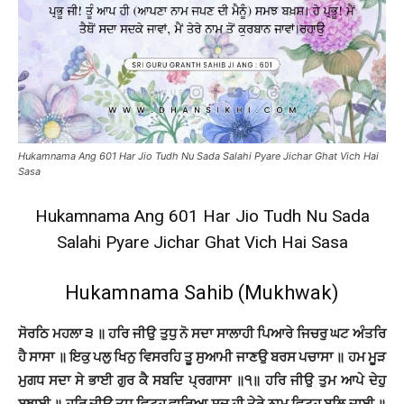
Hukamnama Ang 601 Har Jio Tudh Nu Sada Salahi Pyare Jichar Ghat Vich Hai
Sasa
Hukamnama Ang 601 Har Jio Tudh Nu Sada
Salahi Pyare Jichar Ghat Vich Hai Sasa
Hukamnama Sahib (Mukhwak)
ਸੋਰਠਿ ਮਹਲਾ ੩ ॥ ਹਰਿ ਜੀਉ ਤੁਧੁ ਨੋ ਸਦਾ ਸਾਲਾਹੀ ਪਿਆਰੇ ਜਿਚਰੁ ਘਟ ਅੰਤਰਿ
ਹੈ ਸਾਸਾ ॥ ਇਕੁ ਪਲੁ ਖਿਨੁ ਵਿਸਰਹਿ ਤੂ ਸੁਆਮੀ ਜਾਣਉ ਬਰਸ ਪਚਾਸਾ ॥ ਹਮ ਮੂੜ
ਮੁਗਧ ਸਦਾ ਸੇ ਭਾਈ ਗੁਰ ਕੈ ਸਬਦਿ ਪ੍ਰਗਾਸਾ ॥੧॥ ਹਰਿ ਜੀਉ ਤੁਮ ਆਪੇ ਦੇਹੁ
ਬੁਝਾਈ ॥ ਹਰਿ ਜੀਉ ਤੁਧੁ ਵਿਟਹੁ ਵਾਰਿਆ ਸਦ ਹੀ ਤੇਰੇ ਨਾਮ ਵਿਟਹੁ ਬਲਿ ਜਾਈ ॥