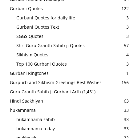
Gurbani Quotes
122
Gurbani Quotes for daily life
3
Gurbani Quotes Text
3
SGGS Quotes
3
Shri Guru Granth Sahib ji Quotes
57
Sikhism Quotes
4
Top 100 Gurbani Quotes
3
Gurbani Ringtones
1
Gurpurb and Sikhism Greetings Best Wishes
156
Guru Granth Sahib ji Gurbani Arth
(1,451)
Hindi Saakhiyan
63
hukamnama
33
hukamnama sahib
33
hukamnama today
33
mukhwak
33