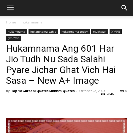
Home
hukamnama
hukamnama
hukamnama sahib
hukamnama today
mukhwak
ਮੁਖਵਾਕ
ਹੁਕਮਨਾਮਾ
Hukamnama Ang 601 Har
Jio Tudh Nu Sada Salahi
Pyare Jichar Ghat Vich Hai
Sasa – New A+ Image
By
Top 10 Gurbani Quotes Sikhism Quotes
-
October 28, 2023
0
2046