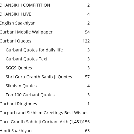
DHANSIKHI COMPITITION
2
DHANSIKHI LIVE
4
English Saakhiyan
2
Gurbani Mobile Wallpaper
54
Gurbani Quotes
122
Gurbani Quotes for daily life
3
Gurbani Quotes Text
3
SGGS Quotes
3
Shri Guru Granth Sahib ji Quotes
57
Sikhism Quotes
4
Top 100 Gurbani Quotes
3
Gurbani Ringtones
1
Gurpurb and Sikhism Greetings Best Wishes
Guru Granth Sahib ji Gurbani Arth
(1,451)
156
Hindi Saakhiyan
63