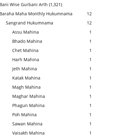
Bani Wise Gurbani Arth
(1,321)
Baraha Maha Monthly Hukumnama
12
Sangrand Hukumnama
12
Assu Mahina
1
Bhado Mahina
1
Chet Mahina
1
Harh Mahina
1
Jeth Mahina
1
Katak Mahina
1
Magh Mahina
1
Maghar Mahina
1
Phagun Mahina
1
Poh Mahina
1
Sawan Mahina
1
Vaisakh Mahina
1