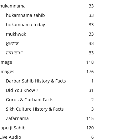
hukamnama
33
hukamnama sahib
33
hukamnama today
33
mukhwak
33
ਮੁਖਵਾਕ
33
ਹੁਕਮਨਾਮਾ
33
image
118
Images
176
Darbar Sahib History & Facts
1
Did You Know ?
31
Gurus & Gurbani Facts
2
Sikh Culture History & Facts
3
Zafarnama
115
Japu ji Sahib
120
Live Audio
6