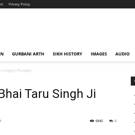
rt
Privacy Policy
AN
GURBANI ARTH
SIKH HISTORY
IMAGES
AUDIO
 Singh Ji (Punjabi)
hai Taru Singh Ji
8
6840
0