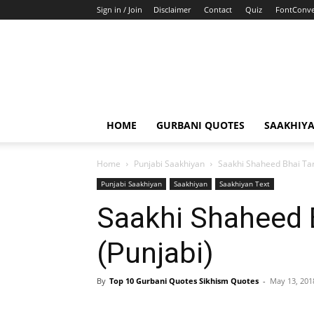
Sign in / Join
Disclaimer
Contact
Quiz
FontConve
HOME
GURBANI QUOTES
SAAKHIY
Home
Punjabi Saakhiyan
Saakhi Shaheed Bhai Taru
Punjabi Saakhiyan
Saakhiyan
Saakhiyan Text
Saakhi Shaheed B
(Punjabi)
By
Top 10 Gurbani Quotes Sikhism Quotes
-
May 13, 201