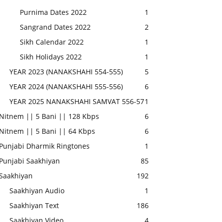
Purnima Dates 2022
1
Sangrand Dates 2022
2
Sikh Calendar 2022
1
Sikh Holidays 2022
1
YEAR 2023 (NANAKSHAHI 554-555)
5
YEAR 2024 (NANAKSHAHI 555-556)
6
YEAR 2025 NANAKSHAHI SAMVAT 556-57
1
Nitnem || 5 Bani || 128 Kbps
6
Nitnem || 5 Bani || 64 Kbps
6
Punjabi Dharmik Ringtones
1
Punjabi Saakhiyan
85
Saakhiyan
192
Saakhiyan Audio
1
Saakhiyan Text
186
Saakhiyan Video
4