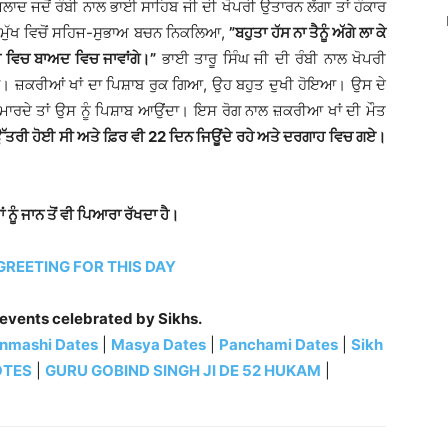
ਲਾਦ ਜਦੋਂ ਰੰਬੀ ਨਾਲ ਭਾਈ ਸਾਹਿਬ ਜੀ ਦੀ ਖੋਪਰੀ ਉਤਾਰਨ ਲੱਗਾ ਤਾਂ ਹੰਕਾਰ
 ਮੁੱਖ ਵਿਚੋਂ ਸਹਿਜ-ਸੁਭਾਅ ਬਚਨ ਨਿਕਲਿਆ,
”ਬਹੁਤਾ ਹੱਸ ਨਾ ਤੈਨੂੰ ਅੱਗੇ ਲਾ ਕੇ
ਾਹ ਵਿਚ ਬਾਅਦ ਵਿਚ ਜਾਵਾਂਗੇ।”
ਭਾਈ ਤਾਰੂ ਸਿੰਘ ਜੀ ਦੀ ਰੰਬੀ ਨਾਲ ਖੋਪਰੀ
ਇਆ। ਜ਼ਕਰੀਆਂ ਖਾਂ ਦਾ ਪਿਸ਼ਾਬ ਰੁਕ ਗਿਆ, ਉਹ ਬਹੁਤ ਦੁਖੀ ਹੋਇਆ। ਉਸ ਦੇ
 ਮਾਰਦੇ ਤਾਂ ਉਸ ਨੂੰ ਪਿਸ਼ਾਬ ਆਉਂਦਾ। ਇਸ ਰੋਗ ਨਾਲ ਜ਼ਕਰੀਆ ਖਾਂ ਦੀ ਮੌਤ
 ਉੱਤਰੀ ਹੋਈ ਸੀ ਅਤੇ ਫ਼ਿਰ ਵੀ 22 ਦਿਨ ਜਿਊਂਦੇ ਰਹੇ ਅਤੇ ਦਰਗਾਹ ਵਿਚ ਗਏ।
ਂ ਨੂੰ ਜਾਨ ਤੋਂ ਵੀ ਪਿਆਰਾ ਰੱਖਦਾ ਹੈ।
REETING FOR THIS DAY
 events celebrated by Sikhs.
nmashi Dates
|
Masya Dates
|
Panchami Dates
|
Sikh
OTES
|
GURU GOBIND SINGH JI DE 52 HUKAM
|