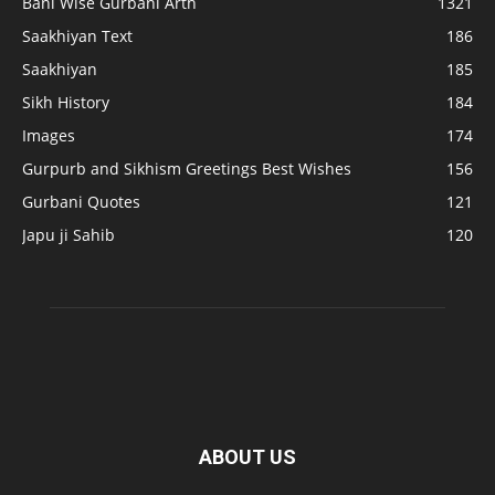
Bani Wise Gurbani Arth
1321
Saakhiyan Text
186
Saakhiyan
185
Sikh History
184
Images
174
Gurpurb and Sikhism Greetings Best Wishes
156
Gurbani Quotes
121
Japu ji Sahib
120
ABOUT US