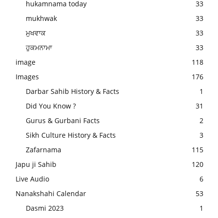
hukamnama today
33
mukhwak
33
ਮੁਖਵਾਕ
33
ਹੁਕਮਨਾਮਾ
33
image
118
Images
176
Darbar Sahib History & Facts
1
Did You Know ?
31
Gurus & Gurbani Facts
2
Sikh Culture History & Facts
3
Zafarnama
115
Japu ji Sahib
120
Live Audio
6
Nanakshahi Calendar
53
Dasmi 2023
1