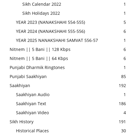
Sikh Calendar 2022
1
Sikh Holidays 2022
1
YEAR 2023 (NANAKSHAHI 554-555)
5
YEAR 2024 (NANAKSHAHI 555-556)
6
YEAR 2025 NANAKSHAHI SAMVAT 556-57
1
Nitnem || 5 Bani || 128 Kbps
6
Nitnem || 5 Bani || 64 Kbps
6
Punjabi Dharmik Ringtones
1
Punjabi Saakhiyan
85
Saakhiyan
192
Saakhiyan Audio
1
Saakhiyan Text
186
Saakhiyan Video
4
Sikh History
191
Historical Places
30