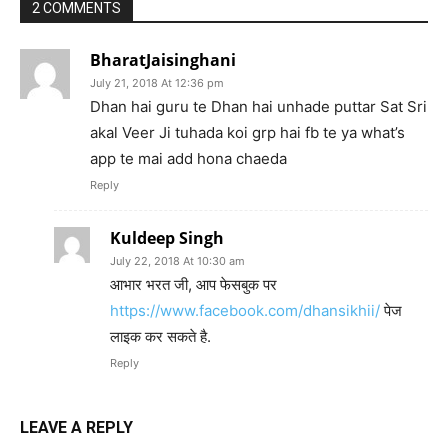
2 COMMENTS
BharatJaisinghani
July 21, 2018 At 12:36 pm
Dhan hai guru te Dhan hai unhade puttar Sat Sri
akal Veer Ji tuhada koi grp hai fb te ya what’s
app te mai add hona chaeda
Reply
Kuldeep Singh
July 22, 2018 At 10:30 am
आभार भरत जी, आप फेसबुक पर
https://www.facebook.com/dhansikhii/
पेज
लाइक कर सकते है.
Reply
LEAVE A REPLY