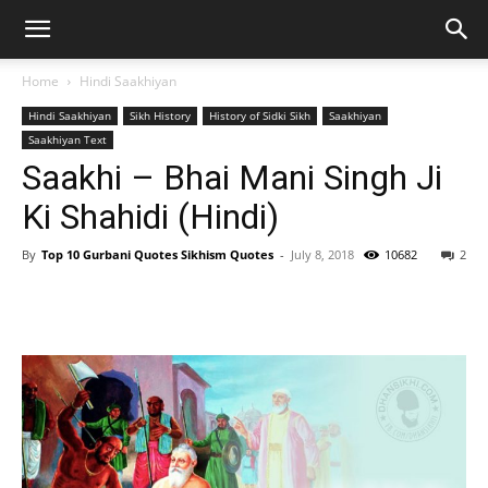
Home
Hindi Saakhiyan
Hindi Saakhiyan
Sikh History
History of Sidki Sikh
Saakhiyan
Saakhiyan Text
Saakhi – Bhai Mani Singh Ji
Ki Shahidi (Hindi)
By
Top 10 Gurbani Quotes Sikhism Quotes
-
July 8, 2018
10682
2