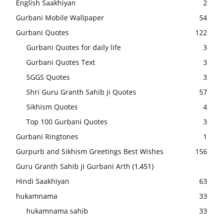
English Saakhiyan
2
Gurbani Mobile Wallpaper
54
Gurbani Quotes
122
Gurbani Quotes for daily life
3
Gurbani Quotes Text
3
SGGS Quotes
3
Shri Guru Granth Sahib ji Quotes
57
Sikhism Quotes
4
Top 100 Gurbani Quotes
3
Gurbani Ringtones
1
Gurpurb and Sikhism Greetings Best Wishes
156
Guru Granth Sahib ji Gurbani Arth
(1,451)
Hindi Saakhiyan
63
hukamnama
33
hukamnama sahib
33