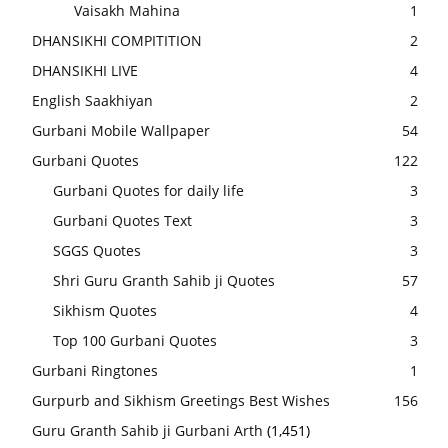
Vaisakh Mahina
1
DHANSIKHI COMPITITION
2
DHANSIKHI LIVE
4
English Saakhiyan
2
Gurbani Mobile Wallpaper
54
Gurbani Quotes
122
Gurbani Quotes for daily life
3
Gurbani Quotes Text
3
SGGS Quotes
3
Shri Guru Granth Sahib ji Quotes
57
Sikhism Quotes
4
Top 100 Gurbani Quotes
3
Gurbani Ringtones
1
Gurpurb and Sikhism Greetings Best Wishes
156
Guru Granth Sahib ji Gurbani Arth
(1,451)