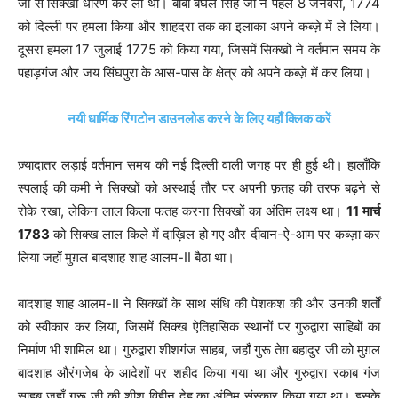
जी से सिक्खी धारण कर ली थी। बाबा बघेल सिंह जी ने पहले 8 जनवरी, 1774
को दिल्ली पर हमला किया और शाहदरा तक का इलाका अपने कब्ज़े में ले लिया।
दूसरा हमला 17 जुलाई 1775 को किया गया, जिसमें सिक्खों ने वर्तमान समय के
पहाड़गंज और जय सिंघपुरा के आस-पास के क्षेत्र को अपने कब्ज़े में कर लिया।
नयी धार्मिक रिंगटोन डाउनलोड करने के लिए यहाँ क्लिक करें
ज़्यादातर लड़ाई वर्तमान समय की नई दिल्ली वाली जगह पर ही हुई थी। हालाँकि
स्पलाई की कमी ने सिक्खों को अस्‍थाई तौर पर अपनी फ़तह की तरफ बढ़ने से
रोके रखा, लेकिन लाल किला फतह करना सिक्खों का अंतिम लक्ष्य था।
11 मार्च
1783
को सिक्ख लाल किले में दाख़िल हो गए और दीवान-ऐ-आम पर कब्ज़ा कर
लिया जहाँ मुग़ल बादशाह शाह आलम-II बैठा था।
बादशाह शाह आलम-II ने सिक्खों के साथ संधि की पेशकश की और उनकी शर्तों
को स्वीकार कर लिया, जिसमें सिक्ख ऐतिहासिक स्थानों पर गुरुद्वारा साहिबों का
निर्माण भी शामिल था। गुरुद्वारा शीशगंज साहब, जहाँ गुरू तेग़ बहादुर जी को मुग़ल
बादशाह औरंगजेब के आदेशों पर शहीद किया गया था और गुरुद्वारा रकाब गंज
साहब जहाँ गुरू जी की शीश विहीन देह का अंतिम संस्कार किया गया था। इसके