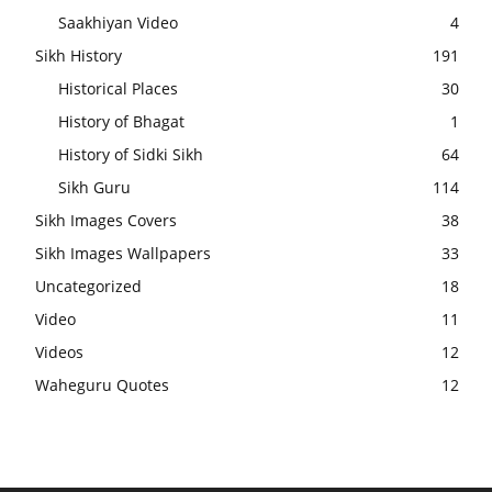
Saakhiyan Video
4
Sikh History
191
Historical Places
30
History of Bhagat
1
History of Sidki Sikh
64
Sikh Guru
114
Sikh Images Covers
38
Sikh Images Wallpapers
33
Uncategorized
18
Video
11
Videos
12
Waheguru Quotes
12