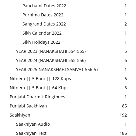
Panchami Dates 2022
1
Purnima Dates 2022
1
Sangrand Dates 2022
2
Sikh Calendar 2022
1
Sikh Holidays 2022
1
YEAR 2023 (NANAKSHAHI 554-555)
5
YEAR 2024 (NANAKSHAHI 555-556)
6
YEAR 2025 NANAKSHAHI SAMVAT 556-57
1
Nitnem || 5 Bani || 128 Kbps
6
Nitnem || 5 Bani || 64 Kbps
6
Punjabi Dharmik Ringtones
1
Punjabi Saakhiyan
85
Saakhiyan
192
Saakhiyan Audio
1
Saakhiyan Text
186