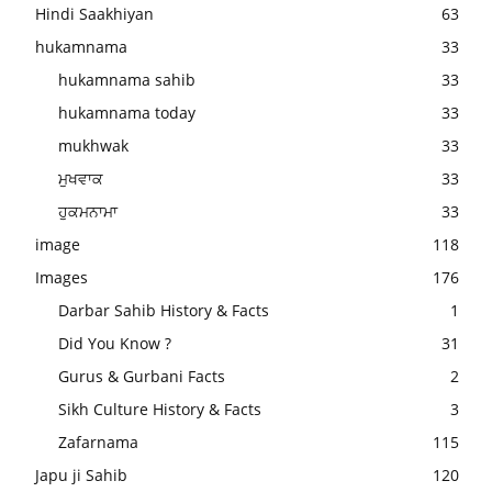
Hindi Saakhiyan
63
hukamnama
33
hukamnama sahib
33
hukamnama today
33
mukhwak
33
ਮੁਖਵਾਕ
33
ਹੁਕਮਨਾਮਾ
33
image
118
Images
176
Darbar Sahib History & Facts
1
Did You Know ?
31
Gurus & Gurbani Facts
2
Sikh Culture History & Facts
3
Zafarnama
115
Japu ji Sahib
120