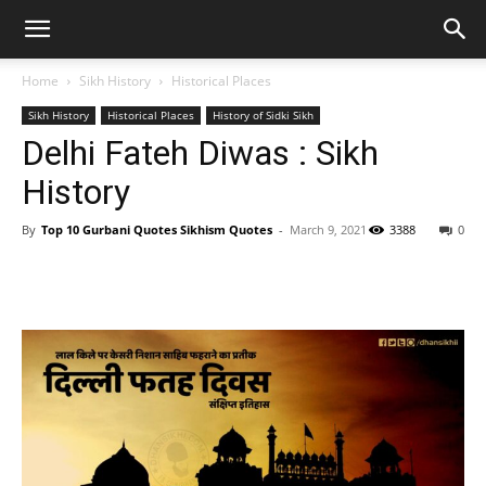
Home
Sikh History
Historical Places
Sikh History
Historical Places
History of Sidki Sikh
Delhi Fateh Diwas : Sikh
History
By
Top 10 Gurbani Quotes Sikhism Quotes
-
March 9, 2021
3388
0