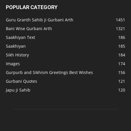
POPULAR CATEGORY
Guru Granth Sahib ji Gurbani Arth
1451
Bani Wise Gurbani Arth
1321
Saakhiyan Text
186
Saakhiyan
185
Sikh History
184
Images
174
Gurpurb and Sikhism Greetings Best Wishes
156
Gurbani Quotes
121
Japu ji Sahib
120