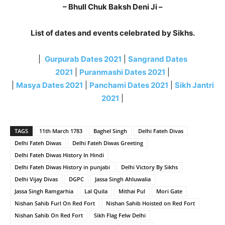
– Bhull Chuk Baksh Deni Ji –
List of dates and events celebrated by Sikhs.
|
Gurpurab Dates 2021
|
Sangrand Dates
2021
|
Puranmashi Dates 2021
|
|
Masya Dates 2021
|
Panchami Dates 2021
|
Sikh Jantri
2021
|
TAGS
11th March 1783
Baghel Singh
Delhi Fateh Divas
Delhi Fateh Diwas
Delhi Fateh Diwas Greeting
Delhi Fateh Diwas History In Hindi
Delhi Fateh Diwas History in punjabi
Delhi Victory By Sikhs
Delhi Vijay Divas
DGPC
Jassa Singh Ahluwalia
Jassa Singh Ramgarhia
Lal Quila
Mithai Pul
Mori Gate
Nishan Sahib Furl On Red Fort
Nishan Sahib Hoisted on Red Fort
Nishan Sahib On Red Fort
Sikh Flag Felw Delhi