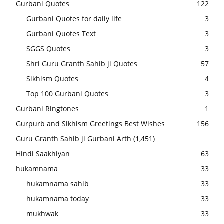
Gurbani Quotes
122
Gurbani Quotes for daily life
3
Gurbani Quotes Text
3
SGGS Quotes
3
Shri Guru Granth Sahib ji Quotes
57
Sikhism Quotes
4
Top 100 Gurbani Quotes
3
Gurbani Ringtones
1
Gurpurb and Sikhism Greetings Best Wishes
156
Guru Granth Sahib ji Gurbani Arth
(1,451)
Hindi Saakhiyan
63
hukamnama
33
hukamnama sahib
33
hukamnama today
33
mukhwak
33