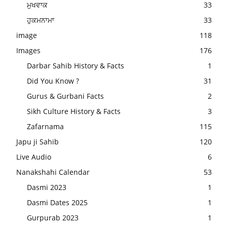
ਮੁਖਵਾਕ
33
ਹੁਕਮਨਾਮਾ
33
image
118
Images
176
Darbar Sahib History & Facts
1
Did You Know ?
31
Gurus & Gurbani Facts
2
Sikh Culture History & Facts
3
Zafarnama
115
Japu ji Sahib
120
Live Audio
6
Nanakshahi Calendar
53
Dasmi 2023
1
Dasmi Dates 2025
1
Gurpurab 2023
1