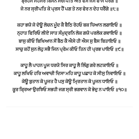
ਬ੍ਰਹਮ ਮਹੇਸਰ ਬਿਸਨ ਸਚੀਪਤਿ ਅੰਤ ਫਸੇ ਜਮ ਫਾਸ ਪਰੈਂਗੇ ॥
ਜੇ ਨਰ ਸ੍ਰੀਪਤਿ ਕੇ ਪ੍ਰਸ ਹੈਂ ਪਗ ਤੇ ਨਰ ਫੇਰ ਨ ਦੇਹ ਧਰੈਂਗੇ ॥੮॥
ਕਹਾ ਭਯੋ ਜੋ ਦੋਊ ਲੋਚਨ ਮੂੰਦ ਕੈ ਬੈਠਿ ਰੋਹਓ ਬਕ ਧਿਆਨ ਲਗਾਇਓ ॥
ਨ੍ਹਾਤ ਫਿਰਿਓ ਲੀਏ ਸਾਤ ਸੰਮੁਦ੍ਰਨਿ ਲੋਕ ਗਯੋ ਪਰਲੋਕ ਗਵਾਇਓ ॥
ਬਾਸੁ ਕੀਓ ਬਿਖਿਆਨ ਸੋਂ ਬੈਠ ਕੈ ਐਸੇ ਹੀ ਐਸ ਸੁ ਬੈਸ ਬਿਤਾਇਓ ॥
ਸਾਚੁ ਕਹੋਂ ਸੁਨ ਲੇਹੁ ਸਭੈ ਜਿਨ ਪ੍ਰੇਮ ਕੀਓ ਤਿਨ ਹੀ ਪ੍ਰਭ ਪਾਇਓ ॥੯॥
ਕਾਹੂ ਲੈ ਪਾਹਨ ਪੂਜ ਧਰਯੋ ਸਿਰ ਕਾਹੂ ਲੈ ਲਿੰਗੁ ਗਰੇ ਲਟਕਾਇਓ ॥
ਕਾਹੂ ਲਖਿਓ ਹਰਿ ਅਵਾਚੀ ਦਿਸਾ ਮਹਿ ਕਾਹੂ ਪਛਾਹ ਕੋ ਸੀਸੁ ਨਿਵਾਇਓ ॥
ਕੋਊ ਬੁਤਾਨ ਕੋ ਪੂਜਤ ਹੈ ਪਸੁ ਕੋਊ ਮ੍ਰਿਤਾਨ ਕੋ ਪੂਜਨ ਧਾਇਓ ॥
ਕੂਰ ਕ੍ਰਿਆ ਉਰਝਿਓ ਸਭਹੀ ਜਗ ਸ੍ਰੀ ਭਗਵਾਨ ਕੋ ਭੇਦੁ ਨ ਪਾਇਓ ॥੧੦॥