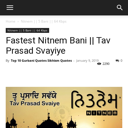
Home
Nitnem || 5 Bani || 64 Kbps
Nitnem || 5 Bani || 64 Kbps
Fastest Nitnem Bani || Tav
Prasad Svayiye
By
Top 10 Gurbani Quotes Sikhism Quotes
-
January 9, 2019
0
2290