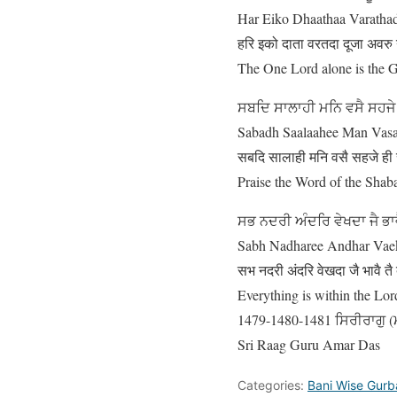
Har Eiko Dhaathaa Varatha
हरि इको दाता वरतदा दूजा अवरु
The One Lord alone is the Gi
ਸਬਦਿ ਸਾਲਾਹੀ ਮਨਿ ਵਸੈ ਸਹਜੇ 
Sabadh Saalaahee Man Vasa
सबदि सालाही मनि वसै सहजे ही 
Praise the Word of the Shaba
ਸਭ ਨਦਰੀ ਅੰਦਰਿ ਵੇਖਦਾ ਜੈ ਭਾ
Sabh Nadharee Andhar Vaekh
सभ नदरी अंदरि वेखदा जै भावै त
Everything is within the Lor
1479-1480-1481 ਸਿਰੀਰਾਗੁ (ਮ:
Sri Raag Guru Amar Das
Categories:
Bani Wise Gurb