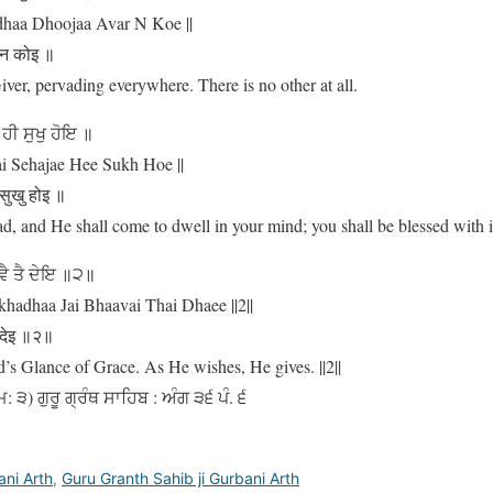
dhaa Dhoojaa Avar N Koe ||
 न कोइ ॥
ver, pervading everywhere. There is no other at all.
ਹੀ ਸੁਖੁ ਹੋਇ ॥
i Sehajae Hee Sukh Hoe ||
सुखु होइ ॥
d, and He shall come to dwell in your mind; you shall be blessed with i
ਵੈ ਤੈ ਦੇਇ ॥੨॥
adhaa Jai Bhaavai Thai Dhaee ||2||
ै देइ ॥२॥
d’s Glance of Grace. As He wishes, He gives. ||2||
 ੩) ਗੁਰੂ ਗ੍ਰੰਥ ਸਾਹਿਬ : ਅੰਗ ੩੬ ਪੰ. ੬
ani Arth
,
Guru Granth Sahib ji Gurbani Arth