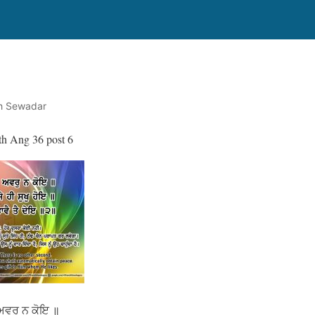
th Sewadar
th Ang 36 post 6
ਅਵਰੁ ਨ ਕੋਇ ॥