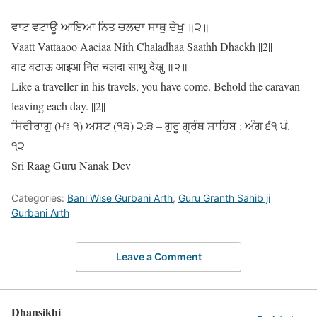
ਵਾਟ ਵਟਾਊ ਆਇਆ ਨਿਤ ਚਲਦਾ ਸਾਥੁ ਦੇਖੁ ॥੨॥
Vaatt Vattaaoo Aaeiaa Nith Chaladhaa Saathh Dhaekh ||2||
वाट वटाऊ आइआ नित चलदा साथु देखु ॥२॥
Like a traveller in his travels, you have come. Behold the caravan
leaving each day. ||2||
ਸਿਰੀਰਾਗੁ (ਮਃ ੧) ਅਸਟ (੧੩) ੨:੩ – ਗੁਰੂ ਗ੍ਰੰਥ ਸਾਹਿਬ : ਅੰਗ ੬੧ ਪੰ.
੧੨
Sri Raag Guru Nanak Dev
Categories:
Bani Wise Gurbani Arth
,
Guru Granth Sahib ji
Gurbani Arth
Leave a Comment
Dhansikhi