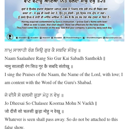
ਨਾਮੁ ਸਾਲਾਹੀ ਰੰਗ ਸਿਉ ਗੁਰ ਕੈ ਸਬਦਿ ਸੰਤੋਖੁ ॥
Naam Saalaahee Rang Sio Gur Kai Sabadh Santhokh ||
नामु सालाही रंग सिउ गुर कै सबदि संतोखु ॥
I sing the Praises of the Naam, the Name of the Lord, with love; I
am content with the Word of the Guru’s Shabad.
ਜੋ ਦੀਸੈ ਸੋ ਚਲਸੀ ਕੂੜਾ ਮੋਹੁ ਨ ਵੇਖੁ ॥
Jo Dheesai So Chalasee Koorraa Mohu N Vaekh ||
जो दीसै सो चलसी कूड़ा मोहु न वेखु ॥
Whatever is seen shall pass away. So do not be attached to this
false show.