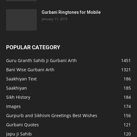
Gurbani Ringtones for Mobile
January 11, 2019
POPULAR CATEGORY
Guru Granth Sahib ji Gurbani Arth
1451
Bani Wise Gurbani Arth
1321
Saakhiyan Text
186
Saakhiyan
185
Sikh History
184
Images
174
Gurpurb and Sikhism Greetings Best Wishes
156
Gurbani Quotes
121
Japu ji Sahib
120