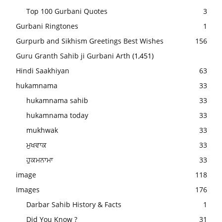
Top 100 Gurbani Quotes
3
Gurbani Ringtones
1
Gurpurb and Sikhism Greetings Best Wishes
156
Guru Granth Sahib ji Gurbani Arth
(1,451)
Hindi Saakhiyan
63
hukamnama
33
hukamnama sahib
33
hukamnama today
33
mukhwak
33
ਮੁਖਵਾਕ
33
ਹੁਕਮਨਾਮਾ
33
image
118
Images
176
Darbar Sahib History & Facts
1
Did You Know ?
31