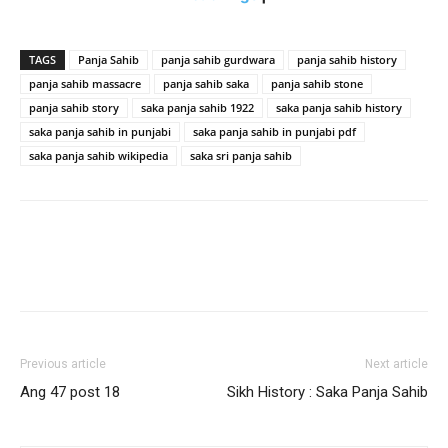
TAGS
Panja Sahib
panja sahib gurdwara
panja sahib history
panja sahib massacre
panja sahib saka
panja sahib stone
panja sahib story
saka panja sahib 1922
saka panja sahib history
saka panja sahib in punjabi
saka panja sahib in punjabi pdf
saka panja sahib wikipedia
saka sri panja sahib
Previous article
Next article
Ang 47 post 18
Sikh History : Saka Panja Sahib