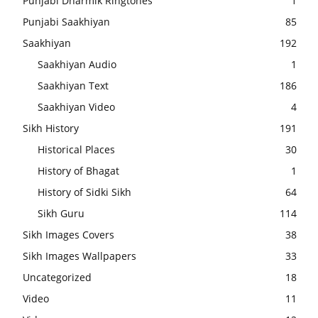
Punjabi Dharmik Ringtones
1
Punjabi Saakhiyan
85
Saakhiyan
192
Saakhiyan Audio
1
Saakhiyan Text
186
Saakhiyan Video
4
Sikh History
191
Historical Places
30
History of Bhagat
1
History of Sidki Sikh
64
Sikh Guru
114
Sikh Images Covers
38
Sikh Images Wallpapers
33
Uncategorized
18
Video
11