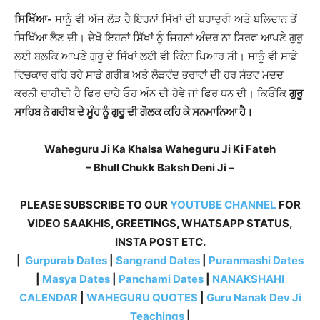
ਸਿਖਿੱਆ-
ਸਾਨੂੰ ਵੀ ਅੱਜ ਲੋੜ ਹੈ ਇਹਨਾਂ ਸਿੱਖਾਂ ਦੀ ਬਹਾਦੁਰੀ ਅਤੇ ਬਲਿਦਾਨ ਤੋਂ
ਸਿਖਿੱਆ ਲੈਣ ਦੀ। ਦੇਖੋ ਇਹਨਾਂ ਸਿੱਖਾਂ ਨੂੰ ਜਿਹਨਾਂ ਅੰਦਰ ਨਾ ਸਿਰਫ ਆਪਣੇ ਗੁਰੂ
ਲਈ ਬਲਕਿ ਆਪਣੇ ਗੁਰੂ ਦੇ ਸਿੱਖਾਂ ਲਈ ਵੀ ਕਿੰਨਾ ਪਿਆਰ ਸੀ। ਸਾਨੂੰ ਵੀ ਸਾਡੇ
ਵਿਚਕਾਰ ਰਹਿ ਰਹੇ ਸਾਡੇ ਗਰੀਬ ਅਤੇ ਲੋੜਵੰਦ ਭਰਾਵਾਂ ਦੀ ਹਰ ਸੰਭਵ ਮਦਦ
ਕਰਨੀ ਚਾਹੀਦੀ ਹੈ ਫਿਰ ਚਾਹੇ ਓਹ ਅੰਨ ਦੀ ਹੋਵੇ ਜਾਂ ਫਿਰ ਧਨ ਦੀ। ਕਿਓਂਕਿ
ਗੁਰੂ
ਸਾਹਿਬ ਨੇ ਗਰੀਬ ਦੇ ਮੂੰਹ ਨੂੰ ਗੁਰੂ ਦੀ ਗੋਲਕ ਕਹਿ ਕੇ ਸਨਮਾਨਿਆ ਹੈ।
Waheguru Ji Ka Khalsa Waheguru Ji Ki Fateh
– Bhull Chukk Baksh Deni Ji –
PLEASE SUBSCRIBE TO OUR
YOUTUBE CHANNEL
FOR
VIDEO SAAKHIS, GREETINGS, WHATSAPP STATUS,
INSTA POST ETC.
|
Gurpurab Dates
|
Sangrand Dates
|
Puranmashi Dates
|
Masya Dates
|
Panchami Dates
|
NANAKSHAHI
CALENDAR
|
WAHEGURU QUOTES
|
Guru Nanak Dev Ji
Teachings
|