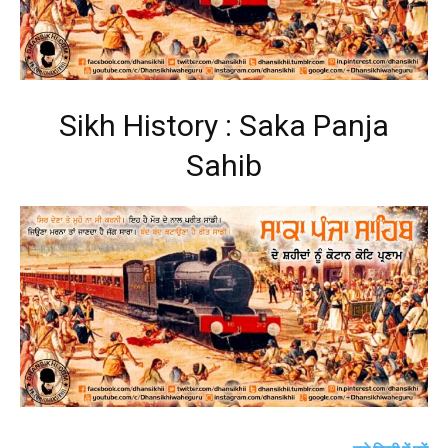
Sikh History : Saka Panja
Sahib