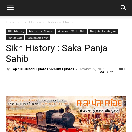
Home
Sikh History
Historical Places
Sikh History
Historical Places
History of Sidki Sikh
Punjabi Saakhiyan
Saakhiyan
Saakhiyan Text
Sikh History : Saka Panja
Sahib
By
Top 10 Gurbani Quotes Sikhism Quotes
-
October 27, 2018
0
3572