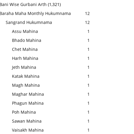
Bani Wise Gurbani Arth
(1,321)
Baraha Maha Monthly Hukumnama
12
Sangrand Hukumnama
12
Assu Mahina
1
Bhado Mahina
1
Chet Mahina
1
Harh Mahina
1
Jeth Mahina
1
Katak Mahina
1
Magh Mahina
1
Maghar Mahina
1
Phagun Mahina
1
Poh Mahina
1
Sawan Mahina
1
Vaisakh Mahina
1