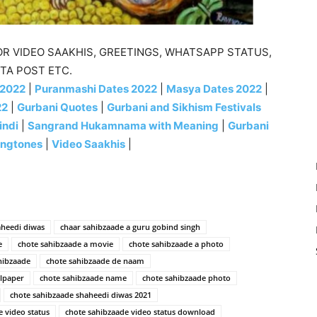
R VIDEO SAAKHIS, GREETINGS, WHATSAPP STATUS,
TA POST ETC.
 2022
|
Puranmashi Dates 2022
|
Masya Dates 2022
|
22
|
Gurbani Quotes
|
Gurbani and Sikhism Festivals
indi
|
Sangrand Hukamnama with Meaning
|
Gurbani
ingtones
|
Video Saakhis
|
aheedi diwas
chaar sahibzaade a guru gobind singh
e
chote sahibzaade a movie
chote sahibzaade a photo
hibzaade
chote sahibzaade de naam
llpaper
chote sahibzaade name
chote sahibzaade photo
chote sahibzaade shaheedi diwas 2021
e video status
chote sahibzaade video status download