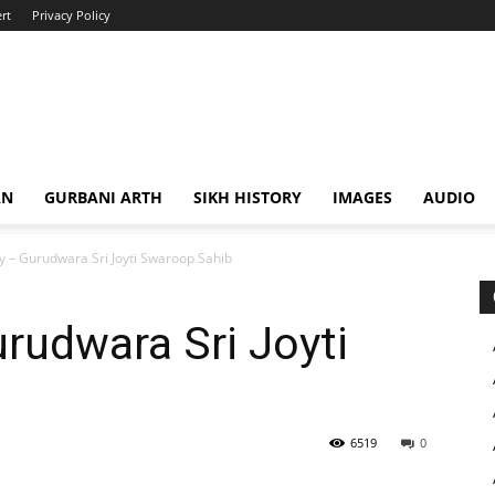
rt
Privacy Policy
AN
GURBANI ARTH
SIKH HISTORY
IMAGES
AUDIO
ry – Gurudwara Sri Joyti Swaroop Sahib
urudwara Sri Joyti
6519
0