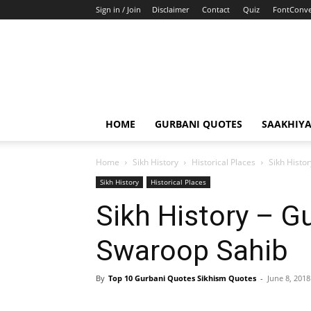
Sign in / Join
Disclaimer
Contact
Quiz
FontConve
HOME
GURBANI QUOTES
SAAKHIY
Home
Sikh History
Historical Places
Sikh Histo
Sikh History
Historical Places
Sikh History – G
Swaroop Sahib
By
Top 10 Gurbani Quotes Sikhism Quotes
-
June 8, 2018