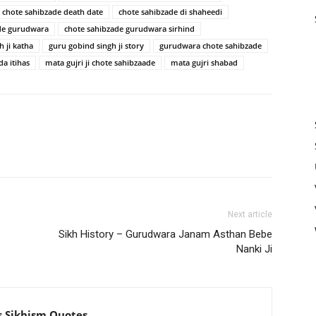
chote sahibzade death date
chote sahibzade di shaheedi
de gurudwara
chote sahibzade gurudwara sirhind
 ji katha
guru gobind singh ji story
gurudwara chote sahibzade
da itihas
mata gujri ji chote sahibzaade
mata gujri shabad
Next article
Sikh History – Gurudwara Janam Asthan Bebe
Nanki Ji
s Sikhism Quotes