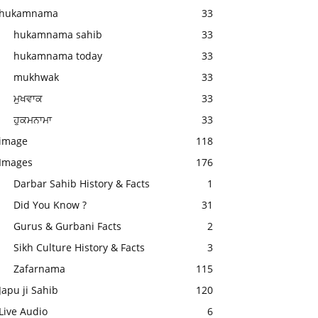
hukamnama
33
hukamnama sahib
33
hukamnama today
33
mukhwak
33
ਮੁਖਵਾਕ
33
ਹੁਕਮਨਾਮਾ
33
image
118
Images
176
Darbar Sahib History & Facts
1
Did You Know ?
31
Gurus & Gurbani Facts
2
Sikh Culture History & Facts
3
Zafarnama
115
Japu ji Sahib
120
Live Audio
6