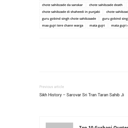
chote sahibzade da sanskar
chote sahibzade death
chote sahibzade di shaheedi in punjabi
chote sahibza
guru gobind singh chote sahibzaade
guru gobind singh
maa gujri tere chann warga
mata gujri
mata gujri 
Previous article
Sikh History – Sarovar Sri Tran Taran Sahib Ji
Top 10 Gurbani Quote