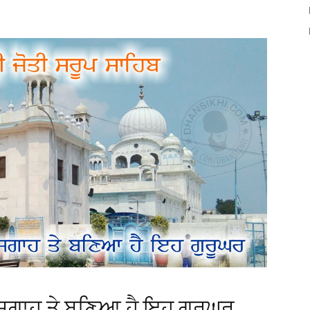
 ਜਗਾਹ ਤੇ ਬਣਿਆ ਹੈ ਇਹ ਗੁਰੂਘਰ