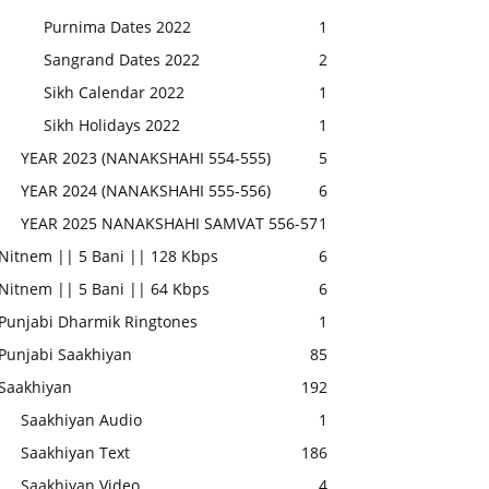
Purnima Dates 2022
1
Sangrand Dates 2022
2
Sikh Calendar 2022
1
Sikh Holidays 2022
1
YEAR 2023 (NANAKSHAHI 554-555)
5
YEAR 2024 (NANAKSHAHI 555-556)
6
YEAR 2025 NANAKSHAHI SAMVAT 556-57
1
Nitnem || 5 Bani || 128 Kbps
6
Nitnem || 5 Bani || 64 Kbps
6
Punjabi Dharmik Ringtones
1
Punjabi Saakhiyan
85
Saakhiyan
192
Saakhiyan Audio
1
Saakhiyan Text
186
Saakhiyan Video
4