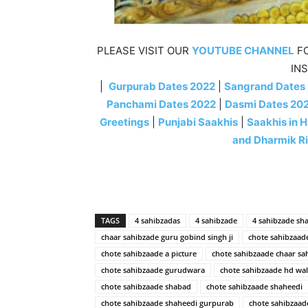
PLEASE VISIT OUR
YOUTUBE CHANNEL
FO
INS
|
Gurpurab Dates 2022
|
Sangrand Dates
Panchami Dates 2022
|
Dasmi Dates 20
Greetings
|
Punjabi Saakhis
|
Saakhis in H
and Dharmik R
TAGS
4 sahibzadas
4 sahibzade
4 sahibzade sh
chaar sahibzade guru gobind singh ji
chote sahibzaad
chote sahibzaade a picture
chote sahibzaade chaar sa
chote sahibzaade gurudwara
chote sahibzaade hd wa
chote sahibzaade shabad
chote sahibzaade shaheedi
chote sahibzaade shaheedi gurpurab
chote sahibzaad