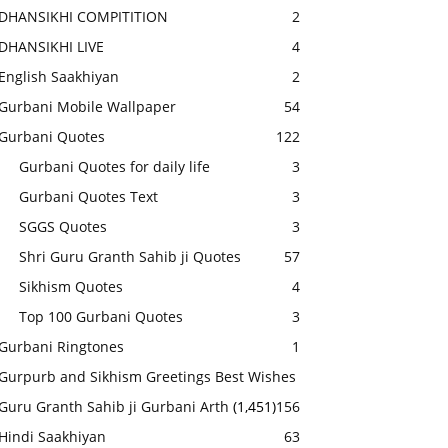
DHANSIKHI COMPITITION
2
DHANSIKHI LIVE
4
English Saakhiyan
2
Gurbani Mobile Wallpaper
54
Gurbani Quotes
122
Gurbani Quotes for daily life
3
Gurbani Quotes Text
3
SGGS Quotes
3
Shri Guru Granth Sahib ji Quotes
57
Sikhism Quotes
4
Top 100 Gurbani Quotes
3
Gurbani Ringtones
1
Gurpurb and Sikhism Greetings Best Wishes
Guru Granth Sahib ji Gurbani Arth
(1,451)
156
Hindi Saakhiyan
63