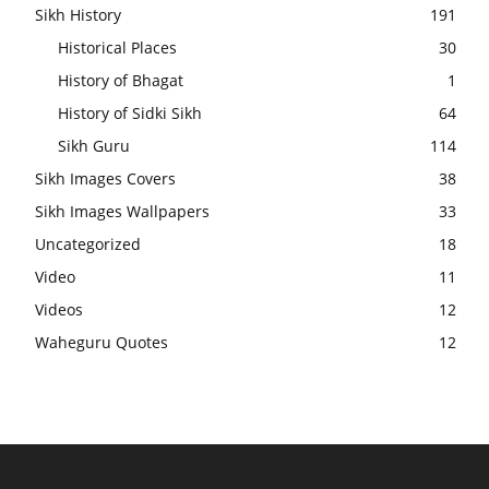
Sikh History
191
Historical Places
30
History of Bhagat
1
History of Sidki Sikh
64
Sikh Guru
114
Sikh Images Covers
38
Sikh Images Wallpapers
33
Uncategorized
18
Video
11
Videos
12
Waheguru Quotes
12