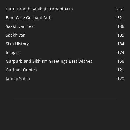
Guru Granth Sahib ji Gurbani Arth
1451
Bani Wise Gurbani Arth
1321
Saakhiyan Text
186
Saakhiyan
185
Sikh History
184
Images
174
Gurpurb and Sikhism Greetings Best Wishes
156
Gurbani Quotes
121
Japu ji Sahib
120