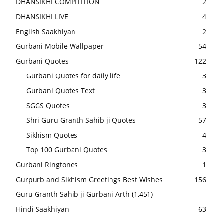
DHANSIKHI COMPITITION
2
DHANSIKHI LIVE
4
English Saakhiyan
2
Gurbani Mobile Wallpaper
54
Gurbani Quotes
122
Gurbani Quotes for daily life
3
Gurbani Quotes Text
3
SGGS Quotes
3
Shri Guru Granth Sahib ji Quotes
57
Sikhism Quotes
4
Top 100 Gurbani Quotes
3
Gurbani Ringtones
1
Gurpurb and Sikhism Greetings Best Wishes
156
Guru Granth Sahib ji Gurbani Arth
(1,451)
Hindi Saakhiyan
63