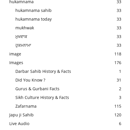
hukamnama
33
hukamnama sahib
33
hukamnama today
33
mukhwak
33
ਮੁਖਵਾਕ
33
ਹੁਕਮਨਾਮਾ
33
image
118
Images
176
Darbar Sahib History & Facts
1
Did You Know ?
31
Gurus & Gurbani Facts
2
Sikh Culture History & Facts
3
Zafarnama
115
Japu ji Sahib
120
Live Audio
6