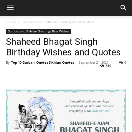
Home
Gurpurb and Sikhism Greetings Best Wishes
Gurpurb and Sikhism Greetings Best Wishes
Shaheed Bhagat Singh
Birthday Wishes and Quotes
By
Top 10 Gurbani Quotes Sikhism Quotes
-
September 21, 2021
0
3101