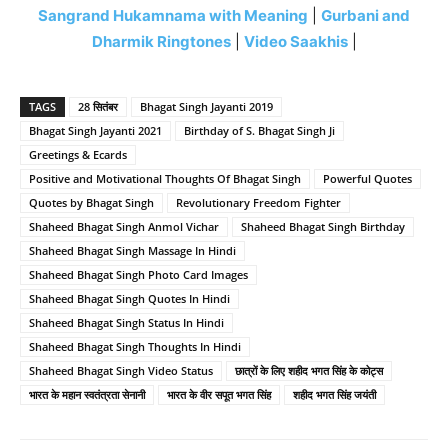
Sangrand Hukamnama with Meaning
|
Gurbani and
Dharmik Ringtones
|
Video Saakhis
|
TAGS
28 सितंबर
Bhagat Singh Jayanti 2019
Bhagat Singh Jayanti 2021
Birthday of S. Bhagat Singh Ji
Greetings & Ecards
Positive and Motivational Thoughts Of Bhagat Singh
Powerful Quotes
Quotes by Bhagat Singh
Revolutionary Freedom Fighter
Shaheed Bhagat Singh Anmol Vichar
Shaheed Bhagat Singh Birthday
Shaheed Bhagat Singh Massage In Hindi
Shaheed Bhagat Singh Photo Card Images
Shaheed Bhagat Singh Quotes In Hindi
Shaheed Bhagat Singh Status In Hindi
Shaheed Bhagat Singh Thoughts In Hindi
Shaheed Bhagat Singh Video Status
छात्रों के लिए शहीद भगत सिंह के कोट्स
भारत के महान स्वतंत्रता सेनानी
भारत के वीर सपूत भगत सिंह
शहीद भगत सिंह जयंती