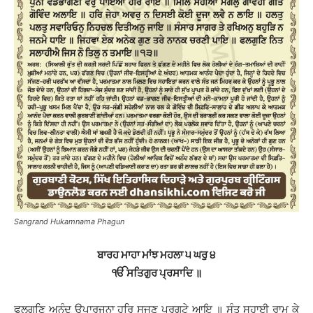
Sangrand Hukamnama Phagun
ਬਾਰਹ ਮਾਹਾ ਮਾਂਝ ਮਹਲਾ ੫ ਘਰੁ ੪
ੴ ਸਤਿਗੁਰ ਪ੍ਰਸਾਦਿ ॥
ਫਲਗੁਣਿ ਅਨੰਦ ਉਪਾਰਜਨਾ ਹਰਿ ਸਜਣ ਪ੍ਰਗਟੇ ਆਇ ॥ ਸੰਤ ਸਹਾਈ ਰਾਮ ਕੇ