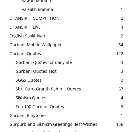
Sawan Mahina
1
Vaisakh Mahina
1
DHANSIKHI COMPITITION
2
DHANSIKHI LIVE
4
English Saakhiyan
2
Gurbani Mobile Wallpaper
54
Gurbani Quotes
122
Gurbani Quotes for daily life
3
Gurbani Quotes Text
3
SGGS Quotes
3
Shri Guru Granth Sahib ji Quotes
57
Sikhism Quotes
4
Top 100 Gurbani Quotes
3
Gurbani Ringtones
1
Gurpurb and Sikhism Greetings Best Wishes
156