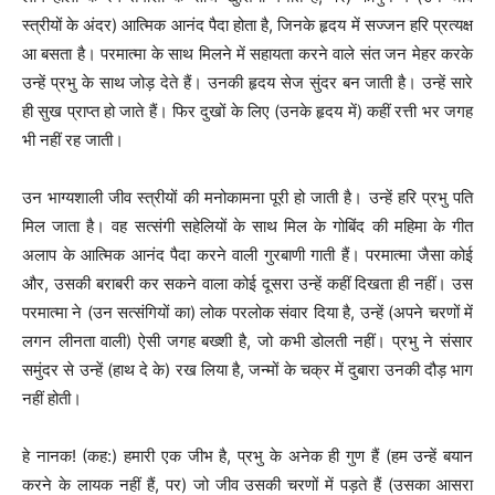
स्त्रीयों के अंदर) आत्मिक आनंद पैदा होता है, जिनके हृदय में सज्जन हरि प्रत्यक्ष
आ बसता है। परमात्मा के साथ मिलने में सहायता करने वाले संत जन मेहर करके
उन्हें प्रभु के साथ जोड़ देते हैं। उनकी हृदय सेज सुंदर बन जाती है। उन्हें सारे
ही सुख प्राप्त हो जाते हैं। फिर दुखों के लिए (उनके हृदय में) कहीं रत्ती भर जगह
भी नहीं रह जाती।
उन भाग्यशाली जीव स्त्रीयों की मनोकामना पूरी हो जाती है। उन्हें हरि प्रभु पति
मिल जाता है। वह सत्संगी सहेलियों के साथ मिल के गोबिंद की महिमा के गीत
अलाप के आत्मिक आनंद पैदा करने वाली गुरबाणी गाती हैं। परमात्मा जैसा कोई
और, उसकी बराबरी कर सकने वाला कोई दूसरा उन्हें कहीं दिखता ही नहीं। उस
परमात्मा ने (उन सत्संगियों का) लोक परलोक संवार दिया है, उन्हें (अपने चरणों में
लगन लीनता वाली) ऐसी जगह बख्शी है, जो कभी डोलती नहीं। प्रभु ने संसार
समुंदर से उन्हें (हाथ दे के) रख लिया है, जन्मों के चक्र में दुबारा उनकी दौड़ भाग
नहीं होती।
हे नानक! (कह:) हमारी एक जीभ है, प्रभु के अनेक ही गुण हैं (हम उन्हें बयान
करने के लायक नहीं हैं, पर) जो जीव उसकी चरणों में पड़ते हैं (उसका आसरा