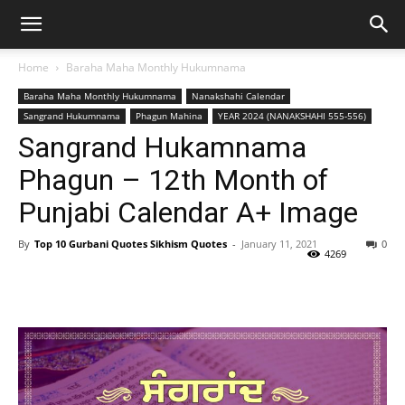
Home
Baraha Maha Monthly Hukumnama
Baraha Maha Monthly Hukumnama
Nanakshahi Calendar
Sangrand Hukumnama
Phagun Mahina
YEAR 2024 (NANAKSHAHI 555-556)
Sangrand Hukamnama
Phagun – 12th Month of
Punjabi Calendar A+ Image
By
Top 10 Gurbani Quotes Sikhism Quotes
-
January 11, 2021
0
4269