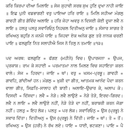
ਕਰਿ ਕਿਰਪਾ ਦੀਆ ਮਿਲਾਇ ॥ ਸੇਜ ਸੁਹਾਵੀ ਸਰਬ ਸੁਖ ਹੁਣਿ ਦੁਖਾ ਨਾਹੀ ਜਾਇ
॥ ਇਛ ਪੁਨੀ ਵਡਭਾਗਣੀ ਵਰੁ ਪਾਇਆ ਹਰਿ ਰਾਇ ॥ ਮਿਲਿ ਸਹੀਆ ਮੰਗਲੁ
ਗਾਵਹੀ ਗੀਤ ਗੋਵਿੰਦ ਅਲਾਇ ॥ ਹਰਿ ਜੇਹਾ ਅਵਰੁ ਨ ਦਿਸਈ ਕੋਈ ਦੂਜਾ ਲਵੈ ਨ
ਲਾਇ ॥ ਹਲਤੁ ਪਲਤੁ ਸਵਾਰਿਓਨੁ ਨਿਹਚਲ ਦਿਤੀਅਨੁ ਜਾਇ ॥ ਸੰਸਾਰ ਸਾਗਰ ਤੇ
ਰਖਿਅਨੁ ਬਹੁੜਿ ਨ ਜਨਮੈ ਧਾਇ ॥ ਜਿਹਵਾ ਏਕ ਅਨੇਕ ਗੁਣ ਤਰੇ ਨਾਨਕ ਚਰਣੀ
ਪਾਇ ॥ ਫਲਗੁਣਿ ਨਿਤ ਸਲਾਹੀਐ ਜਿਸ ਨੋ ਤਿਲੁ ਨ ਤਮਾਇ ॥੧੩॥
ਪਦ ਅਰਥ: ਫਲਗੁਣਿ = ਫੱਗਣ (ਮਹੀਨੇ) ਵਿਚ। ਉਪਾਰਜਨਾ = ਉਪਜ,
ਪ੍ਰਕਾਸ਼। ਰਾਮ ਕੇ ਸਹਾਈ = ਪਰਮਾਤਮਾ ਨਾਲ ਮਿਲਣ ਵਿਚ ਸਹਾਇਤਾ ਕਰਨ
ਵਾਲੇ। ਸੇਜ = ਹਿਰਦਾ। ਜਾਇ = ਥਾਂ। ਵਰੁ = ਖਸਮ-ਪ੍ਰਭੂ। ਗਾਵਹੀ =
ਗਾਵਹਿ, ਗਾਂਦੀਆਂ ਹਨ। ਮੰਗਲੁ = ਖ਼ੁਸ਼ੀ ਦਾ ਗੀਤ, ਆਤਮਕ ਆਨੰਦ ਪੈਦਾ ਕਰਨ
ਵਾਲਾ ਗੀਤ, ਸਿਫ਼ਤਿ-ਸਾਲਾਹ ਦੀ ਬਾਣੀ। ਅਲਾਇ-ਉਚਾਰ ਕੇ, ਅਲਾਪ ਕੇ।
ਦਿਸਦੀ = ਦਿੱਸਦਾ। ਲਵੈ = ਨੇੜੇ। ਲਵੈ ਲਾਉਣੇ = ਨੇੜੇ ਤੇੜੇ, ਇਰਦ-ਗਿਰਦ।
ਲਵੈ ਨ ਲਾਇ = ਲਵੈ ਲਾਉਣੇ ਨਹੀਂ, ਨੇੜੇ ਤੇੜੇ ਦਾ ਨਹੀਂ, ਬਰਾਬਰੀ ਕਰਨ ਜੋਗਾ
ਨਹੀਂ। ਹਲਤੁ = ਇਹ ਲੋਕ। ਪਲਤੁ = ਪਰ ਲੋਕ। ਸਵਾਰਿਓਨੁ = ਉਸ (ਪ੍ਰਭੂ) ਨੇ
ਸਵਾਰ ਦਿੱਤਾ। ਦਿਤੀਅਨੁ = ਉਸ (ਪ੍ਰਭੂ) ਨੇ ਦਿੱਤੀ। ਜਾਇ = ਥਾਂ। ਤੇ = ਤੋਂ।
ਰਖਿਅਨੁ = ਉਸ (ਹਰੀ) ਨੇ ਰੱਖ ਲਏ। ਧਾਇ = ਧਾਈ, ਭਟਕਣਾ। ਪਾਇ = ਪੈ