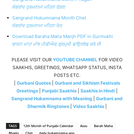
ਸੰਗਰਾਂਦ ਹੁਕਮਨਾਮਾ ਮਹਿਨਾ ਫੱਗਣ
Sangrand Hukumnama Month Chet
ਸੰਗਰਾਂਦ ਹੁਕਮਨਾਮਾ ਮਹਿਨਾ ਚੇਤ
Download Baraha Maha Manjh PDF in Gurmukhi
ਬਾਰਹਾ ਮਾਹਾ ਮਾੰਝ ਪੀਡੀਐਫ ਗੁਰਮੁਖੀ ਡਾਉਨਲੋਡ ਕਰੋ ਜੀ
PLEASE VISIT OUR
YOUTUBE CHANNEL
FOR VIDEO
SAAKHIS, GREETINGS, WHATSAPP STATUS, INSTA
POSTS ETC.
|
Gurbani Quotes
|
Gurbani and Sikhism Festivals
Greetings
|
Punjabi Saakhis
|
Saakhis in Hindi
|
Sangrand Hukamnama with Meaning
|
Gurbani and
Dharmik Ringtones
|
Video Saakhis
|
TAGS
12th Month of Punjabi Calendar
Assu
Barah Maha
Bhado
Chet
daily hukamnama app