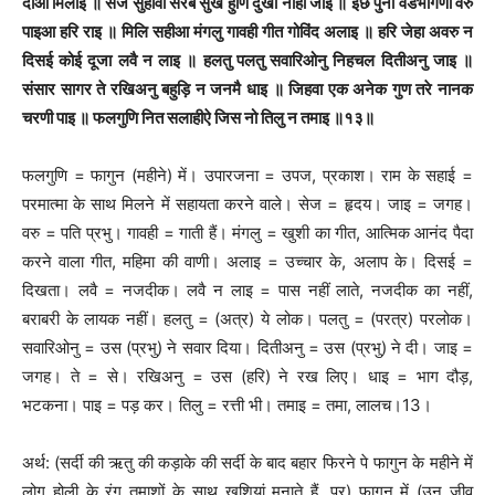
दीआ मिलाइ ॥ सेज सुहावी सरब सुख हुणि दुखा नाही जाइ ॥ इछ पुनी वडभागणी वरु
पाइआ हरि राइ ॥ मिलि सहीआ मंगलु गावही गीत गोविंद अलाइ ॥ हरि जेहा अवरु न
दिसई कोई दूजा लवै न लाइ ॥ हलतु पलतु सवारिओनु निहचल दितीअनु जाइ ॥
संसार सागर ते रखिअनु बहुड़ि न जनमै धाइ ॥ जिहवा एक अनेक गुण तरे नानक
चरणी पाइ ॥ फलगुणि नित सलाहीऐ जिस नो तिलु न तमाइ ॥१३॥
फलगुणि = फागुन (महीने) में। उपारजना = उपज, प्रकाश। राम के सहाई =
परमात्मा के साथ मिलने में सहायता करने वाले। सेज = हृदय। जाइ = जगह।
वरु = पति प्रभु। गावही = गाती हैं। मंगलु = खुशी का गीत, आत्मिक आनंद पैदा
करने वाला गीत, महिमा की वाणी। अलाइ = उच्चार के, अलाप के। दिसई =
दिखता। लवै = नजदीक। लवै न लाइ = पास नहीं लाते, नजदीक का नहीं,
बराबरी के लायक नहीं। हलतु = (अत्र) ये लोक। पलतु = (परत्र) परलोक।
सवारिओनु = उस (प्रभु) ने सवार दिया। दितीअनु = उस (प्रभु) ने दी। जाइ =
जगह। ते = से। रखिअनु = उस (हरि) ने रख लिए। धाइ = भाग दौड़,
भटकना। पाइ = पड़ कर। तिलु = रत्ती भी। तमाइ = तमा, लालच।13।
अर्थ: (सर्दी की ऋतु की कड़ाके की सर्दी के बाद बहार फिरने पे फागुन के महीने में
लोग होली के रंग तमाशों के साथ खुशियां मनाते हैं, पर) फागुन में (उन जीव