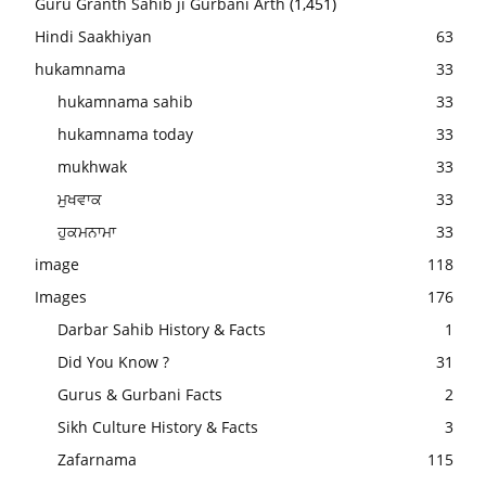
Guru Granth Sahib ji Gurbani Arth
(1,451)
Hindi Saakhiyan
63
hukamnama
33
hukamnama sahib
33
hukamnama today
33
mukhwak
33
ਮੁਖਵਾਕ
33
ਹੁਕਮਨਾਮਾ
33
image
118
Images
176
Darbar Sahib History & Facts
1
Did You Know ?
31
Gurus & Gurbani Facts
2
Sikh Culture History & Facts
3
Zafarnama
115