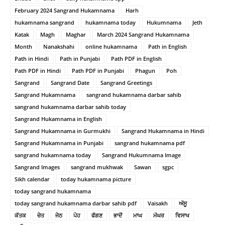
February 2024 Sangrand Hukamnama
Harh
hukamnama sangrand
hukamnama today
Hukumnama
Jeth
Katak
Magh
Maghar
March 2024 Sangrand Hukamnama
Month
Nanakshahi
online hukamnama
Path in English
Path in Hindi
Path in Punjabi
Path PDF in English
Path PDF in Hindi
Path PDF in Punjabi
Phagun
Poh
Sangrand
Sangrand Date
Sangrand Greetings
Sangrand Hukamnama
sangrand hukamnama darbar sahib
sangrand hukamnama darbar sahib today
Sangrand Hukamnama in English
Sangrand Hukamnama in Gurmukhi
Sangrand Hukamnama in Hindi
Sangrand Hukamnama in Punjabi
sangrand hukamnama pdf
sangrand hukamnama today
Sangrand Hukumnama Image
Sangrand Images
sangrand mukhwak
Sawan
sgpc
Sikh calendar
today hukamnama picture
today sangrand hukamnama
today sangrand hukamnama darbar sahib pdf
Vaisakh
ਅੱਸੂ
ਕੱਤਕ
ਚੇਤ
ਜੇਠ
ਪੋਹ
ਫੱਗਣ
ਭਾਦੋਂ
ਮਾਘ
ਮੱਘਰ
ਵਿਸਾਖ