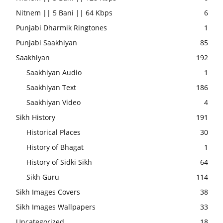
Nitnem || 5 Bani || 64 Kbps
6
Punjabi Dharmik Ringtones
1
Punjabi Saakhiyan
85
Saakhiyan
192
Saakhiyan Audio
1
Saakhiyan Text
186
Saakhiyan Video
4
Sikh History
191
Historical Places
30
History of Bhagat
1
History of Sidki Sikh
64
Sikh Guru
114
Sikh Images Covers
38
Sikh Images Wallpapers
33
Uncategorized
18