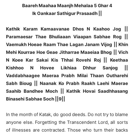
Baareh Maahaa Maanjh Mehalaa 5 Ghar 4
Ik Oankaar Sathigur Prasaadh ||
Kathik Karam Kamaavanae Dhos N Kaahoo Jog ||
Paramaesar Thae Bhuliaaan Viaapan Sabhae Rog ||
Vaemukh Hoeae Raam Thae Lagan Janam Vijog || Khin
Mehi Kourrae Hoe Geae Jitharrae Maaeiaa Bhog || Vich
N Koee Kar Sakai Kis Thhai Rovehi Roj || Keethaa
Kishhoo N Hovee Likhiaa Dhhur Sanjog ||
Vaddabhaagee Maeraa Prabh Milai Thaan Outharehi
Sabh Bioug || Naanak Ko Prabh Raakh Laehi Maerae
Saahib Bandhee Moch || Kathik Hovai Saadhhasang
Binasehi Sabhae Soch ||9||
In the month of Katak, do good deeds. Do not try to blame
anyone else. Forgetting the Transcendent Lord, all sorts
of illnesses are contracted. Those who turn their backs