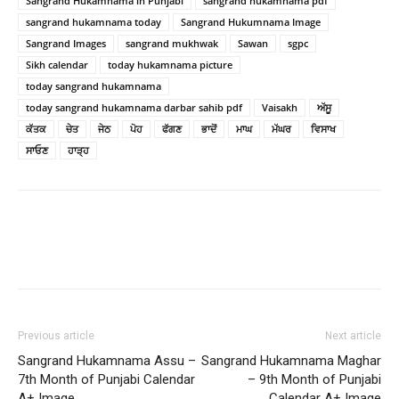
Sangrand Hukamnama in Punjabi
sangrand hukamnama pdf
sangrand hukamnama today
Sangrand Hukumnama Image
Sangrand Images
sangrand mukhwak
Sawan
sgpc
Sikh calendar
today hukamnama picture
today sangrand hukamnama
today sangrand hukamnama darbar sahib pdf
Vaisakh
ਅੱਸੂ
ਕੱਤਕ
ਚੇਤ
ਜੇਠ
ਪੋਹ
ਫੱਗਣ
ਭਾਦੋਂ
ਮਾਘ
ਮੱਘਰ
ਵਿਸਾਖ
ਸਾਓਣ
ਹਾੜ੍ਹ
Previous article
Next article
Sangrand Hukamnama Assu –
Sangrand Hukamnama Maghar
7th Month of Punjabi Calendar
– 9th Month of Punjabi
A+ Image
Calendar A+ Image