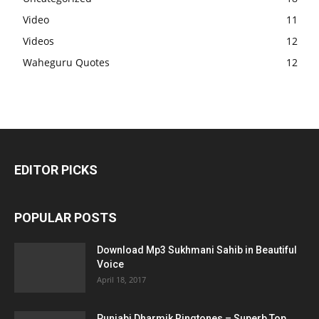
Video
11
Videos
12
Waheguru Quotes
12
EDITOR PICKS
POPULAR POSTS
Download Mp3 Sukhmani Sahib in Beautiful
Voice
April 18, 2017
Punjabi Dharmik Ringtones – Superb Top