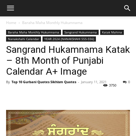
Home
Baraha Maha Monthly Hukumnama
Baraha Maha Monthly Hukumnama
Sangrand Hukumnama
Katak Mahina
Nanakshahi Calendar
YEAR 2024 (NANAKSHAHI 555-556)
Sangrand Hukamnama Katak
– 8th Month of Punjabi
Calendar A+ Image
By
Top 10 Gurbani Quotes Sikhism Quotes
-
January 11, 2021
0
3750