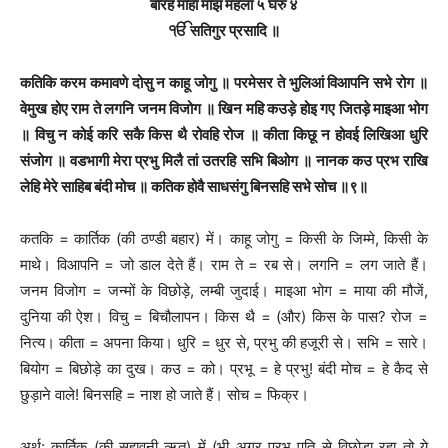
बारह माहा मांझ महला ५ घरु ४
ੴ सतिगुर प्रसादि ॥
कतिकि करम कमावणे दोसु न काहू जोगु ॥ परमेसर ते भुलिआं विआपनि सभे रोग ॥
वेमुख होए राम ते लगनि जनम विजोग ॥ खिन महि कउड़े होइ गए जितड़े माइआ भोग
॥ विचु न कोई करि सकै किस थै रोवहि रोज ॥ कीता किछू न होवई लिखिआ धुरि
संजोग ॥ वडभागी मेरा प्रभु मिलै तां उतरहि सभि बिओग ॥ नानक कउ प्रभ राखि
लेहि मेरे साहिब बंदी मोच ॥ कतिक होवै साधसंगु बिनसहि सभे सोच ॥९॥
कतकि = कार्तिक (की ठण्डी बहार) में। काहू जोगु = किसी के जिम्मे, किसी के
माथे। विआपनि = जो डाल देते हैं। राम ते = रब से। लगनि = लग जाते हैं।
जनम विजोग = जन्मों के विछोड़े, लम्बी जुदाई। माइआ भोग = माया की मौजें,
दुनिया की ऐश। विचु = बिचौलापन। किस थै = (और) किस के पास? रोज =
नित्य। कीता = अपना किया। धुरि = धुर से, प्रभु की हजूरी से। सभि = सारे।
बियोग = बिछोड़े का दुख। कउ = को। प्रभू = हे प्रभु! बंदी मोच = हे कैद से
छुड़ाने वाले! बिनसहि = नाश हो जाते हैं। सोच = फिक्र।
अर्थ: कार्तिक (की सुहावनी ऋतु) में (भी अगर प्रभु पति से विछोड़ा रहा तो ये