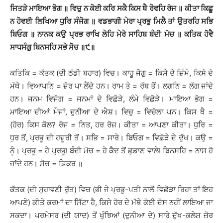
ਜਿਤੜੇ ਮਾਇਆ ਭੋਗ ॥ ਵਿਚੁ ਨ ਕੋਈ ਕਰਿ ਸਕੈ ਕਿਸ ਥੈ ਰੋਵਹਿ ਰੋਜ ॥ ਕੀਤਾ ਕਿਛੂ
ਨ ਹੋਵਈ ਲਿਖਿਆ ਧੁਰਿ ਸੰਜੋਗ ॥ ਵਡਭਾਗੀ ਮੇਰਾ ਪ੍ਰਭੁ ਮਿਲੈ ਤਾਂ ਉਤਰਹਿ ਸਭਿ
ਬਿਓਗ ॥ ਨਾਨਕ ਕਉ ਪ੍ਰਭ ਰਾਖਿ ਲੇਹਿ ਮੇਰੇ ਸਾਹਿਬ ਬੰਦੀ ਮੋਚ ॥ ਕਤਿਕ ਹੋਵੈ
ਸਾਧਸੰਗੁ ਬਿਨਸਹਿ ਸਭੇ ਸੋਚ ॥੯॥
ਕਤਿਕਿ = ਕੱਤਕ (ਦੀ ਠੰਡੀ ਬਹਾਰ) ਵਿਚ। ਕਾਹੂ ਜੋਗੁ = ਕਿਸੇ ਦੇ ਜ਼ਿੰਮੇ, ਕਿਸੇ ਦੇ
ਮੱਥੇ। ਵਿਆਪਨਿ = ਜ਼ੋਰ ਪਾ ਲੈਂਦੇ ਹਨ। ਰਾਮ ਤੇ = ਰੱਬ ਤੋਂ। ਲਗਨਿ = ਲੱਗ ਜਾਂਦੇ
ਹਨ। ਜਨਮ ਵਿਜੋਗ = ਜਨਮਾਂ ਦੇ ਵਿਛੋੜੇ, ਲੰਮੇ ਵਿਛੋੜੇ। ਮਾਇਆ ਭੋਗ =
ਮਾਇਆ ਦੀਆਂ ਮੌਜਾਂ, ਦੁਨੀਆ ਦੇ ਐਸ਼। ਵਿਚੁ = ਵਿਚੋਲਾ ਪਨ। ਕਿਸ ਥੈ =
(ਹੋਰ) ਕਿਸ ਕੋਲ? ਰੋਜ = ਨਿਤ, ਹਰ ਰੋਜ਼। ਕੀਤਾ = ਆਪਣਾ ਕੀਤਾ। ਧੁਰਿ =
ਧੁਰ ਤੋਂ, ਪ੍ਰਭੂ ਦੀ ਹਜ਼ੂਰੀ ਤੋਂ। ਸਭਿ = ਸਾਰੇ। ਬਿਓਗ = ਵਿਛੋੜੇ ਦੇ ਦੁੱਖ। ਕਉ =
ਨੂੰ। ਪ੍ਰਭੂ = ਹੇ ਪ੍ਰਭੂ! ਬੰਦੀ ਮੋਚ = ਹੇ ਕੈਦ ਤੋਂ ਛੁਡਾਣ ਵਾਲੇ! ਬਿਨਸਹਿ = ਨਾਸ ਹੋ
ਜਾਂਦੇ ਹਨ। ਸੋਚ = ਫ਼ਿਕਰ ॥
ਕੱਤਕ (ਦੀ ਸੁਹਾਵਣੀ ਰੁੱਤ) ਵਿਚ (ਭੀ ਜੇ ਪ੍ਰਭੂ-ਪਤੀ ਨਾਲੋਂ ਵਿਛੋੜਾ ਰਿਹਾ ਤਾਂ ਇਹ
ਆਪਣੇ) ਕੀਤੇ ਕਰਮਾਂ ਦਾ ਸਿੱਟਾ ਹੈ, ਕਿਸੇ ਹੋਰ ਦੇ ਮੱਥੇ ਕੋਈ ਦੋਸ ਨਹੀਂ ਲਾਇਆ ਜਾ
ਸਕਦਾ। ਪਰਮੇਸਰ (ਦੀ ਯਾਦ) ਤੋਂ ਖੁੰਝਿਆਂ (ਦੁਨੀਆ ਦੇ) ਸਾਰੇ ਦੁੱਖ-ਕਲੇਸ਼ ਜ਼ੋਰ