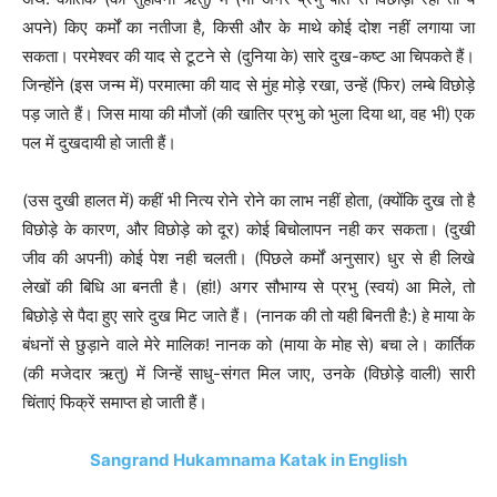
अपने) किए कर्मों का नतीजा है, किसी और के माथे कोई दोश नहीं लगाया जा
सकता। परमेश्वर की याद से टूटने से (दुनिया के) सारे दुख-कष्ट आ चिपकते हैं।
जिन्होंने (इस जन्म में) परमात्मा की याद से मुंह मोड़े रखा, उन्हें (फिर) लम्बे विछोड़े
पड़ जाते हैं। जिस माया की मौजों (की खातिर प्रभु को भुला दिया था, वह भी) एक
पल में दुखदायी हो जाती हैं।
(उस दुखी हालत में) कहीं भी नित्य रोने रोने का लाभ नहीं होता, (क्योंकि दुख तो है
विछोड़े के कारण, और विछोड़े को दूर) कोई बिचोलापन नही कर सकता। (दुखी
जीव की अपनी) कोई पेश नही चलती। (पिछले कर्मों अनुसार) धुर से ही लिखे
लेखों की बिधि आ बनती है। (हां!) अगर सौभाग्य से प्रभु (स्वयं) आ मिले, तो
बिछोड़े से पैदा हुए सारे दुख मिट जाते हैं। (नानक की तो यही बिनती है:) हे माया के
बंधनों से छुड़ाने वाले मेरे मालिक! नानक को (माया के मोह से) बचा ले। कार्तिक
(की मजेदार ऋतु) में जिन्हें साधु-संगत मिल जाए, उनके (विछोड़े वाली) सारी
चिंताएं फिक्रें समाप्त हो जाती हैं।
Sangrand Hukamnama Katak in English