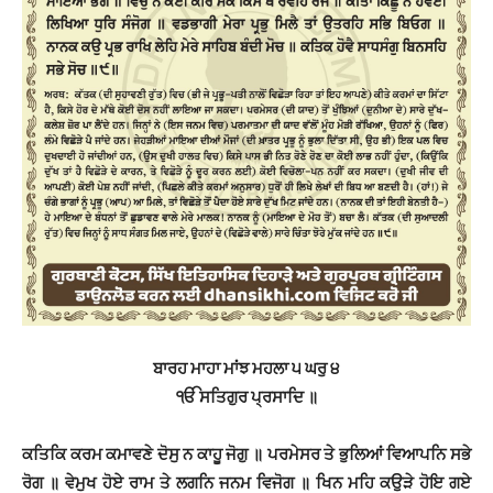
ਬਾਰਹ ਮਾਹਾ ਮਾਂਝ ਮਹਲਾ ੫ ਘਰੁ ੪
ੴ ਸਤਿਗੁਰ ਪ੍ਰਸਾਦਿ ॥
ਕਤਿਕਿ ਕਰਮ ਕਮਾਵਣੇ ਦੋਸੁ ਨ ਕਾਹੂ ਜੋਗੁ ॥ ਪਰਮੇਸਰ ਤੇ ਭੁਲਿਆਂ ਵਿਆਪਨਿ ਸਭੇ
ਰੋਗ ॥ ਵੇਮੁਖ ਹੋਏ ਰਾਮ ਤੇ ਲਗਨਿ ਜਨਮ ਵਿਜੋਗ ॥ ਖਿਨ ਮਹਿ ਕਉੜੇ ਹੋਇ ਗਏ