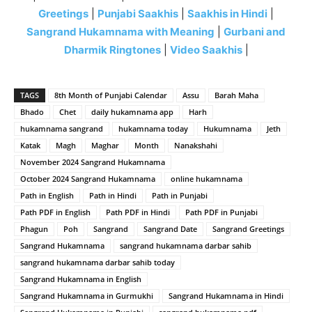
Greetings
|
Punjabi Saakhis
|
Saakhis in Hindi
|
Sangrand Hukamnama with Meaning
|
Gurbani and
Dharmik Ringtones
|
Video Saakhis
|
TAGS
8th Month of Punjabi Calendar
Assu
Barah Maha
Bhado
Chet
daily hukamnama app
Harh
hukamnama sangrand
hukamnama today
Hukumnama
Jeth
Katak
Magh
Maghar
Month
Nanakshahi
November 2024 Sangrand Hukamnama
October 2024 Sangrand Hukamnama
online hukamnama
Path in English
Path in Hindi
Path in Punjabi
Path PDF in English
Path PDF in Hindi
Path PDF in Punjabi
Phagun
Poh
Sangrand
Sangrand Date
Sangrand Greetings
Sangrand Hukamnama
sangrand hukamnama darbar sahib
sangrand hukamnama darbar sahib today
Sangrand Hukamnama in English
Sangrand Hukamnama in Gurmukhi
Sangrand Hukamnama in Hindi