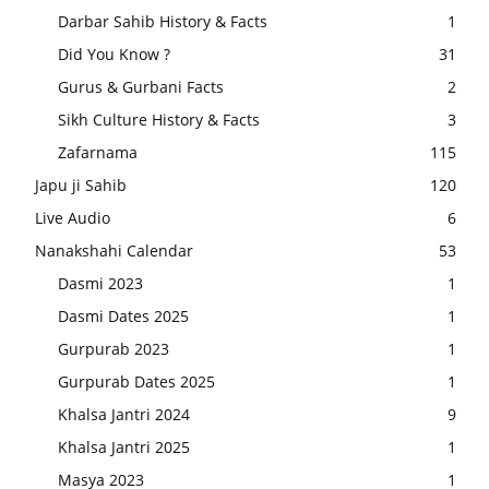
Darbar Sahib History & Facts
1
Did You Know ?
31
Gurus & Gurbani Facts
2
Sikh Culture History & Facts
3
Zafarnama
115
Japu ji Sahib
120
Live Audio
6
Nanakshahi Calendar
53
Dasmi 2023
1
Dasmi Dates 2025
1
Gurpurab 2023
1
Gurpurab Dates 2025
1
Khalsa Jantri 2024
9
Khalsa Jantri 2025
1
Masya 2023
1