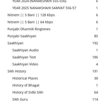
YEAR 2024 (NANAKSHAHI 555-556)
6
YEAR 2025 NANAKSHAHI SAMVAT 556-57
1
Nitnem || 5 Bani || 128 Kbps
6
Nitnem || 5 Bani || 64 Kbps
6
Punjabi Dharmik Ringtones
1
Punjabi Saakhiyan
85
Saakhiyan
192
Saakhiyan Audio
1
Saakhiyan Text
186
Saakhiyan Video
4
Sikh History
191
Historical Places
30
History of Bhagat
1
History of Sidki Sikh
64
Sikh Guru
114