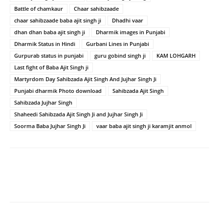
Battle of chamkaur
Chaar sahibzaade
chaar sahibzaade baba ajit singh ji
Dhadhi vaar
dhan dhan baba ajit singh ji
Dharmik images in Punjabi
Dharmik Status in Hindi
Gurbani Lines in Punjabi
Gurpurab status in punjabi
guru gobind singh ji
KAM LOHGARH
Last fight of Baba Ajit Singh ji
Martyrdom Day Sahibzada Ajit Singh And Jujhar Singh Ji
Punjabi dharmik Photo download
Sahibzada Ajit Singh
Sahibzada Jujhar Singh
Shaheedi Sahibzada Ajit Singh Ji and Jujhar Singh Ji
Soorma Baba Jujhar Singh Ji
vaar baba ajit singh ji karamjit anmol