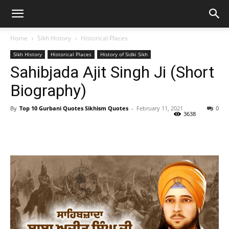
Home
Sikh History
Historical Places
Sikh History
Historical Places
History of Sidki Sikh
Sahibjada Ajit Singh Ji (Short
Biography)
By
Top 10 Gurbani Quotes Sikhism Quotes
-
February 11, 2021
0
3638