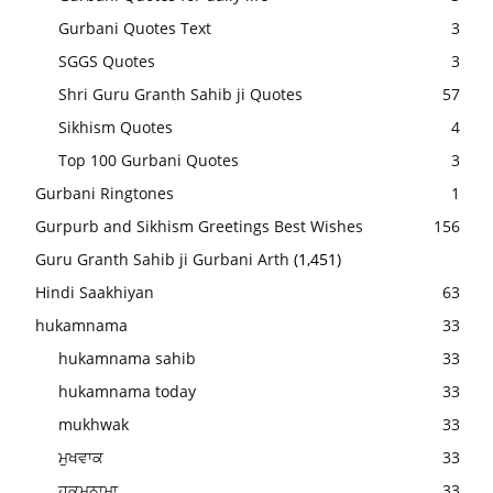
Gurbani Quotes Text
3
SGGS Quotes
3
Shri Guru Granth Sahib ji Quotes
57
Sikhism Quotes
4
Top 100 Gurbani Quotes
3
Gurbani Ringtones
1
Gurpurb and Sikhism Greetings Best Wishes
156
Guru Granth Sahib ji Gurbani Arth
(1,451)
Hindi Saakhiyan
63
hukamnama
33
hukamnama sahib
33
hukamnama today
33
mukhwak
33
ਮੁਖਵਾਕ
33
ਹੁਕਮਨਾਮਾ
33