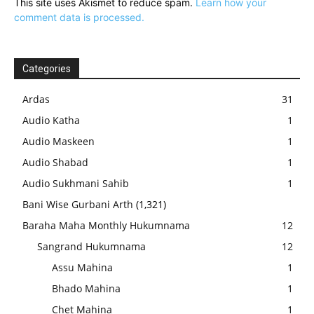
This site uses Akismet to reduce spam.
Learn how your
comment data is processed.
Categories
Ardas
31
Audio Katha
1
Audio Maskeen
1
Audio Shabad
1
Audio Sukhmani Sahib
1
Bani Wise Gurbani Arth
(1,321)
Baraha Maha Monthly Hukumnama
12
Sangrand Hukumnama
12
Assu Mahina
1
Bhado Mahina
1
Chet Mahina
1