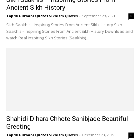
Ancient Sikh History
Top 10 Gurbani Quotes Sikhism Quotes
-
September 29, 2021
0
Sikh Saakhis - Inspiring Stories From Ancient Sikh History Sikh
Saakhis - Inspiring Stories From Ancient Sikh History Download and
watch Real Inspiring Sikh Stories (Saakhis)...
Shahidi Dihara Chhote Sahibjade Beautiful
Greeting
Top 10 Gurbani Quotes Sikhism Quotes
-
December 23, 2019
0