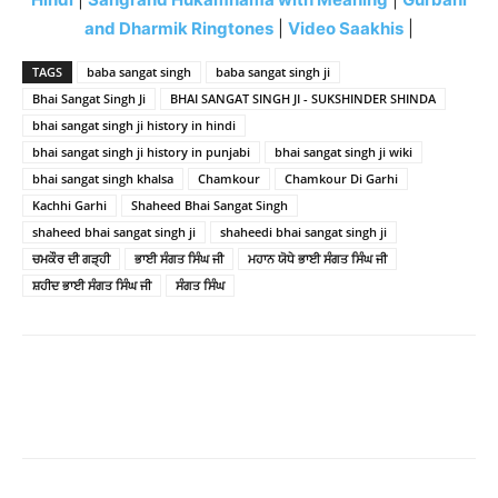
and Dharmik Ringtones
|
Video Saakhis
|
TAGS
baba sangat singh
baba sangat singh ji
Bhai Sangat Singh Ji
BHAI SANGAT SINGH JI - SUKSHINDER SHINDA
bhai sangat singh ji history in hindi
bhai sangat singh ji history in punjabi
bhai sangat singh ji wiki
bhai sangat singh khalsa
Chamkour
Chamkour Di Garhi
Kachhi Garhi
Shaheed Bhai Sangat Singh
shaheed bhai sangat singh ji
shaheedi bhai sangat singh ji
ਚਮਕੌਰ ਦੀ ਗੜ੍ਹੀ
ਭਾਈ ਸੰਗਤ ਸਿੰਘ ਜੀ
ਮਹਾਨ ਯੋਧੇ ਭਾਈ ਸੰਗਤ ਸਿੰਘ ਜੀ
ਸ਼ਹੀਦ ਭਾਈ ਸੰਗਤ ਸਿੰਘ ਜੀ
ਸੰਗਤ ਸਿੰਘ