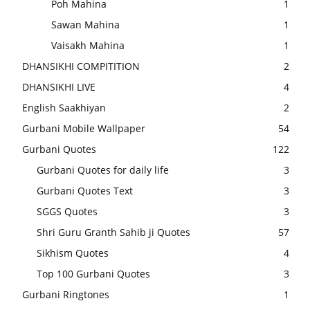
Poh Mahina
1
Sawan Mahina
1
Vaisakh Mahina
1
DHANSIKHI COMPITITION
2
DHANSIKHI LIVE
4
English Saakhiyan
2
Gurbani Mobile Wallpaper
54
Gurbani Quotes
122
Gurbani Quotes for daily life
3
Gurbani Quotes Text
3
SGGS Quotes
3
Shri Guru Granth Sahib ji Quotes
57
Sikhism Quotes
4
Top 100 Gurbani Quotes
3
Gurbani Ringtones
1