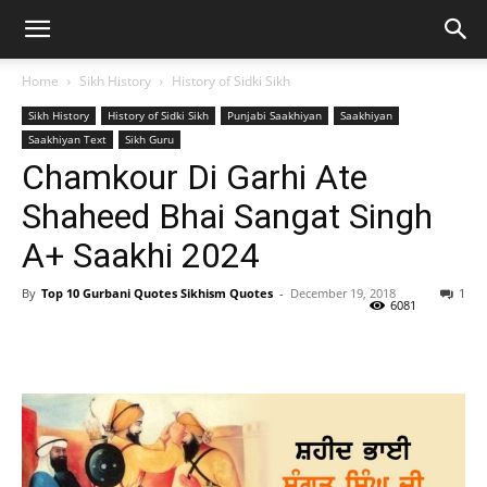
Home
Sikh History
History of Sidki Sikh
Sikh History
History of Sidki Sikh
Punjabi Saakhiyan
Saakhiyan
Saakhiyan Text
Sikh Guru
Chamkour Di Garhi Ate
Shaheed Bhai Sangat Singh
A+ Saakhi 2024
By
Top 10 Gurbani Quotes Sikhism Quotes
-
December 19, 2018
1
6081