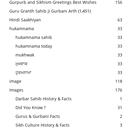
Gurpurb and Sikhism Greetings Best Wishes
156
Guru Granth Sahib ji Gurbani Arth
(1,451)
Hindi Saakhiyan
63
hukamnama
33
hukamnama sahib
33
hukamnama today
33
mukhwak
33
ਮੁਖਵਾਕ
33
ਹੁਕਮਨਾਮਾ
33
image
118
Images
176
Darbar Sahib History & Facts
1
Did You Know ?
31
Gurus & Gurbani Facts
2
Sikh Culture History & Facts
3