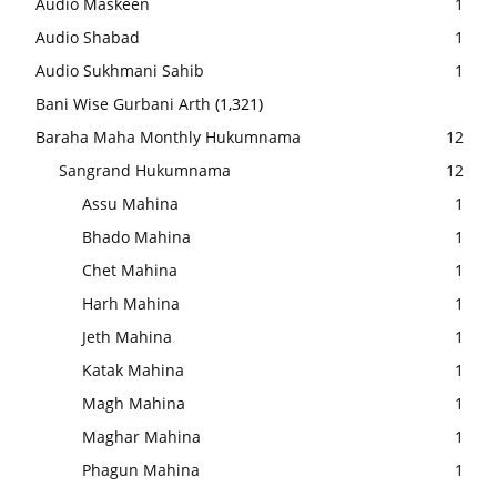
Audio Maskeen
1
Audio Shabad
1
Audio Sukhmani Sahib
1
Bani Wise Gurbani Arth
(1,321)
Baraha Maha Monthly Hukumnama
12
Sangrand Hukumnama
12
Assu Mahina
1
Bhado Mahina
1
Chet Mahina
1
Harh Mahina
1
Jeth Mahina
1
Katak Mahina
1
Magh Mahina
1
Maghar Mahina
1
Phagun Mahina
1