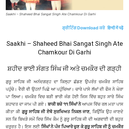
Saakhi – Shaheed Bhai Sangat Singh Ate Chamkour Di Garhi
ਗ੍ਰੀਟਿੰਗ Download ਕਰੋ
हिन्दी में पढ़ें
Saakhi – Shaheed Bhai Sangat Singh Ate
Chamkour Di Garhi
ਸ਼ਹੀਦ ਭਾਈ ਸੰਗਤ ਸਿੰਘ ਜੀ ਅਤੇ ਚਮਕੌਰ ਦੀ ਗੜ੍ਹੀ
ਗੁਰੂ ਸਾਹਿਬ ਜੀ ਅਨੰਦਗੜ੍ਹ ਦਾ ਕਿਲ੍ਹਾ ਛੱਡਣ ਉਪਰੰਤ ਚਮਕੌਰ ਸਾਹਿਬ
ਪਹੁੰਚੇ। ਵੈਰੀ ਵੀ ਉਹਨਾਂ ਪਿਛੇ ਆ ਪਹੁੰਚਿਆ। ਚਾਰੇ ਪਾਸੇ ਲੱਖਾਂ ਦੀ ਫੌਜ ਨੇ ਘੇਰਾ
ਪਾ ਲਿਆ। ਚਮਕੌਰ ਵਿਚ ਬੜੀ ਭਾਰੀ ਜੰਗ ਹੋਈ ਜਿਸ ਵਿੱਚ ਬਹੁਤ ਸਾਰੇ ਸਿੰਘ
ਸ਼ਹਾਦਤ ਦਾ ਜਾਮ ਪੀ ਗਏ।
ਬਾਕੀ ਬਚੇ ੧੧ ਸਿੰਘਾਂ ਨੇ
ਆਪਸ ਵਿੱਚ ਰਲ ਮਤਾ ਪਾਸ
ਕੀਤਾ ਕੀ
ਗੁਰੂ ਸਾਹਿਬ ਜੀ ਏਥੋ ਸੁਰਖਿਅਤ ਨਿਕਲ ਜਾਣ
, ਕਿਉਂਕਿ ਉਹ ਜਾਣਦੇ
ਸਨ ਕਿ ਬਿਖੜੇ ਸਮੇਂ ਵਿਚ ਸਿੱਖ ਕੌਮ ਨੂੰ ਗੁਰੂ ਸਾਹਿਬ ਜੀ ਦੀ ਅਗਵਾਈ ਦੀ ਬਹੁਤ
ਜ਼ਰੂਰਤ ਹੈ। ਇਸ ਲਈ
ਸਿੰਘਾਂ ਨੇ ਪੰਜ ਪਿਆਰੇ ਚੁਣ ਕੇ ਗੁਰੂ ਸਾਹਿਬ ਜੀ ਨੂੰ ਚਮਕੌਰ