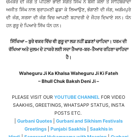
ਚਮਕੌਰ ਦੀ ਜੰਗ ਤੋਂ ਪਹਿਲਾਂ ਭਾਈ ਸੰਗਤ ਸਿੰਘ ਨੇ ਬੱਸੀ ਕਲਾਂ ਤੋਂ ਸਾਹਿਬਜ਼ਾਦਾ
ਅਜੀਤ ਸਿੰਘ ਨਾਲ ਬ੍ਰਾਹਮਣੀ ਛੁਡਾ ਕੇ ਲਿਆਉਣ, ਭੰਗਾਣੀ ਦੀ ਜੰਗ, ਅਗੰਮਪੁਰੇ
ਦੀ ਜੰਗ, ਸਰਸਾ ਦੀ ਜੰਗ ਵਿਚ ਆਪਣੀ ਬਹਾਦਰੀ ਦੇ ਜੌਹਰ ਦਿਖਾਏ ਸਨ। ਧੰਨ
ਹਨ ਗੁਰੂ ਦੇ ਪਿਆਰੇ ਸਿੱਖ ਧੰਨ ਹਨ।
ਸਿੱਖਿਆ – ਬੁਰੇ ਵਕਰ ਵਿੱਚ ਵੀ ਗੁਰੂ ਦਾ ਲੜ ਨਹੀਂ ਛਡਣਾਂ ਚਾਹਿਦਾ। ਧਰਮ ਦੀ
ਰੱਖਿਆ ਅਤੇ ਜੁਲਮ ਦੇ ਟਾਕਰੇ ਲਈ ਸਦਾ ਤੈਆਰ-ਬਰ-ਤੈਆਰ ਰਹਿਣਾ ਚਾਹਿਦਾ
ਹੈ।
Waheguru Ji Ka Khalsa Waheguru Ji Ki Fateh
– Bhull Chuk Baksh Deni Ji –
PLEASE VISIT OUR
YOUTUBE CHANNEL
FOR VIDEO
SAAKHIS, GREETINGS, WHATSAPP STATUS, INSTA
POSTS ETC.
|
Gurbani Quotes
|
Gurbani and Sikhism Festivals
Greetings
|
Punjabi Saakhis
|
Saakhis in
Hindi
|
Sangrand Hukamnama with Meaning
|
Gurbani