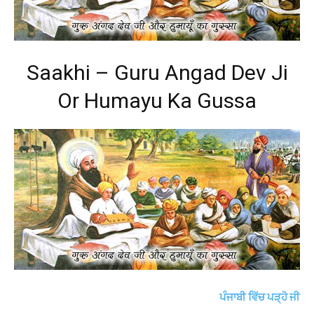
Saakhi – Guru Angad Dev Ji
Or Humayu Ka Gussa
ਪੰਜਾਬੀ ਵਿੱਚ ਪੜ੍ਹੋ ਜੀ