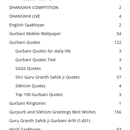
DHANSIKHI COMPITITION
2
DHANSIKHI LIVE
4
English Saakhiyan
2
Gurbani Mobile Wallpaper
54
Gurbani Quotes
122
Gurbani Quotes for daily life
3
Gurbani Quotes Text
3
SGGS Quotes
3
Shri Guru Granth Sahib ji Quotes
57
Sikhism Quotes
4
Top 100 Gurbani Quotes
3
Gurbani Ringtones
1
Gurpurb and Sikhism Greetings Best Wishes
156
Guru Granth Sahib ji Gurbani Arth
(1,451)
Hindi Saakhiyan
63