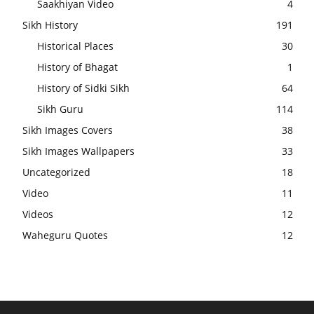
Saakhiyan Video
4
Sikh History
191
Historical Places
30
History of Bhagat
1
History of Sidki Sikh
64
Sikh Guru
114
Sikh Images Covers
38
Sikh Images Wallpapers
33
Uncategorized
18
Video
11
Videos
12
Waheguru Quotes
12