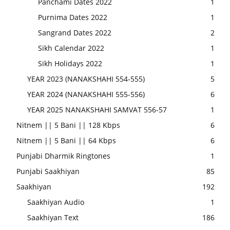
Panchami Dates 2022
1
Purnima Dates 2022
1
Sangrand Dates 2022
2
Sikh Calendar 2022
1
Sikh Holidays 2022
1
YEAR 2023 (NANAKSHAHI 554-555)
5
YEAR 2024 (NANAKSHAHI 555-556)
6
YEAR 2025 NANAKSHAHI SAMVAT 556-57
1
Nitnem || 5 Bani || 128 Kbps
6
Nitnem || 5 Bani || 64 Kbps
6
Punjabi Dharmik Ringtones
1
Punjabi Saakhiyan
85
Saakhiyan
192
Saakhiyan Audio
1
Saakhiyan Text
186