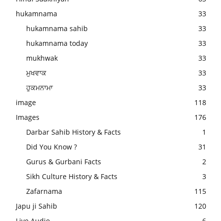
hukamnama
33
hukamnama sahib
33
hukamnama today
33
mukhwak
33
ਮੁਖਵਾਕ
33
ਹੁਕਮਨਾਮਾ
33
image
118
Images
176
Darbar Sahib History & Facts
1
Did You Know ?
31
Gurus & Gurbani Facts
2
Sikh Culture History & Facts
3
Zafarnama
115
Japu ji Sahib
120
Live Audio
6