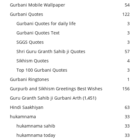
Gurbani Mobile Wallpaper
54
Gurbani Quotes
122
Gurbani Quotes for daily life
3
Gurbani Quotes Text
3
SGGS Quotes
3
Shri Guru Granth Sahib ji Quotes
57
Sikhism Quotes
4
Top 100 Gurbani Quotes
3
Gurbani Ringtones
1
Gurpurb and Sikhism Greetings Best Wishes
156
Guru Granth Sahib ji Gurbani Arth
(1,451)
Hindi Saakhiyan
63
hukamnama
33
hukamnama sahib
33
hukamnama today
33