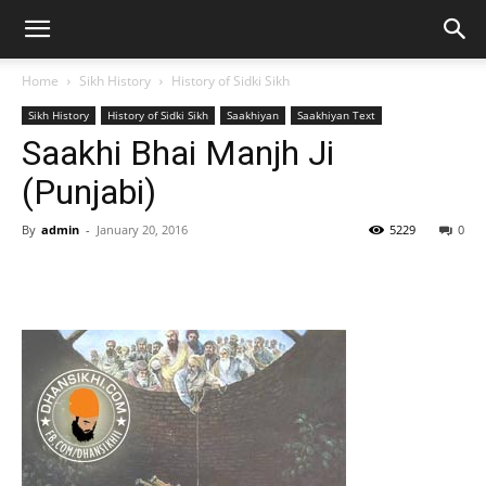
Home
Sikh History
History of Sidki Sikh
Sikh History
History of Sidki Sikh
Saakhiyan
Saakhiyan Text
Saakhi Bhai Manjh Ji
(Punjabi)
By
admin
-
January 20, 2016
5229
0