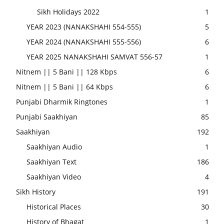
Sikh Holidays 2022
1
YEAR 2023 (NANAKSHAHI 554-555)
5
YEAR 2024 (NANAKSHAHI 555-556)
6
YEAR 2025 NANAKSHAHI SAMVAT 556-57
1
Nitnem || 5 Bani || 128 Kbps
6
Nitnem || 5 Bani || 64 Kbps
6
Punjabi Dharmik Ringtones
1
Punjabi Saakhiyan
85
Saakhiyan
192
Saakhiyan Audio
1
Saakhiyan Text
186
Saakhiyan Video
4
Sikh History
191
Historical Places
30
History of Bhagat
1