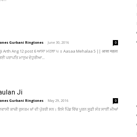
ones Gurbani Ringtones
-
June 30, 2016
0
 Ji Arth Ang 12 post 6 ਆਸਾ ਮਹਲਾ ੫ ॥ Aasaa Mehalaa 5 || आसा महला
ਭਈ ਪਰਾਪਤਿ ਮਾਨੁਖ ਦੇਹੁਰੀਆ...
aulan Ji
ones Gurbani Ringtones
-
May 29, 2016
0
 ਨਿਵਾਸੀ ਕਾਜ਼ੀ ਰੁਸਤਮ ਖ਼ਾਂ ਦੀ ਪੁੱਤਰੀ ਸਨ। ਇਸੇ ਪਿੰਡ ਵਿੱਚ ਪੂਰਨ ਸੂਫ਼ੀ ਸੰਤ ਸਾਈਂ ਮੀਆਂ