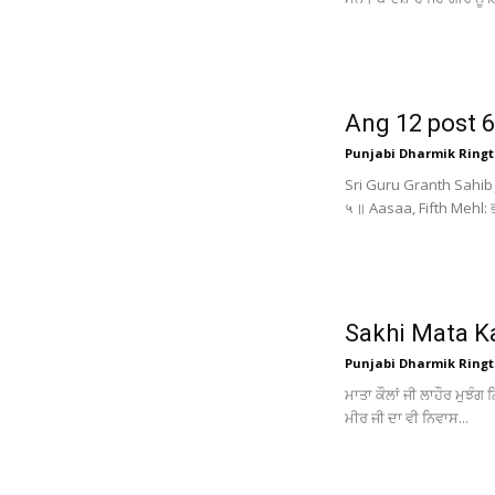
Ang 12 post 6
Punjabi Dharmik Ringt
Sri Guru Granth Sahib
५ ॥ Aasaa, Fifth Mehl: 
Sakhi Mata K
Punjabi Dharmik Ringt
ਮਾਤਾ ਕੌਲਾਂ ਜੀ ਲਾਹੌਰ ਮੁਝੰਗ
ਮੀਰ ਜੀ ਦਾ ਵੀ ਨਿਵਾਸ...