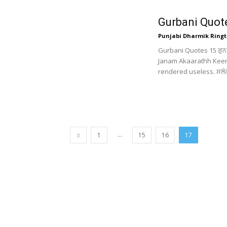
Gurbani Quot
Punjabi Dharmik Ringt
Gurbani Quotes 15 ਗੁਨ
Janam Akaarathh Keen |
rendered useless. ਸਲੋਕ
...
1
15
16
17