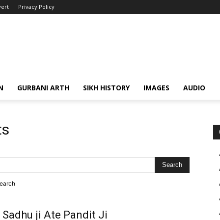
ert
Privacy Policy
N
GURBANI ARTH
SIKH HISTORY
IMAGES
AUDIO
ts
search
 Sadhu ji Ate Pandit Ji