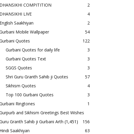
DHANSIKHI COMPITITION
2
DHANSIKHI LIVE
4
English Saakhiyan
2
Gurbani Mobile Wallpaper
54
Gurbani Quotes
122
Gurbani Quotes for daily life
3
Gurbani Quotes Text
3
SGGS Quotes
3
Shri Guru Granth Sahib ji Quotes
57
Sikhism Quotes
4
Top 100 Gurbani Quotes
3
Gurbani Ringtones
1
Gurpurb and Sikhism Greetings Best Wishes
Guru Granth Sahib ji Gurbani Arth
(1,451)
156
Hindi Saakhiyan
63