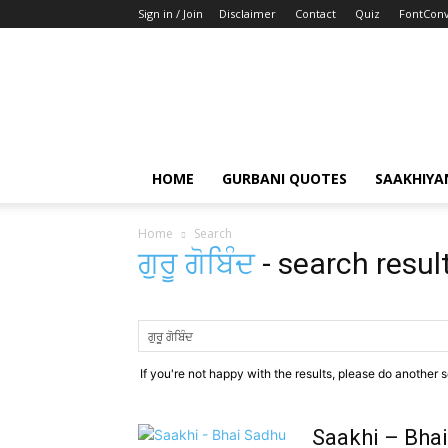
Sign in / Join
Disclaimer
Contact
Quiz
FontConv
HOME
GURBANI QUOTES
SAAKHIYA
Home
Search
ਗੁਰੂ ਗੋਬਿੰਦ
-
search resul
If you're not happy with the results, please do another 
Saakhi – Bhai