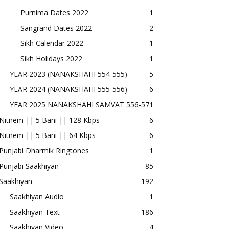
Purnima Dates 2022
1
Sangrand Dates 2022
2
Sikh Calendar 2022
1
Sikh Holidays 2022
1
YEAR 2023 (NANAKSHAHI 554-555)
5
YEAR 2024 (NANAKSHAHI 555-556)
6
YEAR 2025 NANAKSHAHI SAMVAT 556-57
1
Nitnem || 5 Bani || 128 Kbps
6
Nitnem || 5 Bani || 64 Kbps
6
Punjabi Dharmik Ringtones
1
Punjabi Saakhiyan
85
Saakhiyan
192
Saakhiyan Audio
1
Saakhiyan Text
186
Saakhiyan Video
4