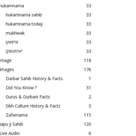
hukamnama
33
hukamnama sahib
33
hukamnama today
33
mukhwak
33
ਮੁਖਵਾਕ
33
ਹੁਕਮਨਾਮਾ
33
image
118
Images
176
Darbar Sahib History & Facts
1
Did You Know ?
31
Gurus & Gurbani Facts
2
Sikh Culture History & Facts
3
Zafarnama
115
Japu ji Sahib
120
Live Audio
6