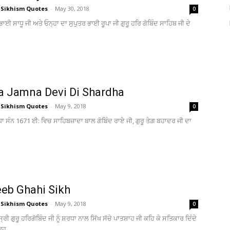
 Sikhism Quotes
-
May 30, 2018
0
ਭਾਈ ਸਾਧੂ ਜੀ ਅਤੇ ਓਨ੍ਹਾ ਦਾ ਸੁਪੁਤਰ ਭਾਈ ਰੂਪਾ ਜੀ ਗੁਰੂ ਹਰਿ ਗੋਬਿੰਦ ਸਾਹਿਬ ਜੀ ਦੇ
a Jamna Devi Di Shardha
 Sikhism Quotes
-
May 9, 2018
0
ਾ ਸੰਨ 1671 ਈ: ਵਿਚ ਸਾਹਿਬਜ਼ਾਦਾ ਬਾਲ ਗੋਬਿੰਦ ਰਾਏ ਜੀ, ਗੁਰੂ ਤੇਗ਼ ਬਹਾਦਰ ਜੀ ਦਾ
eeb Ghahi Sikh
 Sikhism Quotes
-
May 9, 2018
0
੍ਰੀ ਗੁਰੂ ਹਰਿਗੋਬਿੰਦ ਜੀ ਨੂੰ ਸ਼ਰਧਾ ਨਾਲ ਸਿੱਖ ਸੱਚੇ ਪਾਤਸ਼ਾਹ ਜੀ ਕਹਿ ਕੇ ਸਤਿਕਾਰ ਦਿੰਦੇ
ਹ...