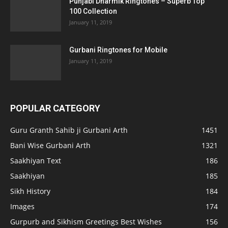
Punjabi Dharmik Ringtones – Superb Top
100 Collection
January 11, 2019
Gurbani Ringtones for Mobile
January 11, 2019
POPULAR CATEGORY
Guru Granth Sahib ji Gurbani Arth
1451
Bani Wise Gurbani Arth
1321
Saakhiyan Text
186
Saakhiyan
185
Sikh History
184
Images
174
Gurpurb and Sikhism Greetings Best Wishes
156