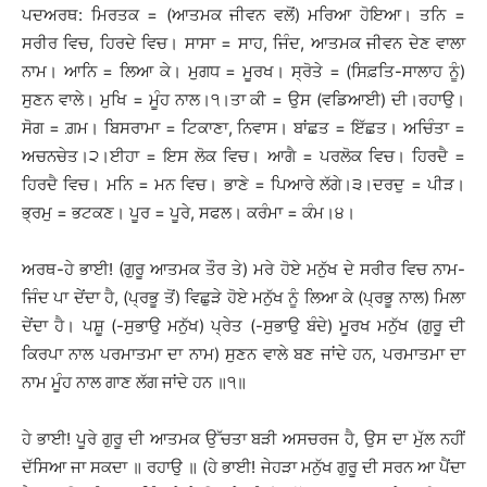
ਪਦਅਰਥ: ਮਿਰਤਕ = (ਆਤਮਕ ਜੀਵਨ ਵਲੋਂ) ਮਰਿਆ ਹੋਇਆ। ਤਨਿ =
ਸਰੀਰ ਵਿਚ, ਹਿਰਦੇ ਵਿਚ। ਸਾਸਾ = ਸਾਹ, ਜਿੰਦ, ਆਤਮਕ ਜੀਵਨ ਦੇਣ ਵਾਲਾ
ਨਾਮ। ਆਨਿ = ਲਿਆ ਕੇ। ਮੁਗਧ = ਮੂਰਖ। ਸ੍ਰੋਤੇ = (ਸਿਫ਼ਤਿ-ਸਾਲਾਹ ਨੂੰ)
ਸੁਣਨ ਵਾਲੇ। ਮੁਖਿ = ਮੂੰਹ ਨਾਲ।੧।ਤਾ ਕੀ = ਉਸ (ਵਡਿਆਈ) ਦੀ।ਰਹਾਉ।
ਸੋਗ = ਗ਼ਮ। ਬਿਸਰਾਮਾ = ਟਿਕਾਣਾ, ਨਿਵਾਸ। ਬਾਂਛਤ = ਇੱਛਤ। ਅਚਿੰਤਾ =
ਅਚਨਚੇਤ।੨।ਈਹਾ = ਇਸ ਲੋਕ ਵਿਚ। ਆਗੈ = ਪਰਲੋਕ ਵਿਚ। ਹਿਰਦੈ =
ਹਿਰਦੈ ਵਿਚ। ਮਨਿ = ਮਨ ਵਿਚ। ਭਾਣੇ = ਪਿਆਰੇ ਲੱਗੇ।੩।ਦਰਦੁ = ਪੀੜ।
ਭ੍ਰਮੁ = ਭਟਕਣ। ਪੂਰ = ਪੂਰੇ, ਸਫਲ। ਕਰੰਮਾ = ਕੰਮ।੪।
ਅਰਥ-ਹੇ ਭਾਈ! (ਗੁਰੂ ਆਤਮਕ ਤੌਰ ਤੇ) ਮਰੇ ਹੋਏ ਮਨੁੱਖ ਦੇ ਸਰੀਰ ਵਿਚ ਨਾਮ-
ਜਿੰਦ ਪਾ ਦੇਂਦਾ ਹੈ, (ਪ੍ਰਭੂ ਤੋਂ) ਵਿਛੁੜੇ ਹੋਏ ਮਨੁੱਖ ਨੂੰ ਲਿਆ ਕੇ (ਪ੍ਰਭੂ ਨਾਲ) ਮਿਲਾ
ਦੇਂਦਾ ਹੈ। ਪਸ਼ੂ (-ਸੁਭਾਉ ਮਨੁੱਖ) ਪ੍ਰੇਤ (-ਸੁਭਾਉ ਬੰਦੇ) ਮੂਰਖ ਮਨੁੱਖ (ਗੁਰੂ ਦੀ
ਕਿਰਪਾ ਨਾਲ ਪਰਮਾਤਮਾ ਦਾ ਨਾਮ) ਸੁਣਨ ਵਾਲੇ ਬਣ ਜਾਂਦੇ ਹਨ, ਪਰਮਾਤਮਾ ਦਾ
ਨਾਮ ਮੂੰਹ ਨਾਲ ਗਾਣ ਲੱਗ ਜਾਂਦੇ ਹਨ ॥੧॥
ਹੇ ਭਾਈ! ਪੂਰੇ ਗੁਰੂ ਦੀ ਆਤਮਕ ਉੱਚਤਾ ਬੜੀ ਅਸਚਰਜ ਹੈ, ਉਸ ਦਾ ਮੁੱਲ ਨਹੀਂ
ਦੱਸਿਆ ਜਾ ਸਕਦਾ ॥ ਰਹਾਉ ॥ (ਹੇ ਭਾਈ! ਜੇਹੜਾ ਮਨੁੱਖ ਗੁਰੂ ਦੀ ਸਰਨ ਆ ਪੈਂਦਾ