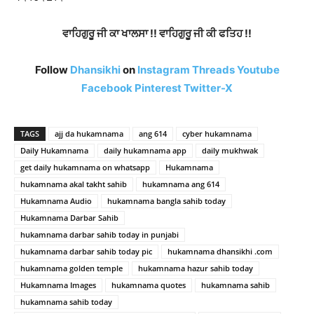
ਵਾਹਿਗੁਰੂ ਜੀ ਕਾ ਖਾਲਸਾ !! ਵਾਹਿਗੁਰੂ ਜੀ ਕੀ ਫਤਿਹ !!
Follow
Dhansikhi
on
Instagram
Threads
Youtube
Facebook
Pinterest
Twitter-X
TAGS
ajj da hukamnama
ang 614
cyber hukamnama
Daily Hukamnama
daily hukamnama app
daily mukhwak
get daily hukamnama on whatsapp
Hukamnama
hukamnama akal takht sahib
hukamnama ang 614
Hukamnama Audio
hukamnama bangla sahib today
Hukamnama Darbar Sahib
hukamnama darbar sahib today in punjabi
hukamnama darbar sahib today pic
hukamnama dhansikhi .com
hukamnama golden temple
hukamnama hazur sahib today
Hukamnama Images
hukamnama quotes
hukamnama sahib
hukamnama sahib today