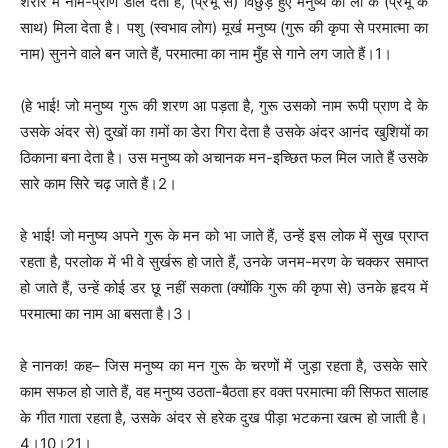
शरीर में नाम-प्राण डाल देता है, (प्रभू से) विछुड़े हुए मनुष्य को ला के (प्रभू के
साथ) मिला देता है। पशु (स्वभाव लोग) मूर्ख मनुष्य (गुरू की कृपा से परमात्मा का
नाम) सुनने वाले बन जाते हैं, परमात्मा का नाम मुँह से गाने लग जाते हैं।1।
(हे भाई! जो मनुष्य गुरू की शरण आ पड़ता है, गुरू उसको नाम रूपी प्राण दे के
उसके अंदर से) दुखों का ग़मों का डेरा गिरा देता है उसके अंदर आनंद खुशियों का
ठिकाना बना देता है। उस मनुष्य को अचानक मन-इच्छित फल मिल जाते हैं उसके
सारे काम सिरे चढ़ जाते हैं।2।
हे भाई! जो मनुष्य अपने गुरू के मन को भा जाते हैं, उन्हें इस लोक में सुख प्राप्त
रहता है, परलोक में भी वे सुर्खरू हो जाते हैं, उनके जनम-मरण के चक्कर समाप्त
हो जाते हैं, उन्हें कोई डर छू नहीं सकता (क्योंकि गुरू की कृपा से) उनके हृदय में
परमात्मा का नाम आ बसता है।3।
हे नानक! कह– जिस मनुष्य का मन गुरू के चरणों में जुड़ा रहता है, उसके सारे
काम सफल हो जाते हैं, वह मनुष्य उठता-बैठता हर वक्त परमात्मा की सिफत सालाह
के गीत गाता रहता है, उसके अंदर से हरेक दुख पीड़ा भटकना खत्म हो जाती है।
4।10।21।