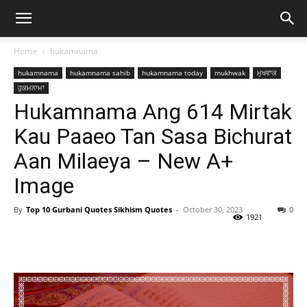
Home
hukamnama
hukamnama
hukamnama sahib
hukamnama today
mukhwak
ਮੁਖਵਾਕ
ਹੁਕਮਨਾਮਾ
Hukamnama Ang 614 Mirtak
Kau Paaeo Tan Sasa Bichurat
Aan Milaeya – New A+
Image
By
Top 10 Gurbani Quotes Sikhism Quotes
-
October 30, 2023
0
1921