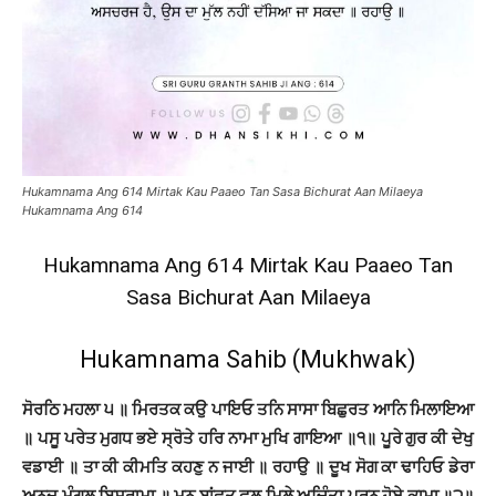
Hukamnama Ang 614 Mirtak Kau Paaeo Tan Sasa Bichurat Aan Milaeya
Hukamnama Ang 614
Hukamnama Ang 614 Mirtak Kau Paaeo Tan
Sasa Bichurat Aan Milaeya
Hukamnama Sahib (Mukhwak)
ਸੋਰਠਿ ਮਹਲਾ ੫ ॥ ਮਿਰਤਕ ਕਉ ਪਾਇਓ ਤਨਿ ਸਾਸਾ ਬਿਛੁਰਤ ਆਨਿ ਮਿਲਾਇਆ
॥ ਪਸੂ ਪਰੇਤ ਮੁਗਧ ਭਏ ਸ੍ਰੋਤੇ ਹਰਿ ਨਾਮਾ ਮੁਖਿ ਗਾਇਆ ॥੧॥ ਪੂਰੇ ਗੁਰ ਕੀ ਦੇਖੁ
ਵਡਾਈ ॥ ਤਾ ਕੀ ਕੀਮਤਿ ਕਹਣੁ ਨ ਜਾਈ ॥ ਰਹਾਉ ॥ ਦੂਖ ਸੋਗ ਕਾ ਢਾਹਿਓ ਡੇਰਾ
ਅਨਦ ਮੰਗਲ ਬਿਸਰਾਮਾ ॥ ਮਨ ਬਾਂਛਤ ਫਲ ਮਿਲੇ ਅਚਿੰਤਾ ਪੂਰਨ ਹੋਏ ਕਾਮਾ ॥੨॥