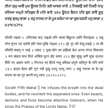
ਈਹਾ ਸੁਖੁ ਆਗੈ ਮੁਖ ਊਜਲ ਮਿਟਿ ਗਏ ਆਵਣ ਜਾਣੇ ॥ ਨਿਰਭਉ ਭਏ ਹਿਰਦੈ ਨਾਮੁ
ਵਸਿਆ ਅਪੁਨੇ ਸਤਿਗੁਰ ਕੈ ਮਨਿ ਭਾਣੇ ॥੩॥ ਊਠਤ ਬੈਠਤ ਹਰਿ ਗੁਣ ਗਾਵੈ ਦੂਖੁ
ਦਰਦੁ ਭ੍ਰਮੁ ਭਾਗਾ ॥ ਕਹੁ ਨਾਨਕ ਤਾ ਕੇ ਪੂਰ ਕਰੰਮਾ ਜਾ ਕਾ ਗੁਰ ਚਰਨੀ ਮਨੁ ਲਾਗਾ ॥
੪॥੧੦॥੨੧॥
सोरठि महला ५ ॥मिरतक कउ पाइओ तनि सासा बिछुरत आनि मिलाइआ ॥ पसू
परेत मुगध भए स्रोते हरि नामा मुखि गाइआ ॥१॥ पूरे गुर की देखु वडाई ॥ ता की
कीमति कहणु न जाई ॥ रहाउ ॥ दूख सोग का ढाहिओ डेरा अनद मंगल बिसरामा
॥ मन बांछत फल मिले अचिंता पूरन होए कामा ॥२॥ ईहा सुखु आगै मुख ऊजल
मिटि गए आवण जाणे ॥ निरभउ भए हिरदै नामु वसिआ अपुने सतिगुर कै मनि भाणे
॥३॥ ऊठत बैठत हरि गुण गावै दूखु दरदु भ्रमु भागा ॥ कहु नानक ता के पूर
करमा जा का गुर चरनी मनु लागा ॥४॥१०॥२१॥
Sorath Fifth Mahal || He infuses the breath into the dead
bodies, and he reunited the separated ones. Even beasts,
demons and fools become attentive listeners, when He
sings the Praises of the Lord’s Name. ||1||