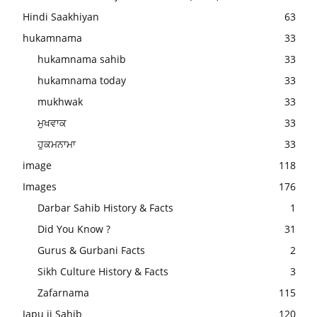
Hindi Saakhiyan
63
hukamnama
33
hukamnama sahib
33
hukamnama today
33
mukhwak
33
ਮੁਖਵਾਕ
33
ਹੁਕਮਨਾਮਾ
33
image
118
Images
176
Darbar Sahib History & Facts
1
Did You Know ?
31
Gurus & Gurbani Facts
2
Sikh Culture History & Facts
3
Zafarnama
115
Japu ji Sahib
120