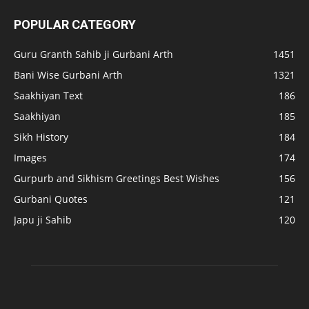
POPULAR CATEGORY
Guru Granth Sahib ji Gurbani Arth
1451
Bani Wise Gurbani Arth
1321
Saakhiyan Text
186
Saakhiyan
185
Sikh History
184
Images
174
Gurpurb and Sikhism Greetings Best Wishes
156
Gurbani Quotes
121
Japu ji Sahib
120