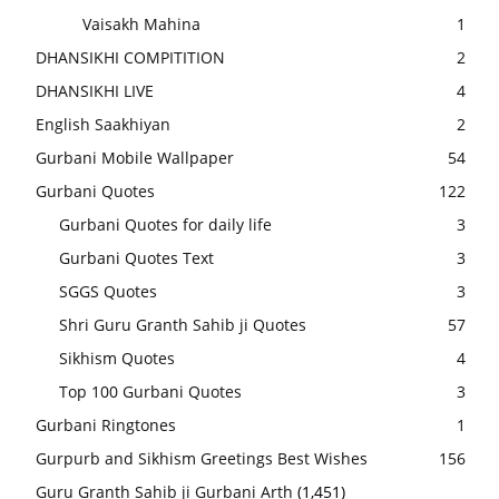
Vaisakh Mahina
1
DHANSIKHI COMPITITION
2
DHANSIKHI LIVE
4
English Saakhiyan
2
Gurbani Mobile Wallpaper
54
Gurbani Quotes
122
Gurbani Quotes for daily life
3
Gurbani Quotes Text
3
SGGS Quotes
3
Shri Guru Granth Sahib ji Quotes
57
Sikhism Quotes
4
Top 100 Gurbani Quotes
3
Gurbani Ringtones
1
Gurpurb and Sikhism Greetings Best Wishes
156
Guru Granth Sahib ji Gurbani Arth
(1,451)