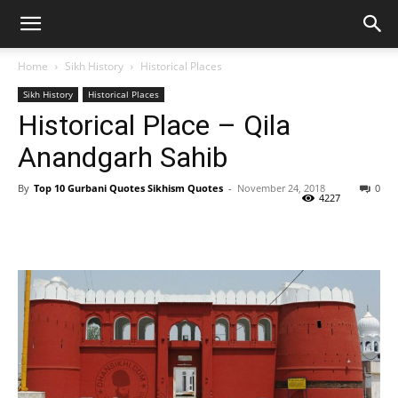
Home
Sikh History
Historical Places
Sikh History
Historical Places
Historical Place – Qila
Anandgarh Sahib
By
Top 10 Gurbani Quotes Sikhism Quotes
-
November 24, 2018
0
4227