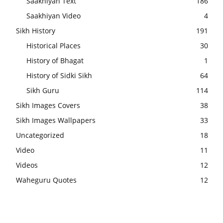
Saakhiyan Text
186
Saakhiyan Video
4
Sikh History
191
Historical Places
30
History of Bhagat
1
History of Sidki Sikh
64
Sikh Guru
114
Sikh Images Covers
38
Sikh Images Wallpapers
33
Uncategorized
18
Video
11
Videos
12
Waheguru Quotes
12