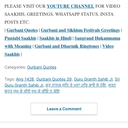
YOUTUBE CHANNEL
PLEASE VISIT OUR
FOR VIDEO
SAAKHIS, GREETINGS, WHATSAPP STATUS, INSTA
POSTS ETC.
Gurbani Quotes
Gurbani and Sikhism Festivals Greetings
|
|
|
Punjabi Saakhis
Saakhis in Hindi
Sangrand Hukamnama
|
|
with Meaning
Gurbani and Dharmik Ringtones
Video
|
|
Saakhis
|
Categories:
Gurbani Quotes
Tags:
Ang 1428
,
Gurbani Quotes 39
,
Guru Granth Sahib Ji
,
Sri
Guru Granth Sahib Ji
,
ਕਹੁ ਨਾਨਕ ਸੁਨਿ ਰੇ ਮਨਾ ਹਰਿ ਭਾਵੈ ਸੋ ਹੋਇ
,
ਜਤਨ
ਬਹੁਤ ਸੁਖ ਕੇ ਕੀਏ ਦੁਖ ਕੋ ਕੀਓ ਨ ਕੋਇ
Leave a Comment