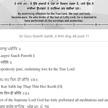
Sri Guru Granth Sahib Ji Arth Ang 48 post 11
 ਸਾਚੁ ਪਰੀਤਿ ॥
agee Saach Pareeth ||
ु परीति ॥
otlessly pure, enshrining love for the True Lord.
ਜਪ ਤਪ ਤਿਨ ਹੀ ਕੀਤਿ ॥੩॥
Kae Sabh Jap Thap Thin Hee Keeth ||3||
 तप तिन ही कीति ॥३॥
 of the Supreme Lord God has truly performed all meditations and auster
ਗੁਰੂ ਗ੍ਰੰਥ ਸਾਹਿਬ : ਅੰਗ ੪੮ ਪੰ. ੧੩