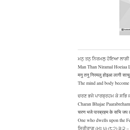
ਮਨੁ ਤਨੁ ਨਿਰਮਲੁ ਹੋਇਆ ਲਾਗੀ
Man Than Niramal Hoeiaa La
मनु तनु निरमलु होइआ लागी साच
The mind and body become sp
ਚਰਣ ਭਜੇ ਪਾਰਬ੍ਰਹਮ ਕੇ ਸਭਿ 
Charan Bhajae Paarabreham 
चरण भजे पारब्रहम के सभि जप
One who dwells upon the Feet
ਸਿਰੀਰਾਗੁ (ਮਃ ੫) (੮੭) ੩:੨ – 