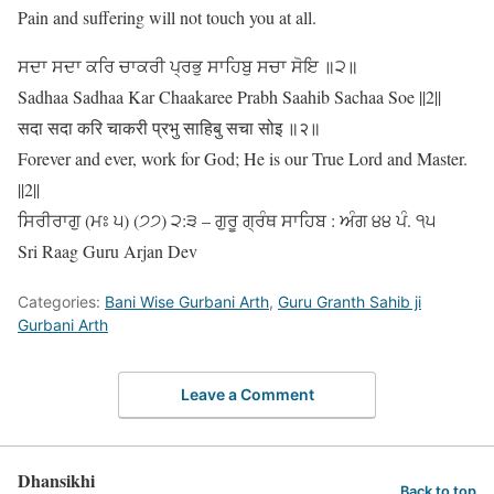
Pain and suffering will not touch you at all.
ਸਦਾ ਸਦਾ ਕਰਿ ਚਾਕਰੀ ਪ੍ਰਭੁ ਸਾਹਿਬੁ ਸਚਾ ਸੋਇ ॥੨॥
Sadhaa Sadhaa Kar Chaakaree Prabh Saahib Sachaa Soe ||2||
सदा सदा करि चाकरी प्रभु साहिबु सचा सोइ ॥२॥
Forever and ever, work for God; He is our True Lord and Master.
||2||
ਸਿਰੀਰਾਗੁ (ਮਃ ੫) (੭੭) ੨:੩ – ਗੁਰੂ ਗ੍ਰੰਥ ਸਾਹਿਬ : ਅੰਗ ੪੪ ਪੰ. ੧੫
Sri Raag Guru Arjan Dev
Categories:
Bani Wise Gurbani Arth
,
Guru Granth Sahib ji
Gurbani Arth
Leave a Comment
Dhansikhi
Back to top