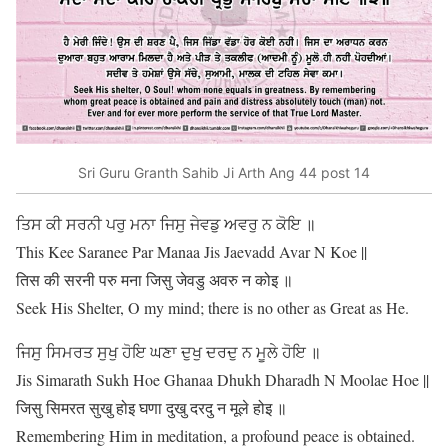
Sri Guru Granth Sahib Ji Arth Ang 44 post 14
ਤਿਸ ਕੀ ਸਰਨੀ ਪਰੁ ਮਨਾ ਜਿਸੁ ਜੇਵਡੁ ਅਵਰੁ ਨ ਕੋਇ ॥
This Kee Saranee Par Manaa Jis Jaevadd Avar N Koe ||
तिस की सरनी परु मना जिसु जेवडु अवरु न कोइ ॥
Seek His Shelter, O my mind; there is no other as Great as He.
ਜਿਸੁ ਸਿਮਰਤ ਸੁਖੁ ਹੋਇ ਘਣਾ ਦੁਖੁ ਦਰਦੁ ਨ ਮੂਲੇ ਹੋਇ ॥
Jis Simarath Sukh Hoe Ghanaa Dhukh Dharadh N Moolae Hoe ||
जिसु सिमरत सुखु होइ घणा दुखु दरदु न मूले होइ ॥
Remembering Him in meditation, a profound peace is obtained.