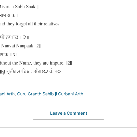
sariaa Sabh Saak ||
आ सभ साक ॥
d they forget all their relatives.
ਾਵੈ ਨਾਪਾਕ ॥੨॥
 Naavai Naapaak ||2||
 नापाक ॥२॥
thout the Name, they are impure. ||2||
ੁਰੂ ਗ੍ਰੰਥ ਸਾਹਿਬ : ਅੰਗ ੪੨ ਪੰ. ੧੦
ani Arth
,
Guru Granth Sahib ji Gurbani Arth
Leave a Comment