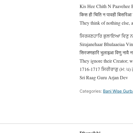
Kis Hee Chith N Paavehee Bi
किस ही चिति न पावही बिसरि
They think of nothing else, an
ਸਿਰਜਣਹਾਰਿ ਭੁਲਾਇਆ ਵਿਣੁ ਨ
Sirajanehaar Bhulaaeiaa Vin
सिरजणहारि भुलाइआ विणु नावै
They ignore their Creator; wi
1716-1717 ਸਿਰੀਰਾਗੁ (ਮ: ੫) ਗ
Sri Raag Guru Arjan Dev
Categories:
Bani Wise Gurb
Dhansikhi