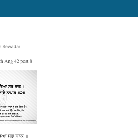
th Sewadar
th Ang 42 post 8
ਰਿਆ ਸਭ ਸਾਕ ॥