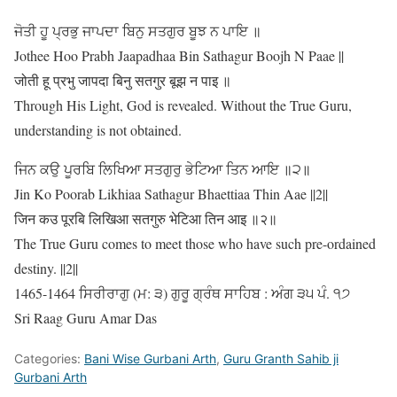
ਜੋਤੀ ਹੂ ਪ੍ਰਭੁ ਜਾਪਦਾ ਬਿਨੁ ਸਤਗੁਰ ਬੂਝ ਨ ਪਾਇ ॥
Jothee Hoo Prabh Jaapadhaa Bin Sathagur Boojh N Paae ||
जोती हू प्रभु जापदा बिनु सतगुर बूझ न पाइ ॥
Through His Light, God is revealed. Without the True Guru,
understanding is not obtained.
ਜਿਨ ਕਉ ਪੂਰਬਿ ਲਿਖਿਆ ਸਤਗੁਰੁ ਭੇਟਿਆ ਤਿਨ ਆਇ ॥੨॥
Jin Ko Poorab Likhiaa Sathagur Bhaettiaa Thin Aae ||2||
जिन कउ पूरबि लिखिआ सतगुरु भेटिआ तिन आइ ॥२॥
The True Guru comes to meet those who have such pre-ordained
destiny. ||2||
1465-1464 ਸਿਰੀਰਾਗੁ (ਮ: ੩) ਗੁਰੂ ਗ੍ਰੰਥ ਸਾਹਿਬ : ਅੰਗ ੩੫ ਪੰ. ੧੭
Sri Raag Guru Amar Das
Categories:
Bani Wise Gurbani Arth
,
Guru Granth Sahib ji
Gurbani Arth